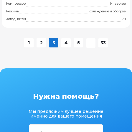
Компрессор
Инвертор
Режимы
охлаждение и обогрев
Холод, КВт/ч
7.9
1
2
3
4
5
33
Нужна помощь?
Мы предложим лучшее решение
именно для вашего помещения