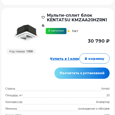
Мульти-сплит блок
KENTATSU KMZAA20HZRN1
В наличии
Нет
30 790 ₽
Код товара: 11888
Купить в 1 клик
В корзину
Посчитать с установкой
Страна
Китай
Площадь, м²
20
Компрессор
Инвертор
Режимы
охлаждение и обогрев