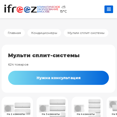
⛅
КЛИМАТИЧЕСКОЕ
ОБОРУДОВАНИЕ
15°C
В МОСКВЕ
Главная
Кондиционеры
Мульти сплит-системы
Мульти сплит-системы
624 товаров
Нужна консультация
На 2 комнаты
На 3 комнаты
На 4 комнаты
На 