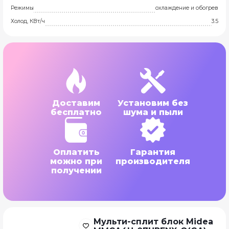
Режимы
охлаждение и обогрев
Холод, КВт/ч
3.5
Доставим
Установим без
бесплатно
шума и пыли
Оплатить
Гарантия
можно при
производителя
получении
Мульти-сплит блок Midea