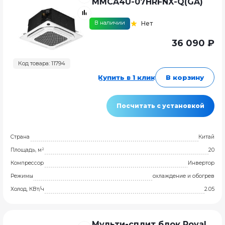
MMCA4U-07HRFNX-Q(GA)
В наличии
Нет
36 090 ₽
Код товара: 11794
Купить в 1 клик
В корзину
Посчитать с установкой
Страна
Китай
Площадь, м²
20
Компрессор
Инвертор
Режимы
охлаждение и обогрев
Холод, КВт/ч
2.05
Мульти-сплит блок Royal