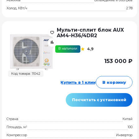
Режимы
охлаждение и обогрев
Холод, КВт/ч
2.78
Мульти-сплит блок AUX
AM4-H36/4DR2
В наличии
4,9
153 000 ₽
Код товара: 11042
Купить в 1 клик
В корзину
Посчитать с установкой
Страна
Китай
Площадь, м²
100
Компрессор
Инвертор