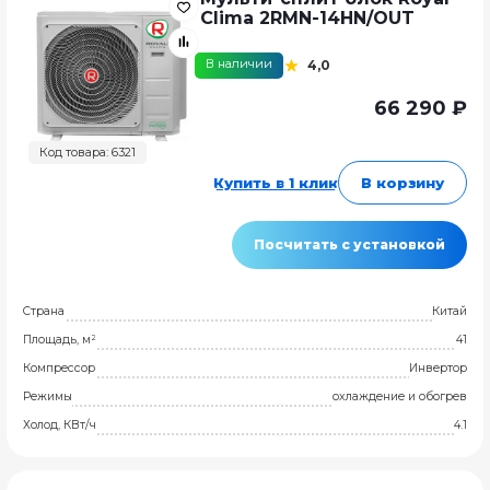
Clima 2RMN-14HN/OUT
В наличии
4,0
66 290 ₽
Код товара: 6321
Купить в 1 клик
В корзину
Посчитать с установкой
Страна
Китай
Площадь, м²
41
Компрессор
Инвертор
Режимы
охлаждение и обогрев
Холод, КВт/ч
4.1