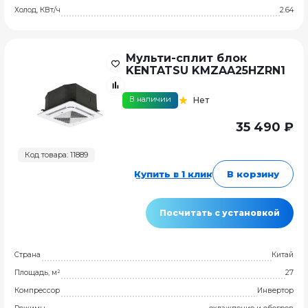
Холод, КВт/ч
2.64
Мульти-сплит блок
KENTATSU KMZAA25HZRN1
В наличии
Нет
35 490 ₽
Код товара: 11889
Купить в 1 клик
В корзину
Посчитать с установкой
Страна
Китай
Площадь, м²
27
Компрессор
Инвертор