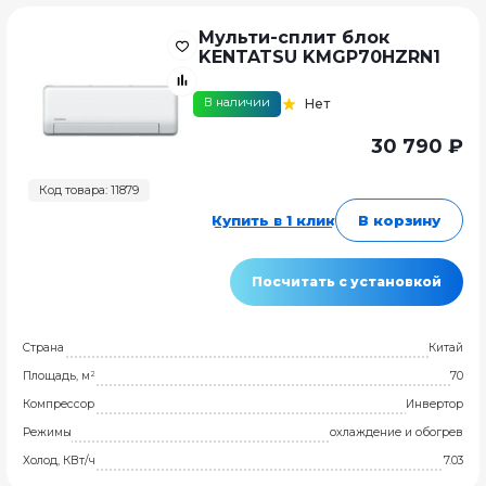
Мульти-сплит блок
KENTATSU KMGP70HZRN1
В наличии
Нет
30 790 ₽
Код товара: 11879
Купить в 1 клик
В корзину
Посчитать с установкой
Страна
Китай
Площадь, м²
70
Компрессор
Инвертор
Режимы
охлаждение и обогрев
Холод, КВт/ч
7.03