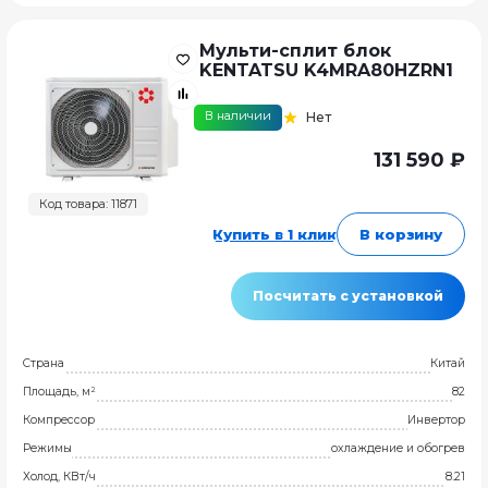
Мульти-сплит блок
KENTATSU K4MRA80HZRN1
В наличии
Нет
131 590 ₽
Код товара: 11871
Купить в 1 клик
В корзину
Посчитать с установкой
Страна
Китай
Площадь, м²
82
Компрессор
Инвертор
Режимы
охлаждение и обогрев
Холод, КВт/ч
8.21