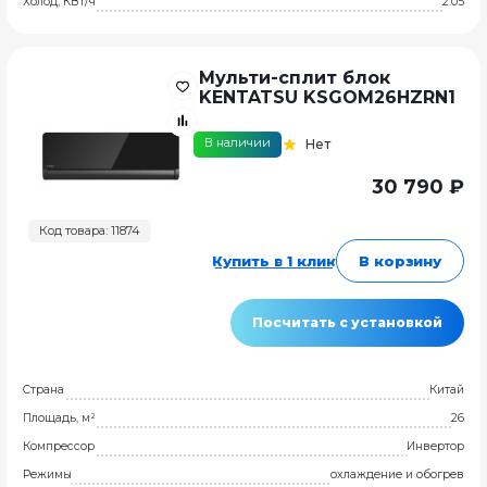
Холод, КВт/ч
2.05
Мульти-сплит блок
KENTATSU KSGOM26HZRN1
В наличии
Нет
30 790 ₽
Код товара: 11874
Купить в 1 клик
В корзину
Посчитать с установкой
Страна
Китай
Площадь, м²
26
Компрессор
Инвертор
Режимы
охлаждение и обогрев