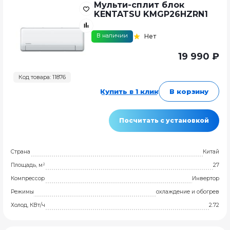
Мульти-сплит блок
KENTATSU KMGP26HZRN1
В наличии
Нет
19 990 ₽
Код товара: 11876
Купить в 1 клик
В корзину
Посчитать с установкой
Страна
Китай
Площадь, м²
27
Компрессор
Инвертор
Режимы
охлаждение и обогрев
Холод, КВт/ч
2.72