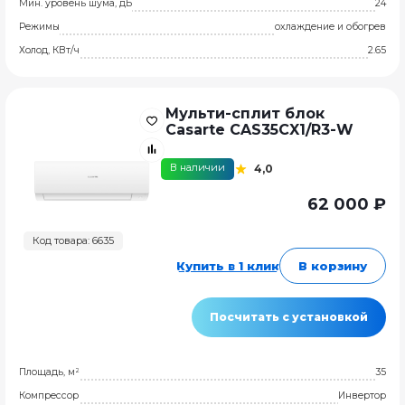
Мин. уровень шума, дБ
24
Режимы
охлаждение и обогрев
Холод, КВт/ч
2.65
Мульти-сплит блок
Casarte CAS35CX1/R3-W
В наличии
4,0
62 000 ₽
Код товара: 6635
Купить в 1 клик
В корзину
Посчитать с установкой
Площадь, м²
35
Компрессор
Инвертор