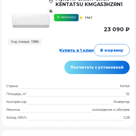
KENTATSU KMGA53HZRN1
В наличии
Нет
23 090 ₽
Код товара: 11886
Купить в 1 клик
В корзину
Посчитать с установкой
Страна
Китай
Площадь, м²
52
Компрессор
Инвертор
Режимы
охлаждение и обогрев
Холод, КВт/ч
5.28