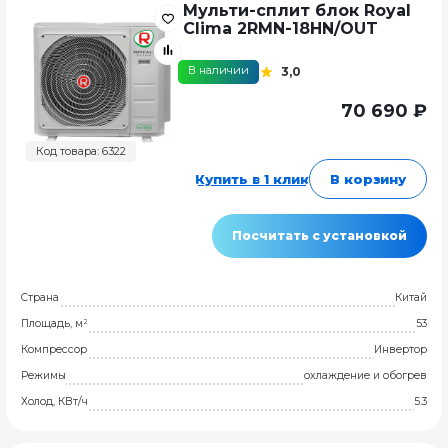
Мульти-сплит блок Royal
Clima 2RMN-18HN/OUT
В наличии
3,0
70 690 ₽
Код товара: 6322
Купить в 1 клик
В корзину
Посчитать с установкой
Страна
Китай
Площадь, м²
53
Компрессор
Инвертор
Режимы
охлаждение и обогрев
Холод, КВт/ч
5.3