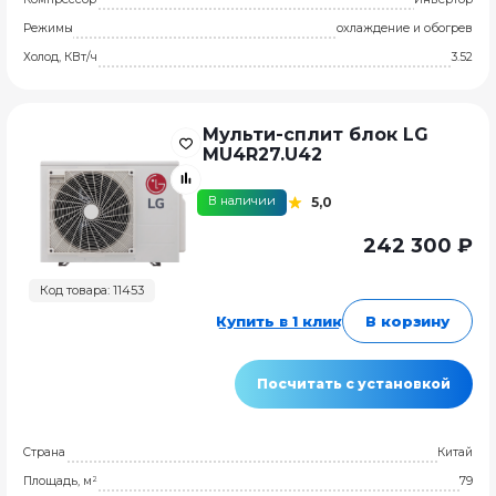
Режимы
охлаждение и обогрев
Холод, КВт/ч
3.52
Мульти-сплит блок LG
MU4R27.U42
В наличии
5,0
242 300 ₽
Код товара: 11453
Купить в 1 клик
В корзину
Посчитать с установкой
Страна
Китай
Площадь, м²
79