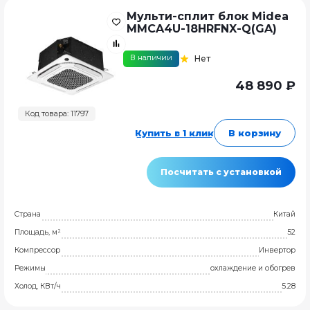
Мульти-сплит блок Midea
MMCA4U-18HRFNX-Q(GA)
В наличии
Нет
48 890 ₽
Код товара: 11797
Купить в 1 клик
В корзину
Посчитать с установкой
Страна
Китай
Площадь, м²
52
Компрессор
Инвертор
Режимы
охлаждение и обогрев
Холод, КВт/ч
5.28