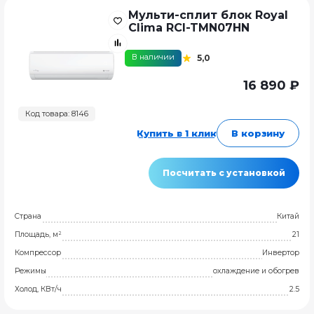
Мульти-сплит блок Royal
Clima RCI-TMN07HN
В наличии
5,0
16 890 ₽
Код товара: 8146
Купить в 1 клик
В корзину
Посчитать с установкой
Страна
Китай
Площадь, м²
21
Компрессор
Инвертор
Режимы
охлаждение и обогрев
Холод, КВт/ч
2.5