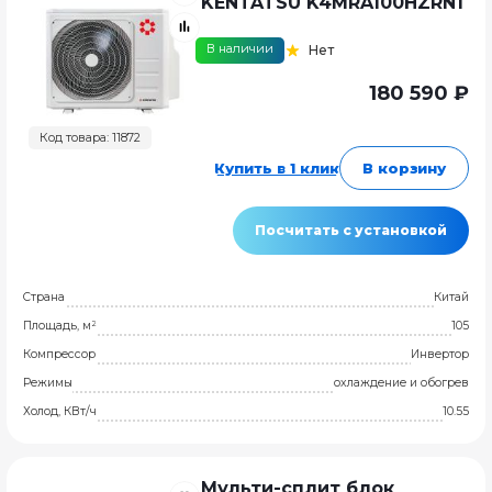
KENTATSU K4MRA100HZRN1
В наличии
Нет
180 590 ₽
Код товара: 11872
Купить в 1 клик
В корзину
Посчитать с установкой
Страна
Китай
Площадь, м²
105
Компрессор
Инвертор
Режимы
охлаждение и обогрев
Холод, КВт/ч
10.55
Мульти-сплит блок