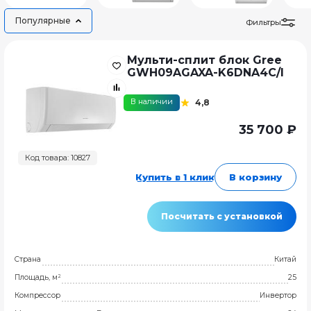
Популярные
Фильтры
Мульти-сплит блок Gree
GWH09AGAXA-K6DNA4C/I
В наличии
4,8
35 700 ₽
Код товара: 10827
Купить в 1 клик
В корзину
Посчитать с установкой
Страна
Китай
Площадь, м²
25
Компрессор
Инвертор