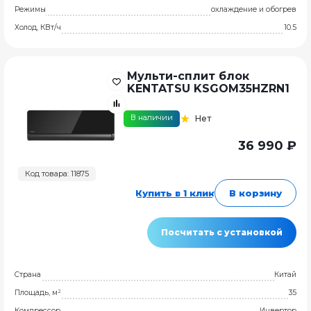
Режимы
охлаждение и обогрев
Холод, КВт/ч
10.5
Мульти-сплит блок
KENTATSU KSGOM35HZRN1
В наличии
Нет
36 990 ₽
Код товара: 11875
Купить в 1 клик
В корзину
Посчитать с установкой
Страна
Китай
Площадь, м²
35
Компрессор
Инвертор