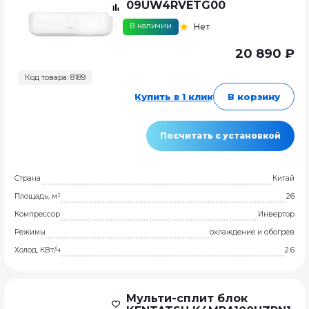
09UW4RVETG00
В наличии
Нет
20 890 ₽
Код товара: 8189
Купить в 1 клик
В корзину
Посчитать с установкой
Страна
Китай
Площадь, м²
26
Компрессор
Инвертор
Режимы
охлаждение и обогрев
Холод, КВт/ч
2.6
Мульти-сплит блок