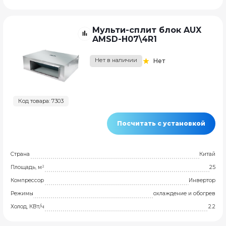
Мульти-сплит блок AUX
AMSD-H07\4R1
Нет в наличии
Нет
Код товара: 7303
Посчитать с установкой
Страна
Китай
Площадь, м²
25
Компрессор
Инвертор
Режимы
охлаждение и обогрев
Холод, КВт/ч
2.2