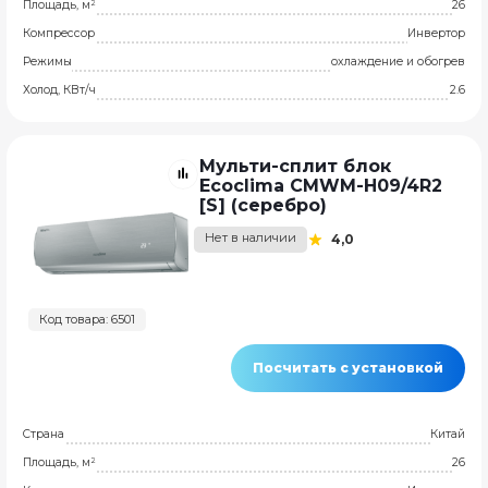
Площадь, м²
26
Компрессор
Инвертор
Режимы
охлаждение и обогрев
Холод, КВт/ч
2.6
Мульти-сплит блок
Ecoclima CMWM-H09/4R2
[S] (серебро)
Нет в наличии
4,0
Код товара: 6501
Посчитать с установкой
Страна
Китай
Площадь, м²
26