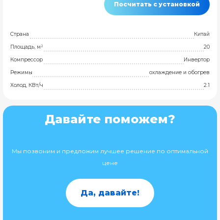
Посчитать с установкой
Страна
Китай
Площадь, м²
20
Компрессор
Инвертор
Режимы
охлаждение и обогрев
Холод, КВт/ч
2.1
Давайте поможем?
Мы позвоним и предложим лучшее решение по оптимальной
цене
Да, давайте!