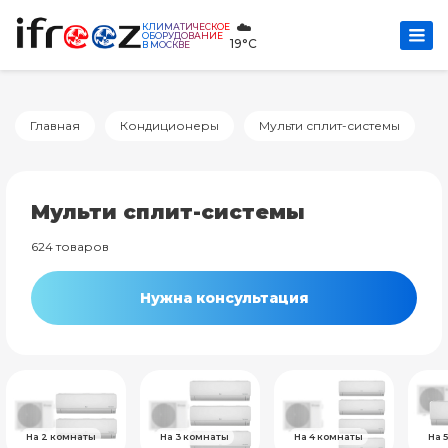
☁️
КЛИМАТИЧЕСКОЕ
ОБОРУДОВАНИЕ
19°C
В МОСКВЕ
Главная
Кондиционеры
Мульти сплит-системы
Мульти сплит-системы
624 товаров
Нужна консультация
На 2 комнаты
На 3 комнаты
На 4 комнаты
На 