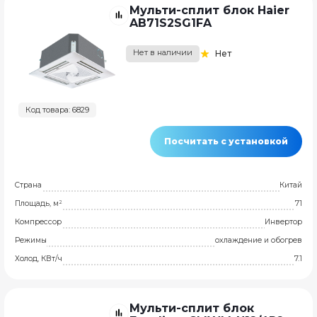
Мульти-сплит блок Haier
AB71S2SG1FA
Нет в наличии
Нет
Код товара: 6829
Посчитать с установкой
Страна
Китай
Площадь, м²
71
Компрессор
Инвертор
Режимы
охлаждение и обогрев
Холод, КВт/ч
7.1
Мульти-сплит блок