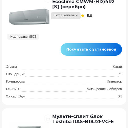
Ecoclima CMWM-H12/4R2
[S] (серебро)
Нет в наличии
5,0
Код товара: 6503
Посчитать с установкой
Страна
Китай
Площадь, м²
35
Компрессор
Инвертор
Режимы
охлаждение и обогрев
Холод, КВт/ч
3.5
Мульти-сплит блок
Toshiba RAS-B18J2FVG-E