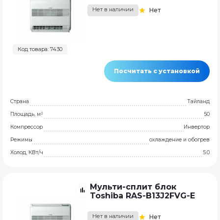
Нет в наличии
Нет
Код товара: 7430
Посчитать с установкой
Страна
Тайланд
Площадь, м²
50
Компрессор
Инвертор
Режимы
охлаждение и обогрев
Холод, КВт/ч
5.0
Мульти-сплит блок
Toshiba RAS-B13J2FVG-E
Нет в наличии
Нет