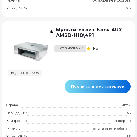
Режимы
охлаждение и обогрев
Холод, КВт/ч
2.5
Мульти-сплит блок AUX
AMSD-H18\4R1
Нет в наличии
Нет
Код товара: 7306
Посчитать с установкой
Страна
Китай
Площадь, м²
55
Компрессор
Инвертор
Режимы
охлаждение и обогрев
Холод, КВт/ч
5.6