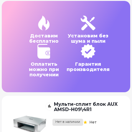
Доставим
Установим без
бесплатно
шума и пыли
Оплатить
Гарантия
можно при
производителя
получении
Мульти-сплит блок AUX
AMSD-H09\4R1
Нет в наличии
Нет