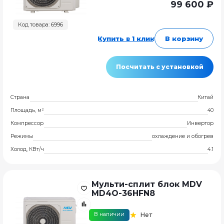
99 600 ₽
Код товара: 6996
Купить в 1 клик
В корзину
Посчитать с установкой
Страна
Китай
Площадь, м²
40
Компрессор
Инвертор
Режимы
охлаждение и обогрев
Холод, КВт/ч
4.1
Мульти-сплит блок MDV
MD4O-36HFN8
В наличии
Нет