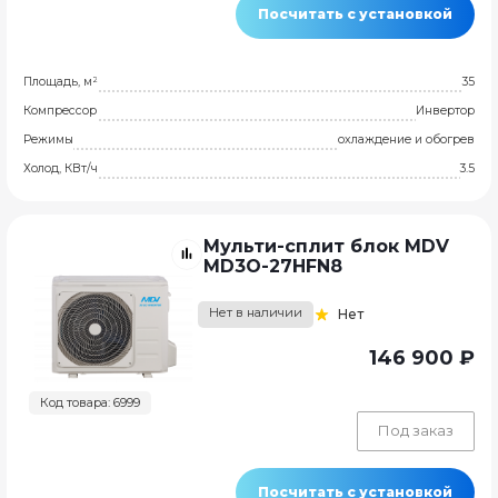
Посчитать с установкой
Площадь, м²
35
Компрессор
Инвертор
Режимы
охлаждение и обогрев
Холод, КВт/ч
3.5
Мульти-сплит блок MDV
MD3O-27HFN8
Нет в наличии
Нет
146 900 ₽
Код товара: 6999
Под заказ
Посчитать с установкой