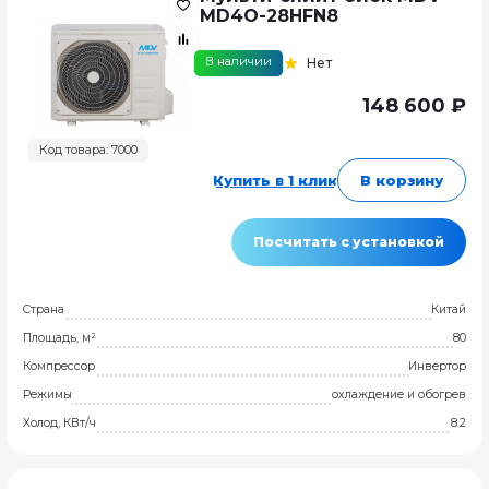
MD4O-28HFN8
В наличии
Нет
148 600 ₽
Код товара: 7000
Купить в 1 клик
В корзину
Посчитать с установкой
Страна
Китай
Площадь, м²
80
Компрессор
Инвертор
Режимы
охлаждение и обогрев
Холод, КВт/ч
8.2