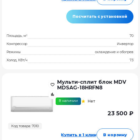
Посчитать с установкой
Площадь, м²
70
Компрессор
Инвертор
Режимы
охлаждение и обогрев
Холод, КВт/ч
7.3
Мульти-сплит блок MDV
MDSAG-18HRFN8
В наличии
Нет
23 500 ₽
Код товара: 7010
Купить в 1 клик
В корзину