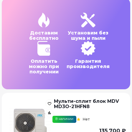
Доставим
Установим без
бесплатно
шума и пыли
Оплатить
Гарантия
можно при
производителя
получении
Мульти-сплит блок MDV
MD3O-21HFN8
В наличии
Нет
135 700 ₽