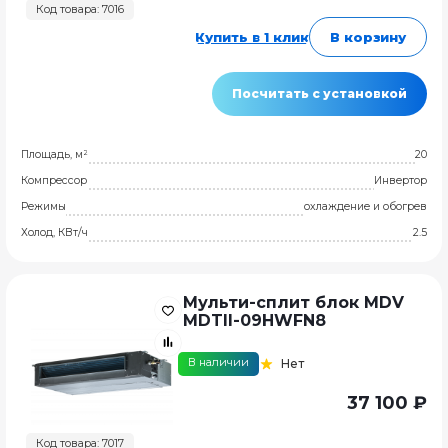
Код товара: 7016
Купить в 1 клик
В корзину
Посчитать с установкой
Площадь, м²
20
Компрессор
Инвертор
Режимы
охлаждение и обогрев
Холод, КВт/ч
2.5
Мульти-сплит блок MDV
MDTII-09HWFN8
В наличии
Нет
37 100 ₽
Код товара: 7017