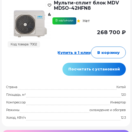
Мульти-сплит блок MDV
MD5O-42HFN8
В наличии
Нет
268 700 ₽
Код товара: 7002
Купить в 1 клик
В корзину
Посчитать с установкой
Страна
Китай
Площадь, м²
120
Компрессор
Инвертор
Режимы
охлаждение и обогрев
Холод, КВт/ч
12.3