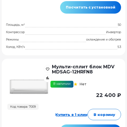
Посчитать с установкой
Площадь, м²
50
Компрессор
Инвертор
Режимы
охлаждение и обогрев
Холод, КВт/ч
5.3
Мульти-сплит блок MDV
MDSAG-12HRFN8
В наличии
Нет
22 400 ₽
Код товара: 7009
Купить в 1 клик
В корзину