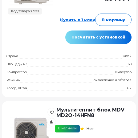
Код товара: 6998
Купить в 1 клик
В корзину
Посчитать с установкой
Страна
Китай
Площадь, м²
60
Компрессор
Инвертор
Режимы
охлаждение и обогрев
Холод, КВт/ч
6.2
Мульти-сплит блок MDV
MD2O-14HFN8
В наличии
Нет