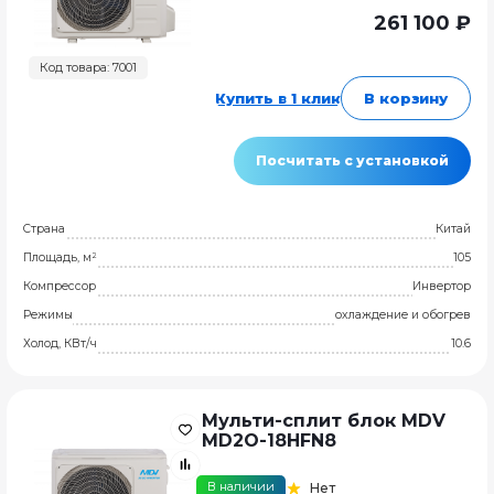
261 100 ₽
Код товара: 7001
Купить в 1 клик
В корзину
Посчитать с установкой
Страна
Китай
Площадь, м²
105
Компрессор
Инвертор
Режимы
охлаждение и обогрев
Холод, КВт/ч
10.6
Мульти-сплит блок MDV
MD2O-18HFN8
В наличии
Нет