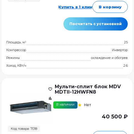
Купить в 1 клик
В корзину
Посчитать с установкой
Площадь, м²
25
Компрессор
Инвертор
Режимы
охлаждение и обогрев
Холод, КВт/ч
2.6
Мульти-сплит блок MDV
MDTII-12HWFN8
В наличии
Нет
40 500 ₽
Код товара: 7018