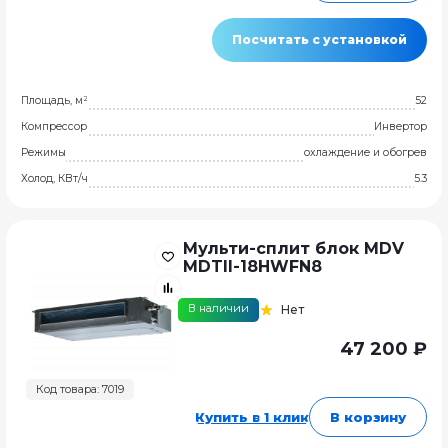
Посчитать с установкой
Площадь, м²
52
Компрессор
Инвертор
Режимы
охлаждение и обогрев
Холод, КВт/ч
5.3
Мульти-сплит блок MDV
MDTII-18HWFN8
В наличии
Нет
47 200 ₽
Код товара: 7019
Купить в 1 клик
В корзину