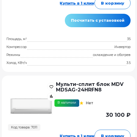
Купить в 1 клик
В корзину
Посчитать с установкой
Площадь, м²
35
Компрессор
Инвертор
Режимы
охлаждение и обогрев
Холод, КВт/ч
3.5
Мульти-сплит блок MDV
MDSAG-24HRFN8
В наличии
Нет
30 100 ₽
Код товара: 7011
Купить в 1 клик
В корзину