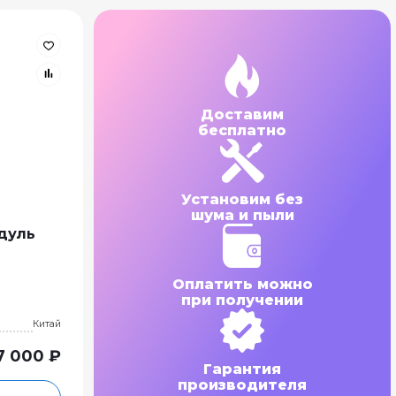
Доставим
бесплатно
Установим без
шума и пыли
дуль
Оплатить можно
при получении
Китай
7 000 ₽
Гарантия
производителя