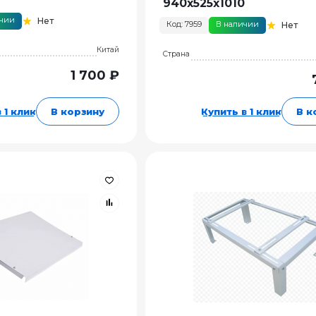
940x525x1010
ичии
Нет
Код: 7959
В наличии
Нет
Китай
Страна
1 700 ₽
 1 клик
В корзину
Купить в 1 клик
В к