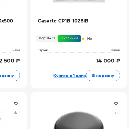
0х500
Casarte CP1B-1028IB
Код: 11439
В наличии
Нет
Китай
Страна
Китай
2 500 ₽
14 000 ₽
орзину
Купить в 1 клик
В корзину