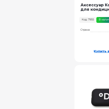
Аксессуар К
для кондиц
Код: 7955
В нали
Страна
Купить в