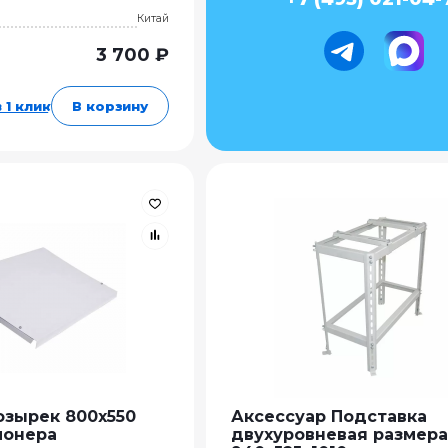
Китай
3 700 ₽
 1 клик
В корзину
озырек 800х550
Аксессуар Подставка
ионера
двухуровневая размер