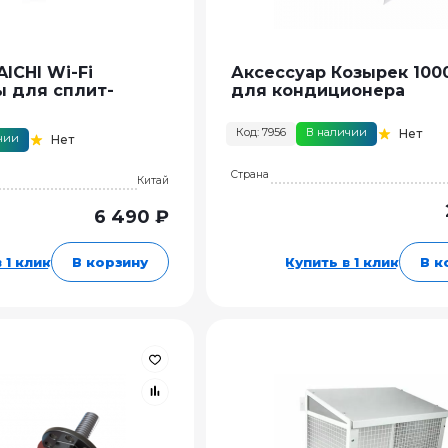
ICHI Wi-Fi
Аксессуар Козырек 100
 для сплит-
для кондиционера
Код: 7956
В наличии
Нет
чии
Нет
Страна
Китай
6 490 ₽
 1 клик
В корзину
Купить в 1 клик
В к