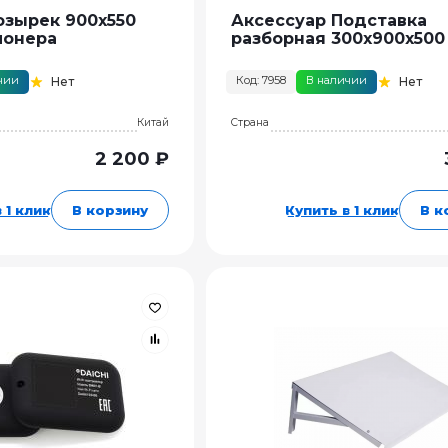
озырек 900х550
Аксессуар Подставка
ионера
разборная 300x900x500
чии
Код: 7958
В наличии
Нет
Нет
Китай
Страна
2 200 ₽
 1 клик
В корзину
Купить в 1 клик
В к