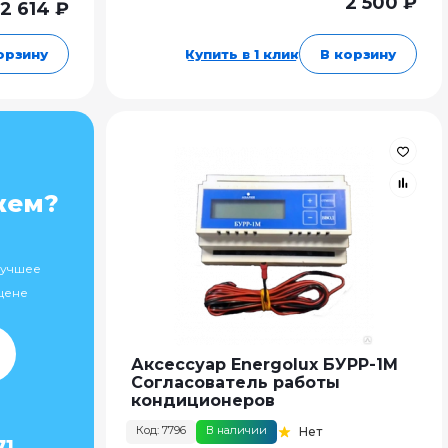
2 500 ₽
2 614 ₽
орзину
Купить в 1 клик
В корзину
жем?
лучшее
цене
Аксессуар Energolux БУРР-1М
Согласователь работы
кондиционеров
Код: 7796
В наличии
Нет
71