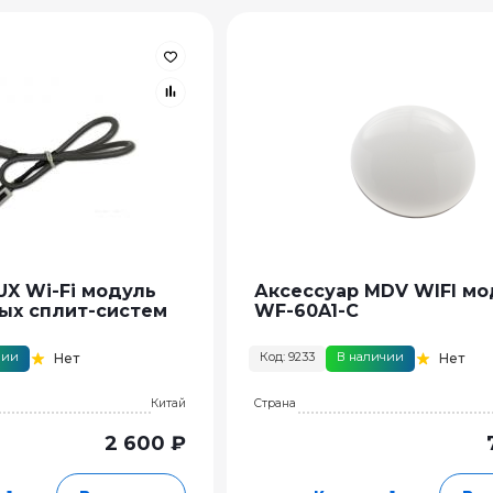
UX Wi-Fi модуль
Аксессуар MDV WIFI мо
ых сплит-систем
WF-60A1-C
чии
Код: 9233
В наличии
Нет
Нет
Китай
Страна
2 600 ₽