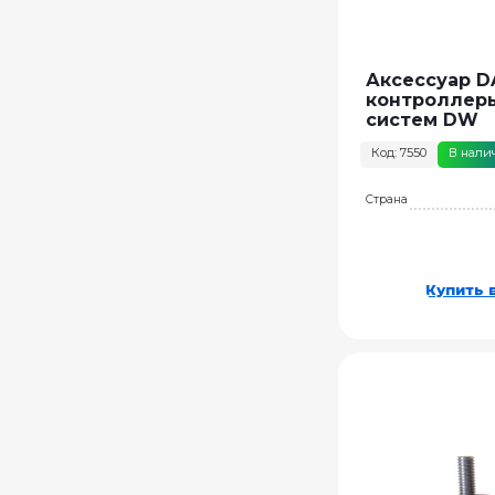
Аксессуар DA
контроллеры
систем DW
Код: 7550
В нали
Страна
Купить в