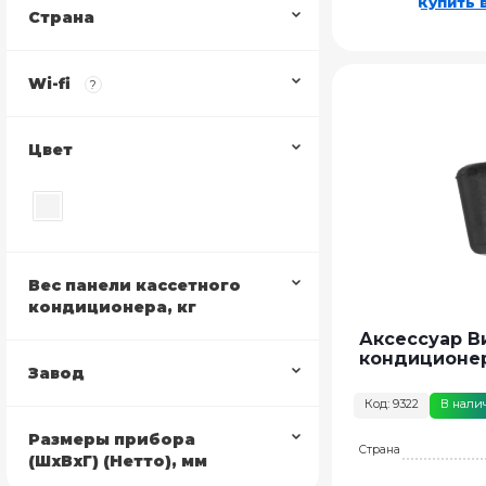
Купить в
Страна
Wi-fi
?
Цвет
Вес панели кассетного
кондиционера, кг
Аксессуар В
кондиционе
Завод
Код: 9322
В нали
Размеры прибора
Страна
(ШхВхГ) (Нетто), мм