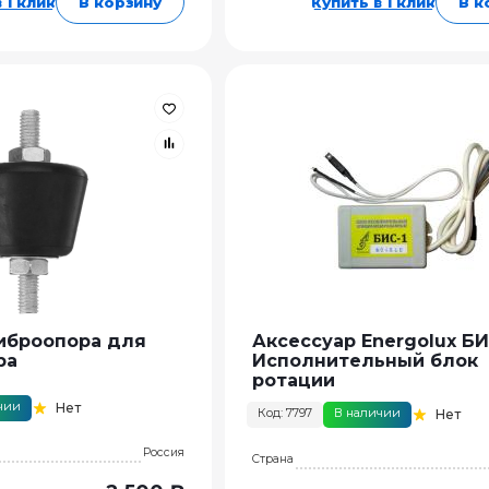
 1 клик
В корзину
Купить в 1 клик
В к
иброопора для
Аксессуар Energolux Б
ра
Исполнительный блок
ротации
чии
Нет
Код: 7797
В наличии
Нет
Россия
Страна