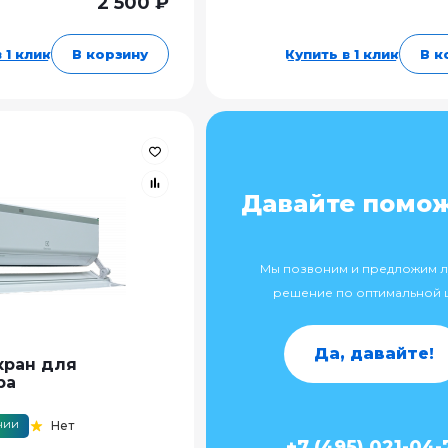
2 500 ₽
 1 клик
В корзину
Купить в 1 клик
В к
Давайте помо
Мы позвоним и предложим 
решение по оптимальной 
Да, давайте!
кран для
ра
чии
Нет
+7 (495) 021-04-