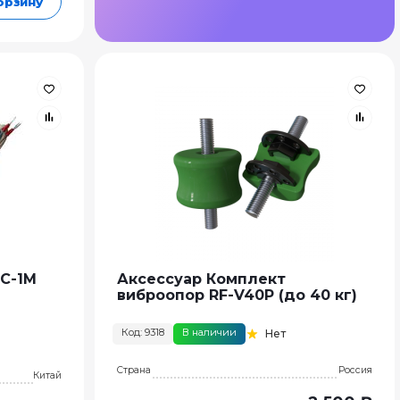
орзину
ИС-1М
Аксессуар Комплект
виброопор RF-V40P (до 40 кг)
Код: 9318
В наличии
Нет
Страна
Россия
Китай