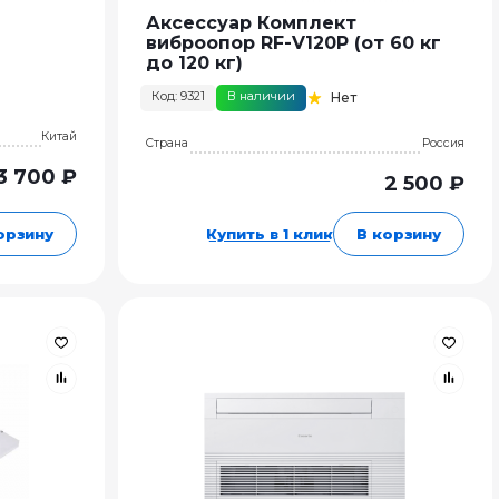
Аксессуар Комплект
виброопор RF-V120P (от 60 кг
до 120 кг)
Код: 9321
В наличии
Нет
Китай
Страна
Россия
3 700 ₽
2 500 ₽
орзину
Купить в 1 клик
В корзину