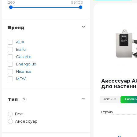
260
96 100
Бренд
AUX
Ballu
Casarte
Energolux
Hisense
MDV
Аксессуар A
для настенн
Тип
Код: 7521
В нали
?
Страна
Все
Аксессуар