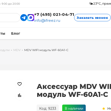
🌤️
23°C, пре
с 9:00 до 20:00
+7 (495) 021-04-71
Заказать звонок
info@ifreez.ru
кты
Блог
модули
-
MDV
-
MDV WIFI модуль WF-60A1-C
Аксессуар MDV WI
модуль WF-60A1-C
Код: 9233
В наличии
Н