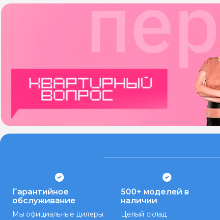
Гарантийное
500+ моделей в
обслуживание
наличии
Мы официальные дилеры
Целый склад