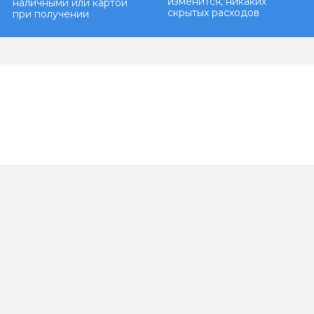
изменится, никаких
наличными или картой
скрытых расходов
при получении