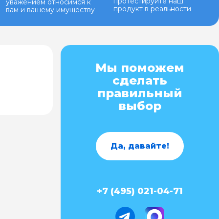
протестируйте наш
уважением относимся к
продукт в реальности
вам и вашему имуществу
Мы поможем
сделать
правильный
выбор
Да, давайте!
+7 (495) 021-04-71