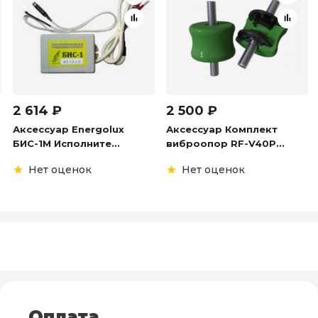
2 614
₽
2 500
₽
Аксессуар Energolux
Аксессуар Комплект
БИС-1М Исполните...
виброопор RF-V40P...
Нет оценок
Нет оценок
Оплата