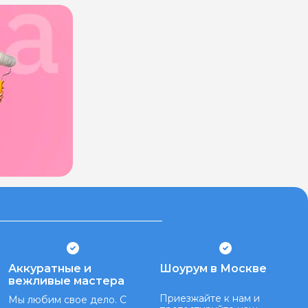
Аккуратные и
Шоурум в Москве
вежливые мастера
Приезжайте к нам и
Мы любим свое дело. С