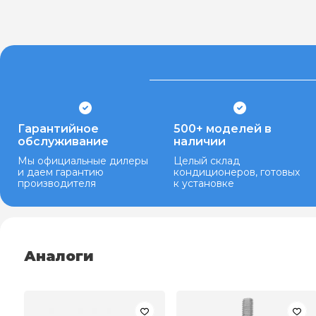
Гарантийное
500+ моделей в
обслуживание
наличии
Мы официальные дилеры
Целый склад
и даем гарантию
кондиционеров, готовых
производителя
к установке
Аналоги