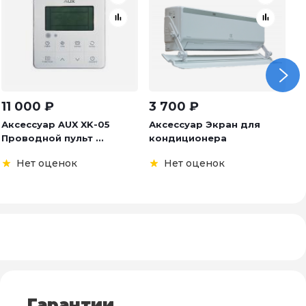
11 000
₽
3 700
₽
6
Аксессуар AUX XK-05
Аксессуар Экран для
А
Проводной пульт ...
кондиционера
Б
Нет оценок
Нет оценок
Гарантии