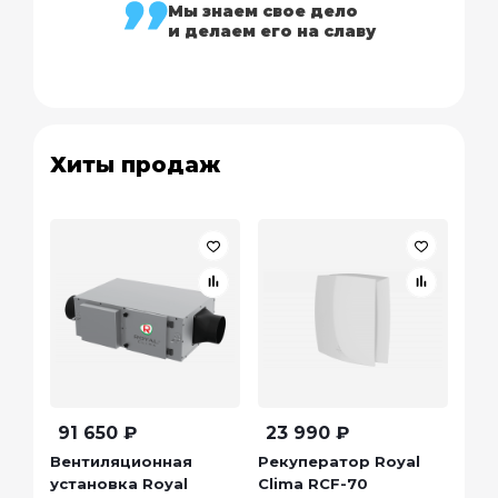
Мы знаем свое дело
и делаем его на славу
Хиты продаж
91 650
₽
23 990
₽
42
Вентиляционная
Рекуператор Royal
Бри
установка Royal
Clima RCF-70
RCB