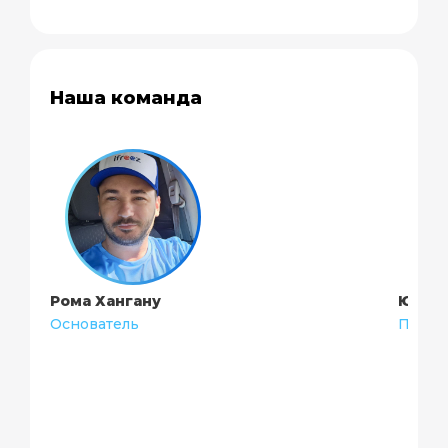
Наша команда
Рома Хангану
Юра П
Основатель
Проек