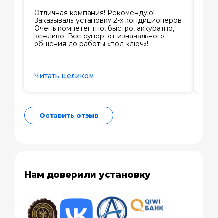
Отличная компания! Рекомендую!
Зак
Заказывала установку 2-х кондиционеров.
обс
Очень компетентно, быстро, аккуратно,
под
вежливо. Все супер: от изначального
отв
общения до работы «под ключ»!
Отв
вар
мин
при
Читать целиком
Чит
Оставить отзыв
Нам доверили установку