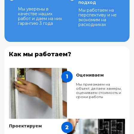
подход
Мы уверены в
Мы работаем на
качестве наших
перспективу и не
работ и даем на них
экономим на
гарантию 3 года
расходниках
Как мы работаем?
Оцениваем
1
Мы приезжаем на
объект, делаем замеры,
оцениваем стоимость и
сроки работы
Проектируем
2