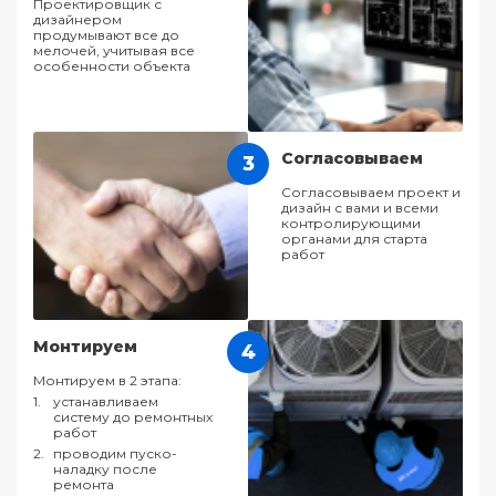
Проектировщик с
дизайнером
продумывают все до
мелочей, учитывая все
особенности объекта
Согласовываем
3
Согласовываем проект и
дизайн с вами и всеми
контролирующими
органами для старта
работ
Монтируем
4
Монтируем в 2 этапа:
устанавливаем
систему до ремонтных
работ
проводим пуско-
наладку после
ремонта