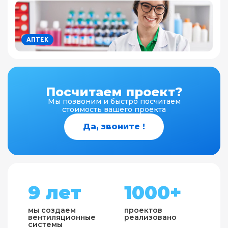
АПТЕК
Посчитаем проект?
Мы позвоним и быстро посчитаем
стоимость вашего проекта
Да, звоните !
9 лет
1000+
мы создаем
проектов
вентиляционные
реализовано
системы