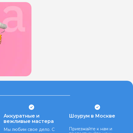
Аккуратные и
Шоурум в Москве
вежливые мастера
Приезжайте к нам и
Мы любим свое дело. С