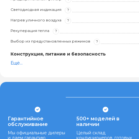
Светодиодная индикация
?
Нагрев уличного воздуха
?
Рекуперация тепла
?
Выбор из предустановленных режимов
?
Конструкция, питание и безопасность
Ещё...
Гарантийное
500+ моделей в
обслуживание
наличии
Мы официальные дилеры
Целый склад
и даем гарантию
кондиционеров, готовых