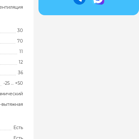
ентиляция
30
70
11
12
36
-25 … +50
амический
-вытяжная
Есть
Есть