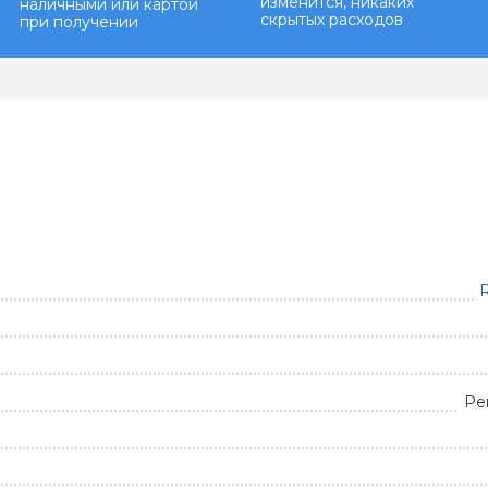
изменится, никаких
наличными или картой
скрытых расходов
при получении
R
Ре