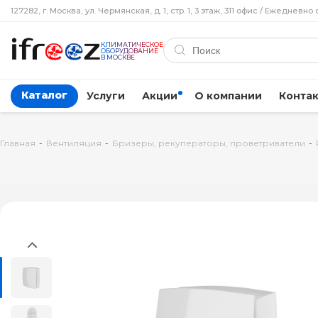
127282, г. Москва, ул. Чермянская, д. 1, стр. 1, 3 этаж, 311 офис / Ежедневно 
КЛИМАТИЧЕСКОЕ
ОБОРУДОВАНИЕ
В МОСКВЕ
Каталог
Услуги
Акции
О компании
Конта
Главная
-
Вентиляция
-
Бризеры, рекуператоры, проветриватели
-