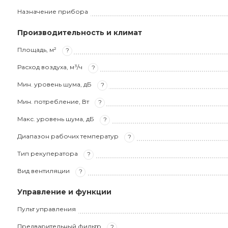
Назначение прибора
Производительность и климат
Площадь, м²
?
Расход воздуха, м³/ч
?
Мин. уровень шума, дБ
?
Мин. потребление, Вт
?
Макс. уровень шума, дБ
?
Диапазон рабочих температур
?
Тип рекуператора
?
Вид вентиляции
?
Управление и функции
Пульт управления
Предварительный фильтр
?