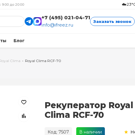
☁️
23°C
с 9:00 до 20:00
+7 (495) 021-04-71
Заказать звонок
info@ifreez.ru
кты
Блог
Royal Clima
-
Royal Clima RCF-70
Рекуператор Royal
Clima RCF-70
Код: 7507
В наличии
Н