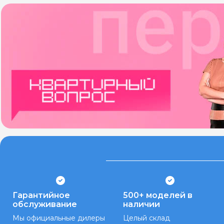
Гарантийное
500+ моделей в
обслуживание
наличии
Мы официальные дилеры
Целый склад