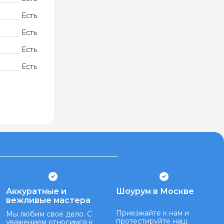
Есть
Есть
Есть
Есть
Аккуратные и
Шоурум в Москве
вежливые мастера
Приезжайте к нам и
Мы любим свое дело. С
протестируйте наш
уважением относимся к