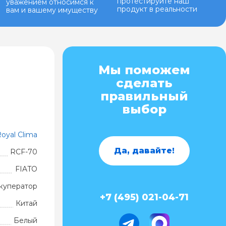
протестируйте наш
уважением относимся к
продукт в реальности
вам и вашему имуществу
Мы поможем
сделать
правильный
выбор
oyal Clima
Да, давайте!
RCF-70
FIATO
куператор
+7 (495) 021-04-71
Китай
Белый