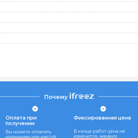
Почему
Оплата при
Фиксированная цена
получении
В конце работ цена не
Вы можете оплатить
изменится, никаких
наличными или картой