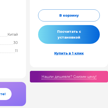
В корзину
Посчитать с
Китай
установкой
30
11
Купить в 1 клик
Нашли дешевле? Cнизим цену!
те!