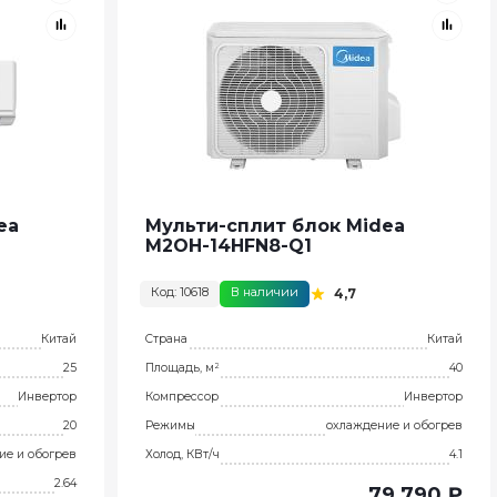
ea
Мульти-сплит блок Midea
M2OH-14HFN8-Q1
Код: 10618
В наличии
4,7
Китай
Страна
Китай
25
Площадь, м²
40
Инвертор
Компрессор
Инвертор
20
Режимы
охлаждение и обогрев
ие и обогрев
Холод, КВт/ч
4.1
2.64
79 790 ₽