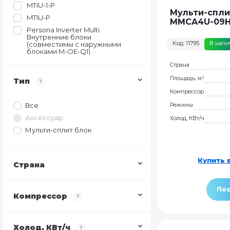
MTIU-1-P
Мульти-спли
MTIU-P
MMCA4U-09H
Persona Inverter Multi
Внутренние блоки
Код: 11795
В нал
(совместимы с наружными
блоками M-OE-Q1)
Unlimited inverter Multi
Страна
Внутренние блоки
(совместимы с наружными
Площадь, м²
Тип
блоками M-OE-Q1)
?
Внутренние блоки канального
Компрессор
типа Средненапорные MMLJ1
Все
Режимы
Внутренние блоки кассетного
типа Компактные (600х600)
Аксессуар
Холод, КВт/ч
MMCA4U
Мульти-сплит блок
Внутренние блоки кассетного
типа Однопоточные MMCBU1
Настенные внутренние блоки
BREEZELESS (MSFA)
Купить в
Страна
Настенные внутренние блоки
BREEZELESS E (MSFE)
Настенные внутренние блоки
EASY (MMES1S)
Пос
Компрессор
?
Холод, КВт/ч
?