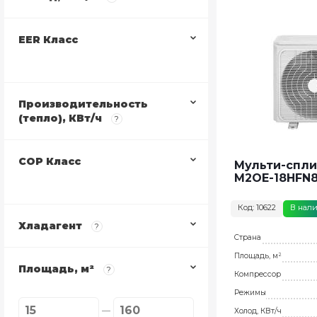
EER Класс
Производительность
(тепло), КВт/ч
?
COP Класс
Мульти-спли
M2OE-18HFN8
Код: 10622
В нал
Хладагент
?
Страна
Площадь, м²
Площадь, м²
?
Компрессор
Режимы
Холод, КВт/ч