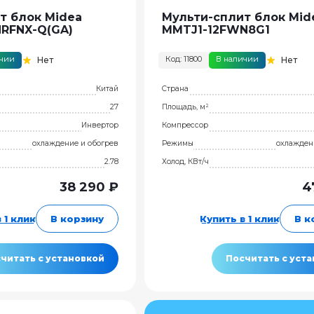
т блок Midea
Мульти-сплит блок Mid
RFNX-Q(GA)
MMTJ1-12FWN8G1
ичии
Код: 11800
В наличии
Нет
Нет
Китай
Страна
27
Площадь, м²
Инвертор
Компрессор
охлаждение и обогрев
Режимы
охлажден
2.78
Холод, КВт/ч
38 290 ₽
4
 1 клик
В корзину
Купить в 1 клик
В к
читать с установкой
Посчитать с уст