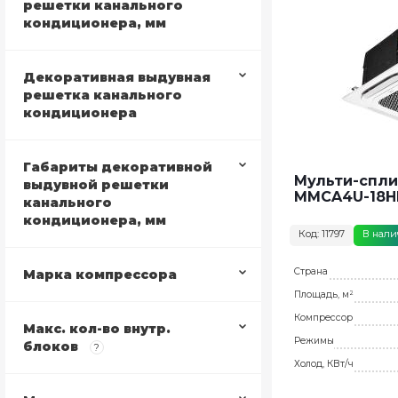
решетки канального
кондиционера, мм
Декоративная выдувная
решетка канального
кондиционера
Габариты декоративной
Мульти-спли
выдувной решетки
MMCA4U-18H
канального
кондиционера, мм
Код: 11797
В нал
Страна
Марка компрессора
Площадь, м²
Компрессор
Макс. кол-во внутр.
Режимы
блоков
?
Холод, КВт/ч