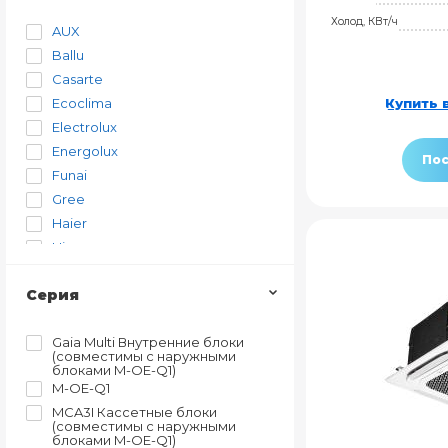
Холод, КВт/ч
AUX
Ballu
Casarte
Ecoclima
Купить в
Electrolux
Energolux
Пос
Funai
Gree
Haier
Hisense
Kentatsu
Серия
LG
Loriot
Gaia Multi Внутренние блоки
MDV
(совместимы с наружными
Midea
блоками M-OE-Q1)
M-OE-Q1
Royal Clima
MCA3I Кассетные блоки
TCL
(совместимы с наружными
Toshiba
блоками M-OE-Q1)