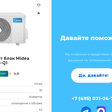
Давайте помо
Мы позвоним и предложим 
т блок Midea
решение по оптимальной 
-Q1
ичии
4,9
Да, давайте!
Китай
50
Инвертор
+7 (495) 021-04-
охлаждение и обогрев
5.3