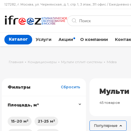
127282, г. Москва, ул. Чермянская, д. 1, стр. 1, 3 этаж, 311 офис / Ежедневно 
КЛИМАТИЧЕСКОЕ
ОБОРУДОВАНИЕ
В МОСКВЕ
Каталог
Услуги
Акции
О компании
Конта
Главная
-
Кондиционеры
-
Мульти сплит-системы
-
Midea
Фильтры
Сбросить
Мульти
45 товаров
Площадь, м²
15-20 м²
21-25 м²
Популярные