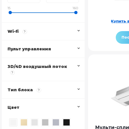
15
160
Купить в
Wi-fi
?
Пос
Пульт управления
3D/4D воздушный поток
?
Тип блока
?
Цвет
Мульти-спли