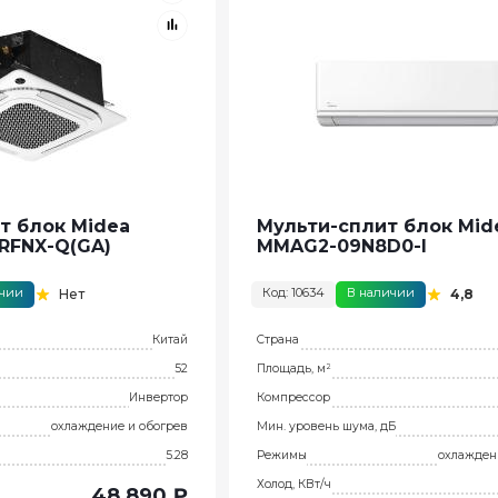
т блок Midea
Мульти-сплит блок Mid
RFNX-Q(GA)
MMAG2-09N8D0-I
ичии
Код: 10634
В наличии
Нет
4,8
Китай
Страна
52
Площадь, м²
Инвертор
Компрессор
охлаждение и обогрев
Мин. уровень шума, дБ
5.28
Режимы
охлажден
Холод, КВт/ч
48 890 ₽