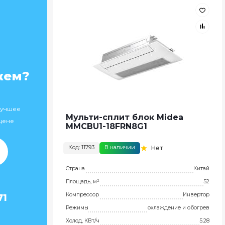
жем?
лучшее
Мульти-сплит блок Midea
цене
MMCBU1-18FRN8G1
Код: 11793
В наличии
Нет
Страна
Китай
Площадь, м²
52
Компрессор
Инвертор
71
Режимы
охлаждение и обогрев
Холод, КВт/ч
5.28