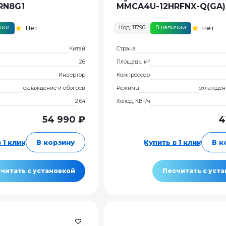
RN8G1
MMCA4U-12HRFNX-Q(GA)
чии
Код: 11796
В наличии
Нет
Нет
Китай
Страна
26
Площадь, м²
Инвертор
Компрессор
охлаждение и обогрев
Режимы
охлажден
2.64
Холод, КВт/ч
54 990 ₽
4
 1 клик
В корзину
Купить в 1 клик
В к
читать с установкой
Посчитать с уст