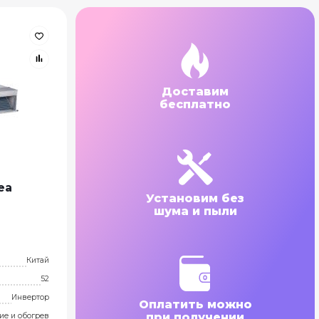
Доставим
бесплатно
ea
Установим без
шума и пыли
Китай
52
Инвертор
Оплатить можно
при получении
ие и обогрев