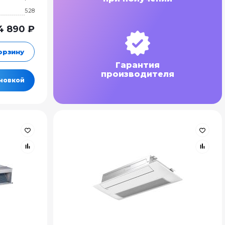
5.28
4 890 ₽
орзину
Гарантия
производителя
ановкой