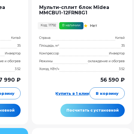
ea
Мульти-сплит блок Midea
MMCBU1-12FRN8G1
Код: 11792
В наличии
Нет
Китай
Страна
Китай
35
Площадь, м²
35
Инвертор
Компрессор
Инвертор
ие и обогрев
Режимы
охлаждение и обогрев
3.52
Холод, КВт/ч
3.52
7 990 ₽
56 590 ₽
орзину
Купить в 1 клик
В корзину
ановкой
Посчитать с установкой