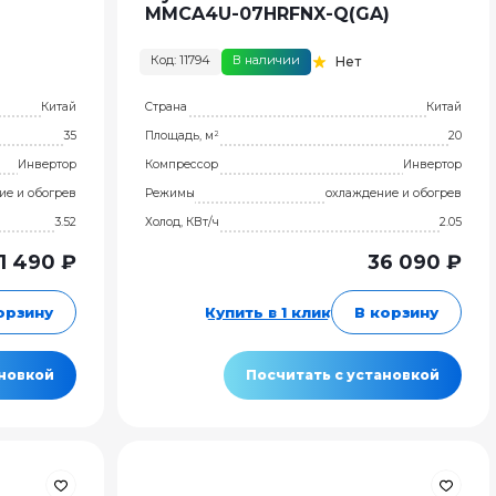
MMCA4U-07HRFNX-Q(GA)
Код: 11794
В наличии
Нет
Китай
Страна
Китай
35
Площадь, м²
20
Инвертор
Компрессор
Инвертор
ие и обогрев
Режимы
охлаждение и обогрев
3.52
Холод, КВт/ч
2.05
1 490 ₽
36 090 ₽
орзину
Купить в 1 клик
В корзину
ановкой
Посчитать с установкой