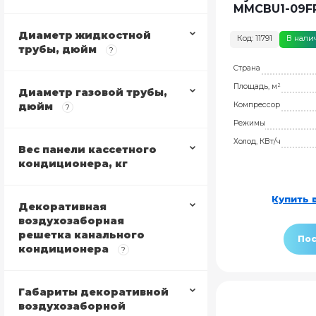
MMCBU1-09F
Диаметр жидкостной
Код: 11791
В нали
трубы, дюйм
?
Страна
Площадь, м²
Диаметр газовой трубы,
дюйм
Компрессор
?
Режимы
Холод, КВт/ч
Вес панели кассетного
кондиционера, кг
Купить в
Декоративная
воздухозаборная
решетка канального
Пос
кондиционера
?
Габариты декоративной
воздухозаборной