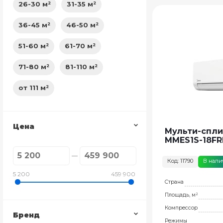
26-30 м²
31-35 м²
36-45 м²
46-50 м²
51-60 м²
61-70 м²
71-80 м²
81-110 м²
от 111 м²
Цена
Мульти-спли
MMES1S-18FR
Код: 11790
В нал
5 200
459 900
Страна
Площадь, м²
Компрессор
Бренд
Режимы