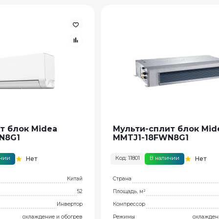
т блок Midea
Мульти-сплит блок Mid
N8G1
MMTJ1-18FWN8G1
ичии
Код: 11801
В наличии
Нет
Нет
Китай
Страна
52
Площадь, м²
Инвертор
Компрессор
охлаждение и обогрев
Режимы
охлажден