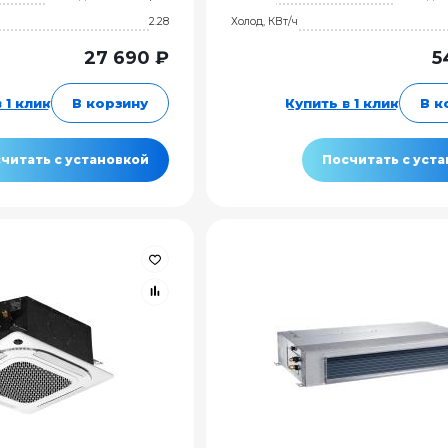
2.28
Холод, КВт/ч
27 690 ₽
5
 1 клик
В корзину
Купить в 1 клик
В к
читать с установкой
Посчитать с уст