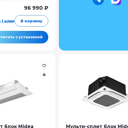
96 990 ₽
 1 клик
В корзину
читать с установкой
т блок Midea
Мульти-сплит блок Mid