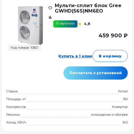
Мульти-сплит блок Gree
GWHD(56S)NM6EO
В наличии
4,8
459 900 ₽
Код товара: 10821
Купить в 1 клик
В корзину
Посчитать с установкой
Страна
Китай
Площадь, м²
160
Компрессор
Инвертор
Режимы
охлаждение и обогрев
Холод, КВт/ч
16.0