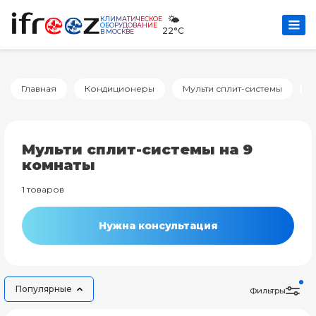
🌤️
КЛИМАТИЧЕСКОЕ
ОБОРУДОВАНИЕ
22°C
В МОСКВЕ
Главная
Кондиционеры
Мульти сплит-системы
Н
Мульти сплит-системы на 9
комнаты
1 товаров
Нужна консультация
Популярные
Фильтры