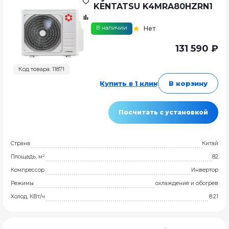
KENTATSU K4MRA80HZRN1
В наличии
Нет
131 590 ₽
Код товара: 11871
Купить в 1 клик
В корзину
Посчитать с установкой
Страна
Китай
Площадь, м²
82
Компрессор
Инвертор
Режимы
охлаждение и обогрев
Холод, КВт/ч
8.21