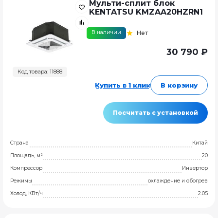
Мульти-сплит блок
KENTATSU KMZAA20HZRN1
В наличии
Нет
30 790 ₽
Код товара: 11888
Купить в 1 клик
В корзину
Посчитать с установкой
Страна
Китай
Площадь, м²
20
Компрессор
Инвертор
Режимы
охлаждение и обогрев
Холод, КВт/ч
2.05