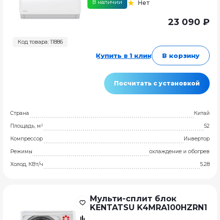
В наличии
Нет
23 090 ₽
Код товара: 11886
Купить в 1 клик
В корзину
Посчитать с установкой
Страна
Китай
Площадь, м²
52
Компрессор
Инвертор
Режимы
охлаждение и обогрев
Холод, КВт/ч
5.28
Мульти-сплит блок
KENTATSU K4MRA100HZRN1