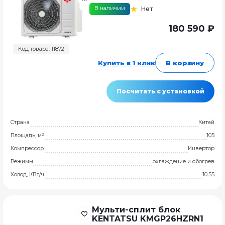
В наличии
Нет
180 590 ₽
Код товара: 11872
Купить в 1 клик
В корзину
Посчитать с установкой
Страна
Китай
Площадь, м²
105
Компрессор
Инвертор
Режимы
охлаждение и обогрев
Холод, КВт/ч
10.55
Мульти-сплит блок
KENTATSU KMGP26HZRN1