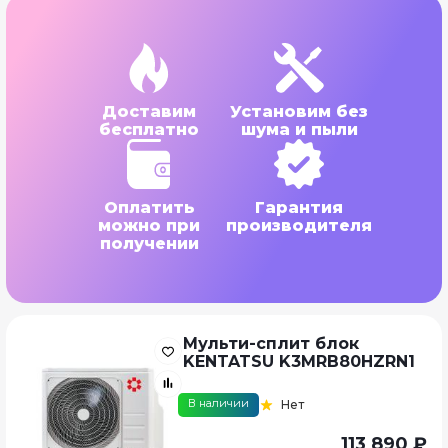
Доставим
Установим без
бесплатно
шума и пыли
Оплатить
Гарантия
можно при
производителя
получении
Мульти-сплит блок
KENTATSU K3MRB80HZRN1
В наличии
Нет
113 890 ₽