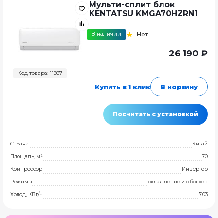
Мульти-сплит блок
KENTATSU KMGA70HZRN1
В наличии
Нет
26 190 ₽
Код товара: 11887
Купить в 1 клик
В корзину
Посчитать с установкой
Страна
Китай
Площадь, м²
70
Компрессор
Инвертор
Режимы
охлаждение и обогрев
Холод, КВт/ч
7.03