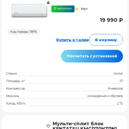
В наличии
Нет
19 990 ₽
Код товара: 11876
Купить в 1 клик
В корзину
Посчитать с установкой
Страна
Китай
Площадь, м²
27
Компрессор
Инвертор
Режимы
охлаждение и обогрев
Холод, КВт/ч
2.72
Мульти-сплит блок
KENTATSU KMGP70HZRN1