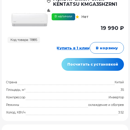
KENTATSU KMGA35HZRN1
В наличии
Нет
19 990 ₽
Код товара: 11885
Купить в 1 клик
В корзину
Посчитать с установкой
Страна
Китай
Площадь, м²
35
Компрессор
Инвертор
Режимы
охлаждение и обогрев
Холод, КВт/ч
3.52