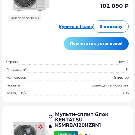
102 090 ₽
Код товара: 11869
Купить в 1 клик
В корзину
Посчитать с установкой
Страна
Китай
Площадь, м²
61
Компрессор
Инвертор
Режимы
охлаждение и обогрев
Холод, КВт/ч
6.15
Мульти-сплит блок
KENTATSU
K5MRBA120HZRN1
В наличии
Нет