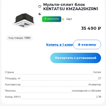
Мульти-сплит блок
KENTATSU KMZAA25HZRN1
В наличии
Нет
35 490 ₽
Код товара: 11889
Купить в 1 клик
В корзину
Посчитать с установкой
Страна
Китай
Площадь, м²
27
Компрессор
Инвертор
Режимы
охлаждение и обогрев
Холод, КВт/ч
2.78