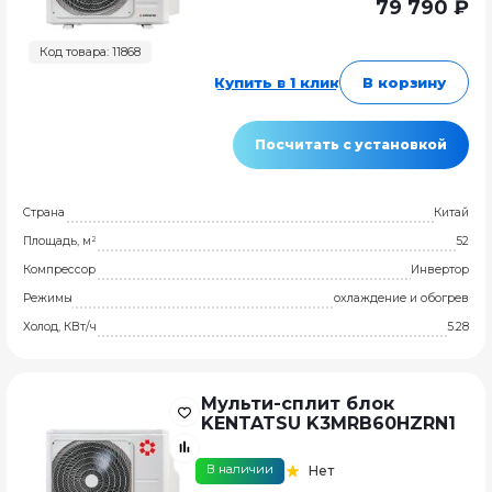
79 790 ₽
Код товара: 11868
Купить в 1 клик
В корзину
Посчитать с установкой
Страна
Китай
Площадь, м²
52
Компрессор
Инвертор
Режимы
охлаждение и обогрев
Холод, КВт/ч
5.28
Мульти-сплит блок
KENTATSU K3MRB60HZRN1
В наличии
Нет