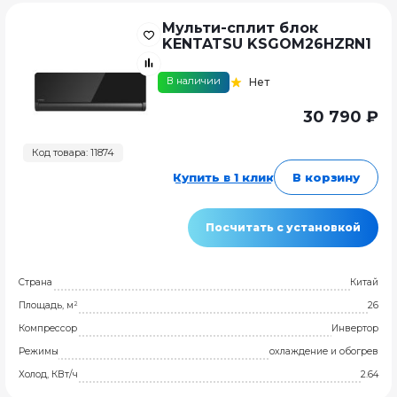
Мульти-сплит блок
KENTATSU KSGOM26HZRN1
В наличии
Нет
30 790 ₽
Код товара: 11874
Купить в 1 клик
В корзину
Посчитать с установкой
Страна
Китай
Площадь, м²
26
Компрессор
Инвертор
Режимы
охлаждение и обогрев
Холод, КВт/ч
2.64