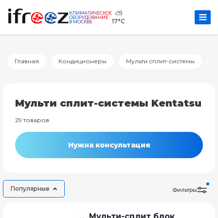
⛅
КЛИМАТИЧЕСКОЕ
ОБОРУДОВАНИЕ
17°C
В МОСКВЕ
Главная
Кондиционеры
Мульти сплит-системы
K
Мульти сплит-системы Kentatsu
29 товаров
Нужна консультация
Популярные
Фильтры
Мульти-сплит блок