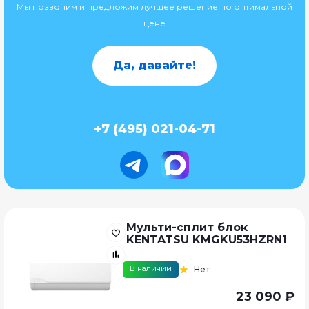
Мы позвоним и предложим лучшее решение по оптимальной
цене
Да, давайте!
+7 (495) 021-04-71
Мульти-сплит блок
KENTATSU KMGKU53HZRN1
В наличии
Нет
23 090 ₽