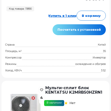
Код товара: 11890
Купить в 1 клик
В корзину
Посчитать с установкой
Страна
Китай
Площадь, м²
35
Компрессор
Инвертор
Режимы
охлаждение и обогрев
Холод, КВт/ч
3.52
Мульти-сплит блок
KENTATSU K2MRB50HZRN1
В наличии
Нет