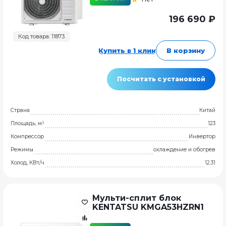
196 690 ₽
Код товара: 11873
Купить в 1 клик
В корзину
Посчитать с установкой
Страна
Китай
Площадь, м²
123
Компрессор
Инвертор
Режимы
охлаждение и обогрев
Холод, КВт/ч
12.31
Мульти-сплит блок
KENTATSU KMGA53HZRN1