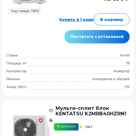
Код товара: 11870
Купить в 1 клик
В корзину
Посчитать с установкой
Страна
Китай
Площадь, м²
79
Компрессор
Инвертор
Режимы
охлаждение и обогрев
Холод, КВт/ч
7.91
Мульти-сплит блок
KENTATSU K2MRB40HZRN1
В наличии
Нет