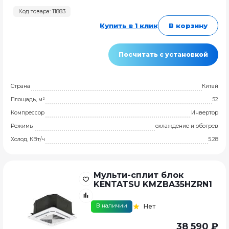
Код товара: 11883
Купить в 1 клик
В корзину
Посчитать с установкой
Страна
Китай
Площадь, м²
52
Компрессор
Инвертор
Режимы
охлаждение и обогрев
Холод, КВт/ч
5.28
Мульти-сплит блок
KENTATSU KMZBA35HZRN1
В наличии
Нет
38 590 ₽