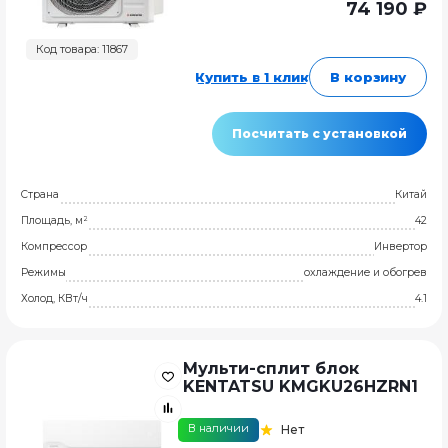
74 190 ₽
Код товара: 11867
Купить в 1 клик
В корзину
Посчитать с установкой
Страна
Китай
Площадь, м²
42
Компрессор
Инвертор
Режимы
охлаждение и обогрев
Холод, КВт/ч
4.1
Мульти-сплит блок
KENTATSU KMGKU26HZRN1
В наличии
Нет