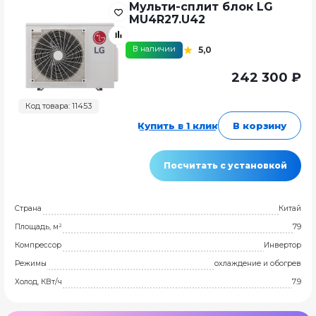
Мульти-сплит блок LG
MU4R27.U42
В наличии
5,0
242 300 ₽
Код товара: 11453
Купить в 1 клик
В корзину
Посчитать с установкой
Страна
Китай
Площадь, м²
79
Компрессор
Инвертор
Режимы
охлаждение и обогрев
Холод, КВт/ч
7.9