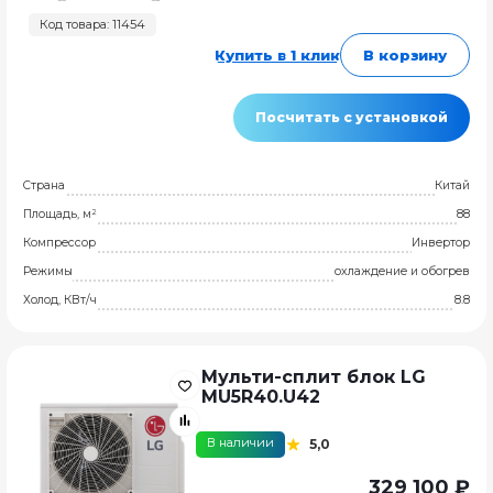
Код товара: 11454
Купить в 1 клик
В корзину
Посчитать с установкой
Страна
Китай
Площадь, м²
88
Компрессор
Инвертор
Режимы
охлаждение и обогрев
Холод, КВт/ч
8.8
Мульти-сплит блок LG
MU5R40.U42
В наличии
5,0
329 100 ₽