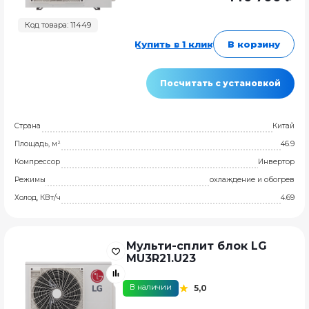
Код товара: 11449
Купить в 1 клик
В корзину
Посчитать с установкой
Страна
Китай
Площадь, м²
46.9
Компрессор
Инвертор
Режимы
охлаждение и обогрев
Холод, КВт/ч
4.69
Мульти-сплит блок LG
MU3R21.U23
В наличии
5,0