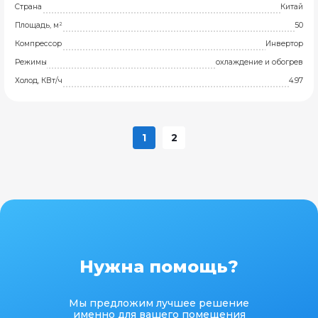
Страна
Китай
Площадь, м²
50
Компрессор
Инвертор
Режимы
охлаждение и обогрев
Холод, КВт/ч
4.97
1
2
Нужна помощь?
Мы предложим лучшее решение
именно для вашего помещения