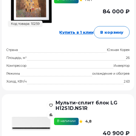
84 000 ₽
Код товара: 10259
Купить в 1 клик
В корзину
Страна
Южная Корея
Площадь, м²
26
Компрессор
Инвертор
Режимы
охлаждение и обогрев
Холод, КВт/ч
2.63
Мульти-сплит блок LG
H12S1D.NS1R
В наличии
4,8
40 900 ₽