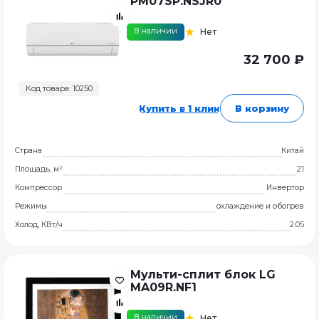
PM07SP.NSJR0
В наличии
Нет
32 700 ₽
Код товара: 10250
Купить в 1 клик
В корзину
Страна
Китай
Площадь, м²
21
Компрессор
Инвертор
Режимы
охлаждение и обогрев
Холод, КВт/ч
2.05
Мульти-сплит блок LG
MA09R.NF1
В наличии
Нет