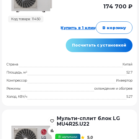
174 700 ₽
Код товара: 11450
Купить в 1 клик
В корзину
Посчитать с установкой
Страна
Китай
Площадь, м²
52.7
Компрессор
Инвертор
Режимы
охлаждение и обогрев
Холод, КВт/ч
5.27
Мульти-сплит блок LG
MU4R25.U22
В наличии
5,0