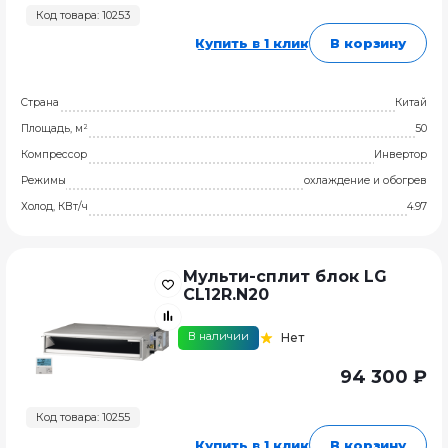
Код товара: 10253
Купить в 1 клик
В корзину
Страна
Китай
Площадь, м²
50
Компрессор
Инвертор
Режимы
охлаждение и обогрев
Холод, КВт/ч
4.97
Мульти-сплит блок LG
CL12R.N20
В наличии
Нет
94 300 ₽
Код товара: 10255
Купить в 1 клик
В корзину