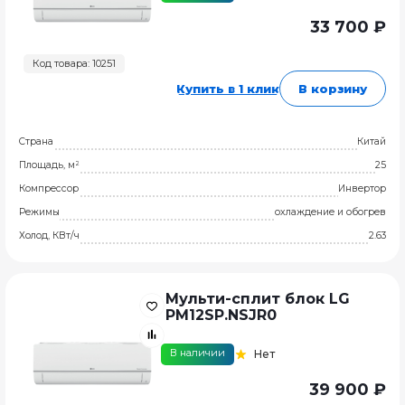
33 700 ₽
Код товара: 10251
Купить в 1 клик
В корзину
Страна
Китай
Площадь, м²
25
Компрессор
Инвертор
Режимы
охлаждение и обогрев
Холод, КВт/ч
2.63
Мульти-сплит блок LG
PM12SP.NSJR0
В наличии
Нет
39 900 ₽