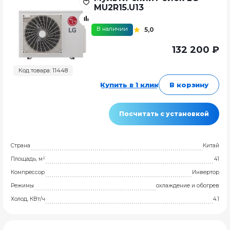
MU2R15.U13
В наличии
5,0
132 200 ₽
Код товара: 11448
Купить в 1 клик
В корзину
Посчитать с установкой
Страна
Китай
Площадь, м²
41
Компрессор
Инвертор
Режимы
охлаждение и обогрев
Холод, КВт/ч
4.1