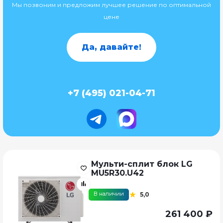
Мы позвоним и предложим лучшее решение по оптимальной
цене
Да, давайте!
+7 (495) 021-04-71
Мульти-сплит блок LG
MU5R30.U42
В наличии
5,0
261 400 ₽