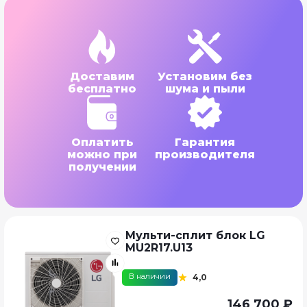
Доставим
Установим без
бесплатно
шума и пыли
Оплатить
Гарантия
можно при
производителя
получении
Мульти-сплит блок LG
MU2R17.U13
В наличии
4,0
146 700 ₽