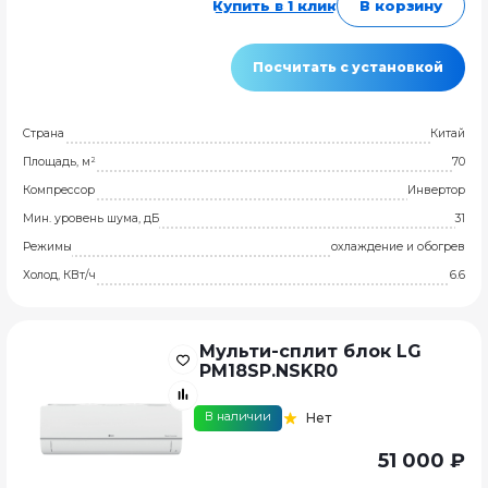
Купить в 1 клик
В корзину
Посчитать с установкой
Страна
Китай
Площадь, м²
70
Компрессор
Инвертор
Мин. уровень шума, дБ
31
Режимы
охлаждение и обогрев
Холод, КВт/ч
6.6
Мульти-сплит блок LG
PM18SP.NSKR0
В наличии
Нет
51 000 ₽