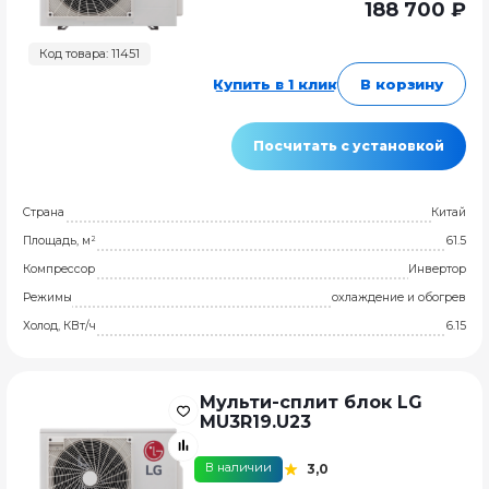
188 700 ₽
Код товара: 11451
Купить в 1 клик
В корзину
Посчитать с установкой
Страна
Китай
Площадь, м²
61.5
Компрессор
Инвертор
Режимы
охлаждение и обогрев
Холод, КВт/ч
6.15
Мульти-сплит блок LG
MU3R19.U23
В наличии
3,0