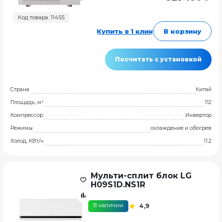
Код товара: 11455
Купить в 1 клик
В корзину
Посчитать с установкой
Страна
Китай
Площадь, м²
112
Компрессор
Инвертор
Режимы
охлаждение и обогрев
Холод, КВт/ч
11.2
Мульти-сплит блок LG
H09S1D.NS1R
В наличии
4,9