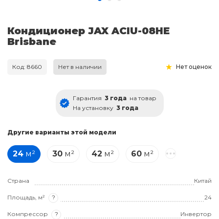
Кондиционер JAX ACIU-08HE
Brisbane
Код: 8660
Нет в наличии
Нет оценок
Гарантия
3 года
на товар
На установку
3 года
Другие варианты этой модели
24
м²
30
м²
42
м²
60
м²
Страна
Китай
Площадь, м²
?
24
Компрессор
?
Инвертор