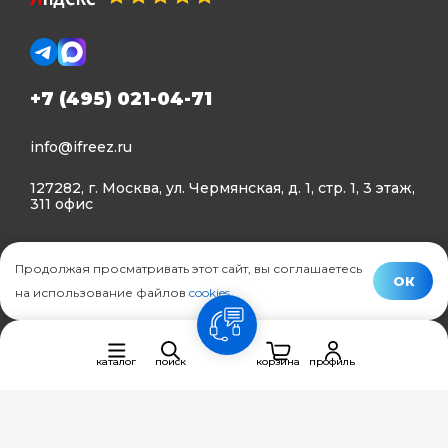
+7 (495) 021-04-71
info@ifreez.ru
127282, г. Москва, ул. Чермянская, д. 1, стр. 1, 3 этаж,
311 офис
Политика конфиденциальности
Продолжая просматривать этот сайт, вы соглашаетесь
Политика использования Cookies
ОК
на использование файлов
cookies
.
© Ifreez - продажа и установка климатической техники,
связь
2015–2026 г.
каталог
поиск
корзина
профиль