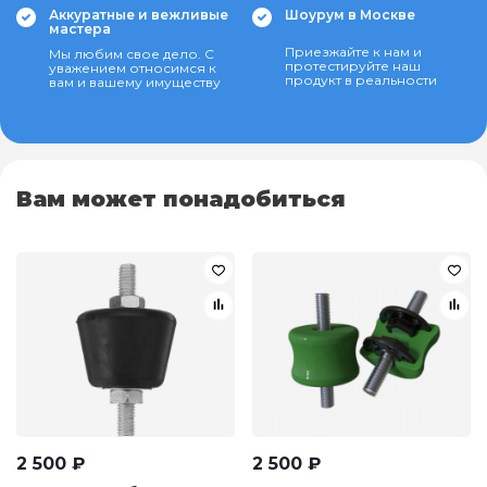
Аккуратные и вежливые
Шоурум в Москве
мастера
Приезжайте к нам и
Мы любим свое дело. С
протестируйте наш
уважением относимся к
продукт в реальности
вам и вашему имуществу
Вам может понадобиться
2 500
₽
2 500
₽