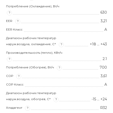
Потребление (Охлаждение), Вт/ч
630
?
3,21
EER
?
A
EER Класс
Диапазон рабочих температур
+18 … +43
наруж.воздуха, охлаждение, С°
?
Производительность (тепло), КВт/ч
2.1
?
700
Потребление (Обогрев), Вт/ч
?
3,61
COP
?
A
COP Класс
Диапазон рабочих температур
-15 … +24
наруж.воздуха, обогрев, С°
?
R32
Хладагент
?