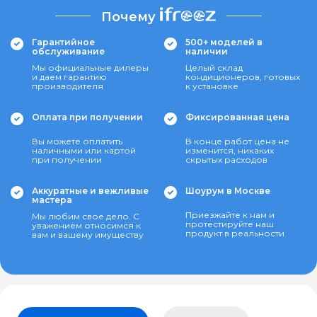
Почему
Гарантийное
500+ моделей в
обслуживание
наличии
Мы официальные дилеры
Целый склад
и даем гарантию
кондиционеров, готовых
производителя
к установке
Оплата при получении
Фиксированная цена
Вы можете оплатить
В конце работ цена не
наличными или картой
изменится, никаких
при получении
скрытых расходов
Аккуратные и вежливые
Шоурум в Москве
мастера
Приезжайте к нам и
Мы любим свое дело. С
протестируйте наш
уважением относимся к
продукт в реальности
вам и вашему имуществу