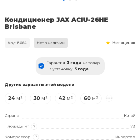
Кондиционер JAX ACIU-26HE
Brisbane
Код: 8664
Нет в наличии
Нет оценок
Гарантия
3 года
на товар
На установку
3 года
Другие варианты этой модели
24
м²
30
м²
42
м²
60
м²
Страна
Китай
Площадь, м²
?
78
Компрессор
?
Инвертор