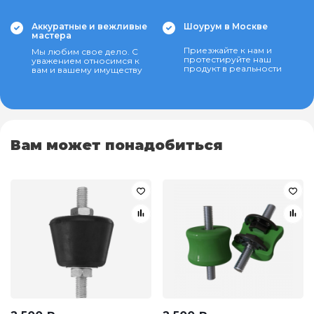
Аккуратные и вежливые
Шоурум в Москве
мастера
Приезжайте к нам и
Мы любим свое дело. С
протестируйте наш
уважением относимся к
продукт в реальности
вам и вашему имуществу
Вам может понадобиться