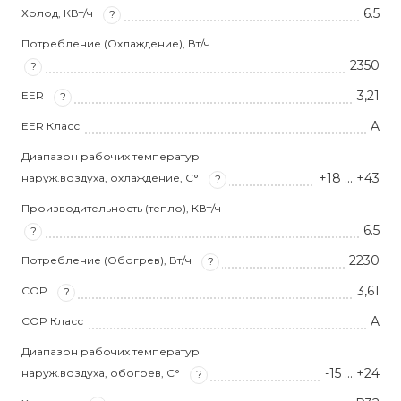
6.5
Холод, КВт/ч
?
Потребление (Охлаждение), Вт/ч
2350
?
3,21
EER
?
A
EER Класс
Диапазон рабочих температур
+18 … +43
наруж.воздуха, охлаждение, С°
?
Производительность (тепло), КВт/ч
6.5
?
2230
Потребление (Обогрев), Вт/ч
?
3,61
COP
?
A
COP Класс
Диапазон рабочих температур
-15 … +24
наруж.воздуха, обогрев, С°
?