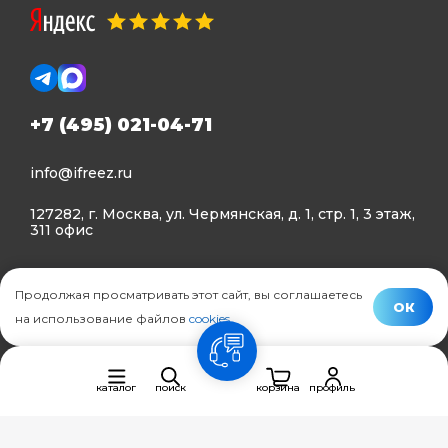
+7 (495) 021-04-71
info@ifreez.ru
127282, г. Москва, ул. Чермянская, д. 1, стр. 1, 3 этаж,
311 офис
Политика конфиденциальности
Продолжая просматривать этот сайт, вы соглашаетесь
Политика использования Cookies
ОК
на использование файлов
cookies
.
© Ifreez - продажа и установка климатической техники,
связь
2015–2026 г.
каталог
поиск
корзина
профиль