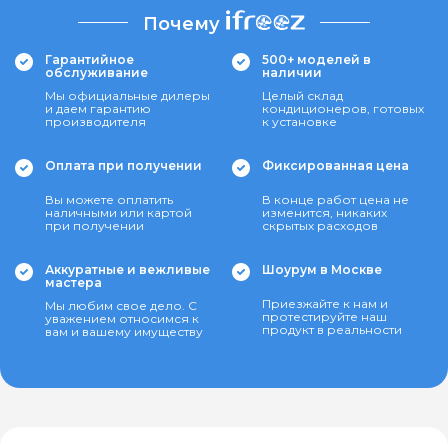
Почему
Гарантийное
500+ моделей в
обслуживание
наличии
Мы официальные дилеры
Целый склад
и даем гарантию
кондиционеров, готовых
производителя
к установке
Оплата при получении
Фиксированная цена
Вы можете оплатить
В конце работ цена не
наличными или картой
изменится, никаких
при получении
скрытых расходов
Аккуратные и вежливые
Шоурум в Москве
мастера
Приезжайте к нам и
Мы любим свое дело. С
протестируйте наш
уважением относимся к
продукт в реальности
вам и вашему имуществу