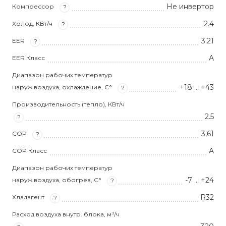
Не инвертор
Компрессор
?
2.4
Холод, КВт/ч
?
3.21
EER
?
A
EER Класс
Диапазон рабочих температур
+18 ... +43
наруж.воздуха, охлаждение, С°
?
Производительность (тепло), КВт/ч
2.5
?
3,61
COP
?
A
COP Класс
Диапазон рабочих температур
-7 ... +24
наруж.воздуха, обогрев, С°
?
R32
Хладагент
?
Расход воздуха внутр. блока, м³/ч