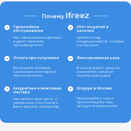
Почему
Гарантийное
500+ моделей в
обслуживание
наличии
Мы официальные дилеры
Целый склад
и даем гарантию
кондиционеров, готовых
производителя
к установке
Оплата при получении
Фиксированная цена
Вы можете оплатить
В конце работ цена не
наличными или картой
изменится, никаких
при получении
скрытых расходов
Аккуратные и вежливые
Шоурум в Москве
мастера
Приезжайте к нам и
Мы любим свое дело. С
протестируйте наш
уважением относимся к
продукт в реальности
вам и вашему имуществу