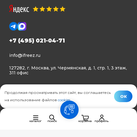
+7 (495) 021-04-71
info@ifreez.ru
127282, г. Москва, ул. Чермянская, д. 1, стр. 1, 3 этаж,
311 офис
Политика конфиденциальности
Продолжая просматривать этот сайт, вы соглашаетесь
Политика использования Cookies
ОК
на использование файлов
cookies
.
© Ifreez - продажа и установка климатической техники,
связь
2015–2026 г.
каталог
поиск
корзина
профиль