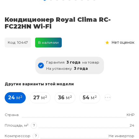
Кондиционер Royal Clima RC-
FC22HN Wi-Fi
Код: 10447
В наличии
Нет оценок
Гарантия
3 года
на товар
На установку
3 года
Другие варианты этой модели
24
м²
27
м²
36
м²
54
м²
Страна
КНР
Площадь, м²
?
24
Компрессор
?
Не инвертор