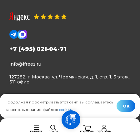
+7 (495) 021-04-71
info@ifreez.ru
127282, г. Москва, ул. Чермянская, д. 1, стр. 1, 3 этаж,
311 офис
Политика конфиденциальности
Продолжая просматривать этот сайт, вы соглашаетесь
Политика использования Cookies
ОК
на использование файлов
cookies
.
© Ifreez - продажа и установка климатической техники,
связь
2015–2026 г.
каталог
поиск
корзина
профиль