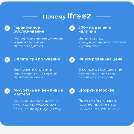
Почему
Гарантийное
500+ моделей в
обслуживание
наличии
Мы официальные дилеры
Целый склад
и даем гарантию
кондиционеров, готовых
производителя
к установке
Оплата при получении
Фиксированная цена
Вы можете оплатить
В конце работ цена не
наличными или картой
изменится, никаких
при получении
скрытых расходов
Аккуратные и вежливые
Шоурум в Москве
мастера
Приезжайте к нам и
Мы любим свое дело. С
протестируйте наш
уважением относимся к
продукт в реальности
вам и вашему имуществу