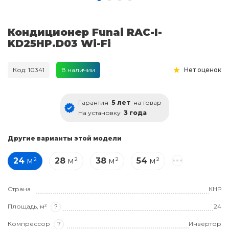
Кондиционер Funai RAC-I-
KD25HP.D03 Wi-Fi
Код: 10341
В наличии
Нет оценок
Гарантия
5 лет
на товар
На установку
3 года
Другие варианты этой модели
24
м²
28
м²
38
м²
54
м²
Страна
КНР
Площадь, м²
?
24
Компрессор
?
Инвертор