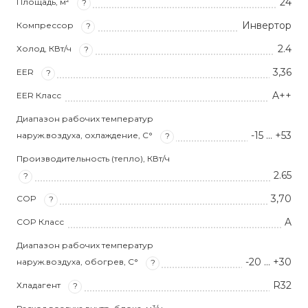
24
Площадь, м²
?
Инвертор
Компрессор
?
2.4
Холод, КВт/ч
?
3,36
EER
?
A++
EER Класс
Диапазон рабочих температур
-15 ... +53
наруж.воздуха, охлаждение, С°
?
Производительность (тепло), КВт/ч
2.65
?
3,70
COP
?
A
COP Класс
Диапазон рабочих температур
-20 ... +30
наруж.воздуха, обогрев, С°
?
R32
Хладагент
?