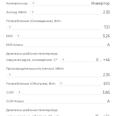
Инвертор
Компрессор
?
2.35
Холод, КВт/ч
?
Потребление (Охлаждение), Вт/ч
721
?
3,26
EER
?
A
EER Класс
Диапазон рабочих температур
0 … +46
наруж.воздуха, охлаждение, С°
?
Производительность (тепло), КВт/ч
2.35
?
610
Потребление (Обогрев), Вт/ч
?
3,85
COP
?
A
COP Класс
Диапазон рабочих температур