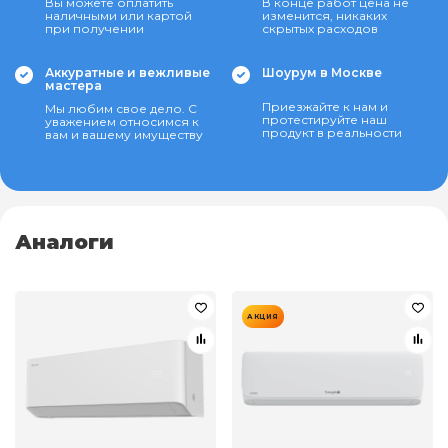
Вы можете оплатить
В конце работ цена не
наличными или картой
изменится, никаких
при получении
скрытых расходов
Аккуратные и вежливые
Шоурум в Москве
мастера
Приезжайте к нам и
Мы любим свое дело. С
протестируйте наш
уважением относимся к
продукт в реальности
вам и вашему имуществу
Аналоги
АКЦИЯ