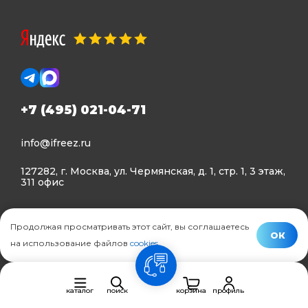
+7 (495) 021-04-71
info@ifreez.ru
127282, г. Москва, ул. Чермянская, д. 1, стр. 1, 3 этаж,
311 офис
Политика конфиденциальности
Продолжая просматривать этот сайт, вы соглашаетесь
Политика использования Cookies
ОК
на использование файлов
cookies
.
© Ifreez - продажа и установка климатической техники,
связь
2015–2026 г.
каталог
поиск
корзина
профиль