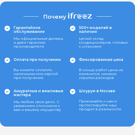
Почему
Гарантийное
500+ моделей в
обслуживание
наличии
Мы официальные дилеры
Целый склад
и даем гарантию
кондиционеров, готовых
производителя
к установке
Оплата при получении
Фиксированная цена
Вы можете оплатить
В конце работ цена не
наличными или картой
изменится, никаких
при получении
скрытых расходов
Аккуратные и вежливые
Шоурум в Москве
мастера
Приезжайте к нам и
Мы любим свое дело. С
протестируйте наш
уважением относимся к
продукт в реальности
вам и вашему имуществу