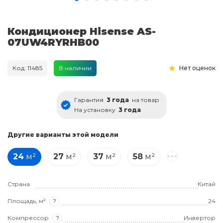
Кондиционер Hisense AS-
07UW4RYRHB00
Код: 11485
В наличии
Нет оценок
Гарантия
3 года
на товар
На установку
3 года
Другие варианты этой модели
24
м²
27
м²
37
м²
58
м²
Страна
Китай
Площадь, м²
?
24
Компрессор
?
Инвертор