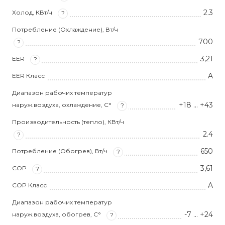
2.3
Холод, КВт/ч
?
Потребление (Охлаждение), Вт/ч
700
?
3,21
EER
?
A
EER Класс
Диапазон рабочих температур
+18 … +43
наруж.воздуха, охлаждение, С°
?
Производительность (тепло), КВт/ч
2.4
?
650
Потребление (Обогрев), Вт/ч
?
3,61
COP
?
A
COP Класс
Диапазон рабочих температур
-7 … +24
наруж.воздуха, обогрев, С°
?