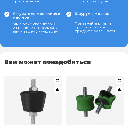
при получении
скрытых расходов
Аккуратные и вежливые
Шоурум в Москве
мастера
Приезжайте к нам и
Мы любим свое дело. С
протестируйте наш
уважением относимся к
продукт в реальности
вам и вашему имуществу
Вам может понадобиться