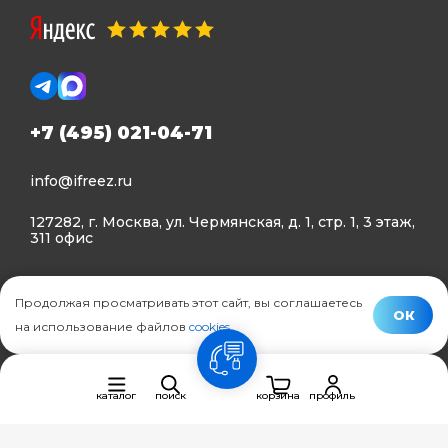
+7 (495) 021-04-71
info@ifreez.ru
127282, г. Москва, ул. Чермянская, д. 1, стр. 1, 3 этаж,
311 офис
Политика конфиденциальности
Продолжая просматривать этот сайт, вы соглашаетесь
Политика использования Cookies
ОК
на использование файлов
cookies
.
© Ifreez - продажа и установка климатической техники,
связь
2015–2026 г.
каталог
поиск
корзина
профиль