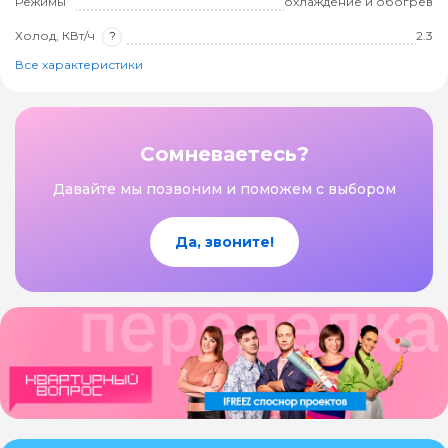
Режимы
охлаждение и обогрев
Холод, КВт/ч
?
2.3
Все характеристики
Сомневаетесь?
Давайте мы позвоним и поможем с выбором
Да, звоните!