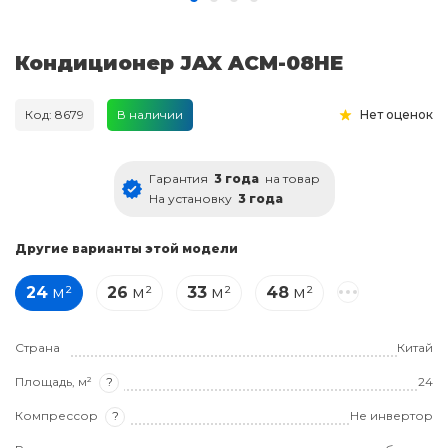
Кондиционер JAX ACM-08HE
Код: 8679
В наличии
Нет оценок
Гарантия
3 года
на товар
На установку
3 года
Другие варианты этой модели
24
м²
26
м²
33
м²
48
м²
Страна
Китай
Площадь, м²
?
24
Компрессор
?
Не инвертор