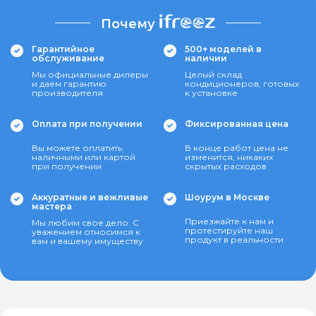
Почему
Гарантийное
500+ моделей в
обслуживание
наличии
Мы официальные дилеры
Целый склад
и даем гарантию
кондиционеров, готовых
производителя
к установке
Оплата при получении
Фиксированная цена
Вы можете оплатить
В конце работ цена не
наличными или картой
изменится, никаких
при получении
скрытых расходов
Аккуратные и вежливые
Шоурум в Москве
мастера
Приезжайте к нам и
Мы любим свое дело. С
протестируйте наш
уважением относимся к
продукт в реальности
вам и вашему имуществу