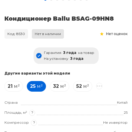
Кондиционер Ballu BSAG-09HN8
Код: 8530
Нет в наличии
Нет оценок
Гарантия
3 года
на товар
На установку
3 года
Другие варианты этой модели
21
м²
25
м²
32
м²
52
м²
Страна
Китай
Площадь, м²
?
25
Компрессор
?
Не инвертор