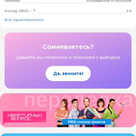
Режимы
охлаждение и обогрев
Холод, КВт/ч
?
2.6
Все характеристики
Сомневаетесь?
Давайте мы позвоним и поможем с выбором
Да, звоните!