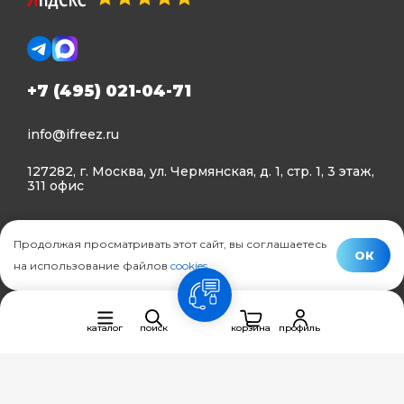
+7 (495) 021-04-71
info@ifreez.ru
127282, г. Москва, ул. Чермянская, д. 1, стр. 1, 3 этаж,
311 офис
Политика конфиденциальности
Продолжая просматривать этот сайт, вы соглашаетесь
Политика использования Cookies
ОК
на использование файлов
cookies
.
© Ifreez - продажа и установка климатической техники,
связь
2015–2026 г.
каталог
поиск
корзина
профиль