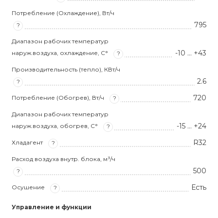
Потребление (Охлаждение), Вт/ч
795
?
Диапазон рабочих температур
-10 … +43
наруж.воздуха, охлаждение, С°
?
Производительность (тепло), КВт/ч
2.6
?
720
Потребление (Обогрев), Вт/ч
?
Диапазон рабочих температур
-15 … +24
наруж.воздуха, обогрев, С°
?
R32
Хладагент
?
Расход воздуха внутр. блока, м³/ч
500
?
Есть
Осушение
?
Управление и функции