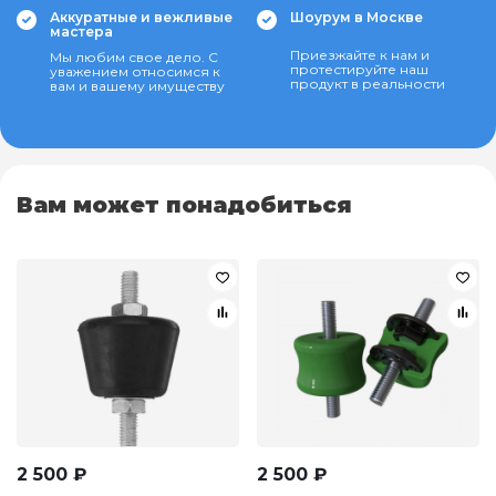
Аккуратные и вежливые
Шоурум в Москве
мастера
Приезжайте к нам и
Мы любим свое дело. С
протестируйте наш
уважением относимся к
продукт в реальности
вам и вашему имуществу
Вам может понадобиться
2 500
₽
2 500
₽