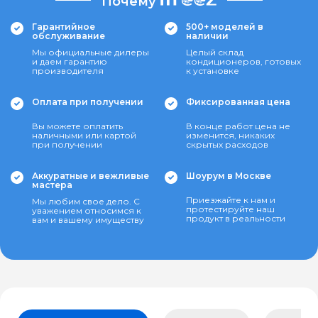
Почему
Гарантийное
500+ моделей в
обслуживание
наличии
Мы официальные дилеры
Целый склад
и даем гарантию
кондиционеров, готовых
производителя
к установке
Оплата при получении
Фиксированная цена
Вы можете оплатить
В конце работ цена не
наличными или картой
изменится, никаких
при получении
скрытых расходов
Аккуратные и вежливые
Шоурум в Москве
мастера
Приезжайте к нам и
Мы любим свое дело. С
протестируйте наш
уважением относимся к
продукт в реальности
вам и вашему имуществу