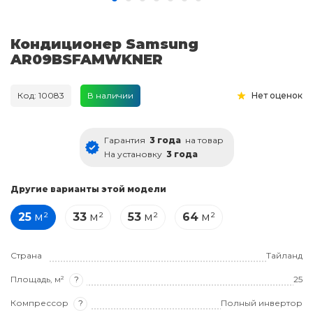
Кондиционер Samsung
AR09BSFAMWKNER
Код: 10083
В наличии
Нет оценок
Гарантия
3 года
на товар
На установку
3 года
Другие варианты этой модели
25
м²
33
м²
53
м²
64
м²
Страна
Тайланд
Площадь, м²
?
25
Компрессор
?
Полный инвертор