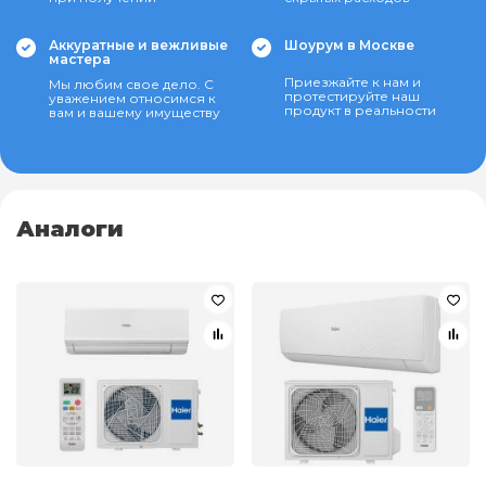
Аккуратные и вежливые
Шоурум в Москве
мастера
Приезжайте к нам и
Мы любим свое дело. С
протестируйте наш
уважением относимся к
продукт в реальности
вам и вашему имуществу
Аналоги