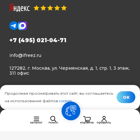
+7 (495) 021-04-71
info@ifreez.ru
127282, г. Москва, ул. Чермянская, д. 1, стр. 1, 3 этаж,
311 офис
Политика конфиденциальности
Продолжая просматривать этот сайт, вы соглашаетесь
Политика использования Cookies
ОК
на использование файлов
cookies
.
© Ifreez - продажа и установка климатической техники,
связь
2015–2026 г.
каталог
поиск
корзина
профиль