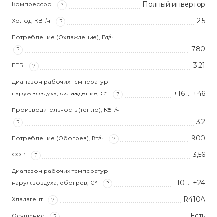
Полный инвертор
Компрессор
?
2.5
Холод, КВт/ч
?
Потребление (Охлаждение), Вт/ч
780
?
3,21
EER
?
Диапазон рабочих температур
+16 … +46
наруж.воздуха, охлаждение, С°
?
Производительность (тепло), КВт/ч
3.2
?
900
Потребление (Обогрев), Вт/ч
?
3,56
COP
?
Диапазон рабочих температур
-10 … +24
наруж.воздуха, обогрев, С°
?
R410A
Хладагент
?
Есть
Осушение
?