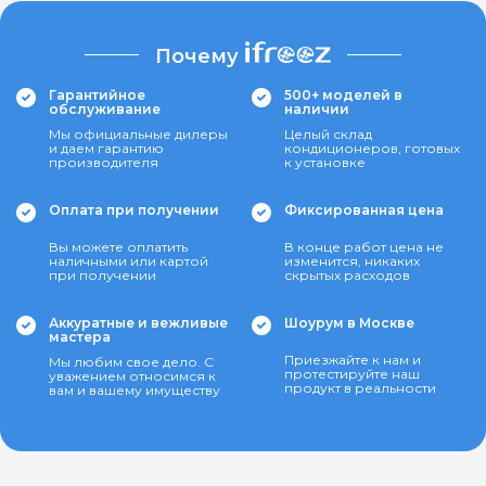
Почему
Гарантийное
500+ моделей в
обслуживание
наличии
Мы официальные дилеры
Целый склад
и даем гарантию
кондиционеров, готовых
производителя
к установке
Оплата при получении
Фиксированная цена
Вы можете оплатить
В конце работ цена не
наличными или картой
изменится, никаких
при получении
скрытых расходов
Аккуратные и вежливые
Шоурум в Москве
мастера
Приезжайте к нам и
Мы любим свое дело. С
протестируйте наш
уважением относимся к
продукт в реальности
вам и вашему имуществу