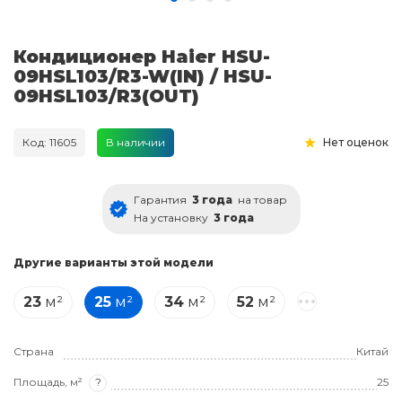
Кондиционер Haier HSU-
09HSL103/R3-W(IN) / HSU-
09HSL103/R3(OUT)
Код: 11605
В наличии
Нет оценок
Гарантия
3 года
на товар
На установку
3 года
Другие варианты этой модели
23
м²
25
м²
34
м²
52
м²
Страна
Китай
Площадь, м²
?
25