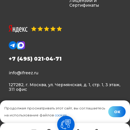
Лицензии и
Сертификаты
+7 (495) 021-04-71
info@ifreez.ru
127282, г. Москва, ул. Чермянская, д. 1, стр. 1, 3 этаж,
311 офис
Политика конфиденциальности
Продолжая просматривать этот сайт, вы соглашаетесь
Политика использования Cookies
ОК
на использование файлов
cookies
.
© Ifreez - продажа и установка климатической техники,
связь
2015–2026 г.