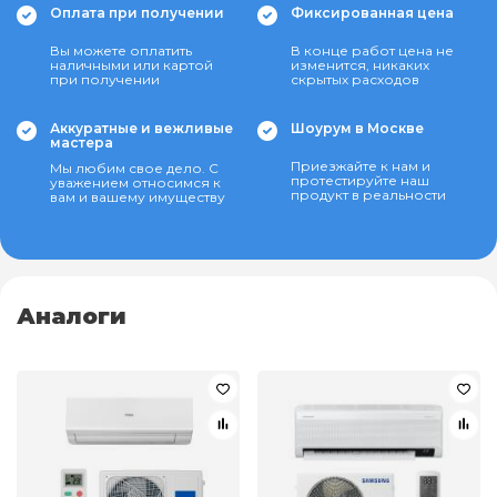
Оплата при получении
Фиксированная цена
Вы можете оплатить
В конце работ цена не
наличными или картой
изменится, никаких
при получении
скрытых расходов
Аккуратные и вежливые
Шоурум в Москве
мастера
Приезжайте к нам и
Мы любим свое дело. С
протестируйте наш
уважением относимся к
продукт в реальности
вам и вашему имуществу
Аналоги