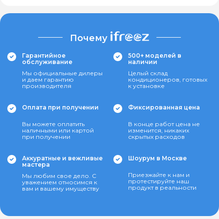
Почему
Гарантийное
500+ моделей в
обслуживание
наличии
Мы официальные дилеры
Целый склад
и даем гарантию
кондиционеров, готовых
производителя
к установке
Оплата при получении
Фиксированная цена
Вы можете оплатить
В конце работ цена не
наличными или картой
изменится, никаких
при получении
скрытых расходов
Аккуратные и вежливые
Шоурум в Москве
мастера
Приезжайте к нам и
Мы любим свое дело. С
протестируйте наш
уважением относимся к
продукт в реальности
вам и вашему имуществу