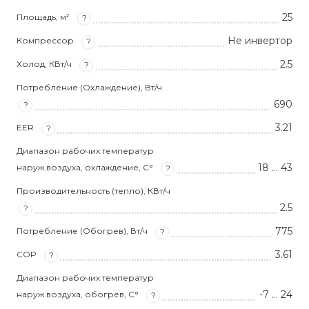
25
Площадь, м²
?
Не инвертор
Компрессор
?
2.5
Холод, КВт/ч
?
Потребление (Охлаждение), Вт/ч
690
?
3.21
EER
?
Диапазон рабочих температур
18 … 43
наруж.воздуха, охлаждение, С°
?
Производительность (тепло), КВт/ч
2.5
?
775
Потребление (Обогрев), Вт/ч
?
3.61
COP
?
Диапазон рабочих температур
-7 … 24
наруж.воздуха, обогрев, С°
?