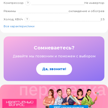
Компрессор
?
Не инвертор
Режимы
охлаждение и обогрев
Холод, КВт/ч
?
2.5
Все характеристики
Сомневаетесь?
Давайте мы позвоним и поможем с выбором
Да, звоните!