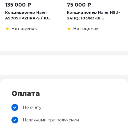
135 000
₽
75 000
₽
Кондиционер Haier
Кондиционер Haier HSU-
AS70SHP2HRA-S / 1U...
24HQJ103/R3-B(...
Нет оценок
Нет оценок
Оплата
По счету
Наличными при получении