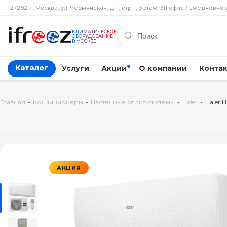
127282, г. Москва, ул. Чермянская, д. 1, стр. 1, 3 этаж, 311 офис / Ежедневно 
КЛИМАТИЧЕСКОЕ
ОБОРУДОВАНИЕ
В МОСКВЕ
Каталог
Услуги
Акции
О компании
Конта
Главная
-
Кондиционеры
-
Настенные сплит-системы
-
Haier
-
Haier 
АКЦИЯ