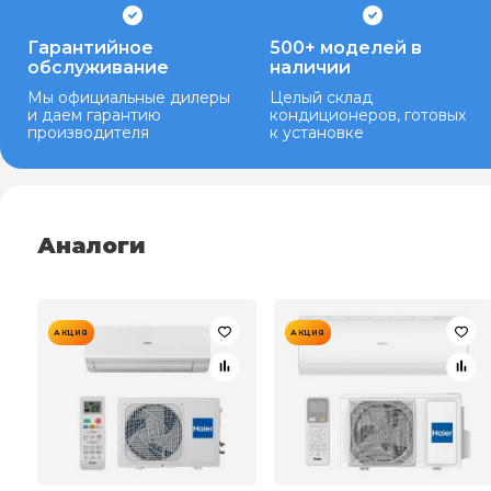
Гарантийное
500+ моделей в
обслуживание
наличии
Мы официальные дилеры
Целый склад
и даем гарантию
кондиционеров, готовых
производителя
к установке
Аналоги
АКЦИЯ
АКЦИЯ