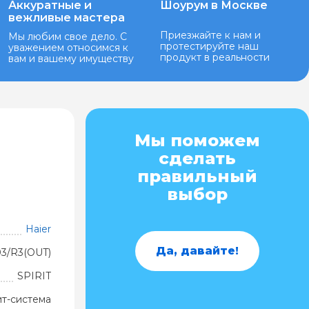
Аккуратные и
Шоурум в Москве
вежливые мастера
Приезжайте к нам и
Мы любим свое дело. С
протестируйте наш
уважением относимся к
продукт в реальности
вам и вашему имуществу
Мы поможем
сделать
правильный
выбор
Haier
Да, давайте!
3/R3(OUT)
SPIRIT
ит-система