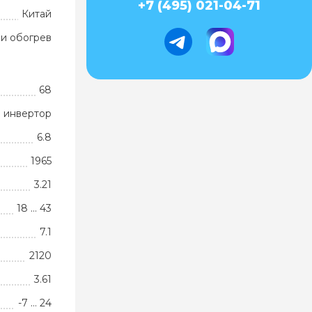
+7 (495) 021-04-71
Китай
и обогрев
68
 инвертор
6.8
1965
3.21
18 … 43
7.1
2120
3.61
-7 … 24