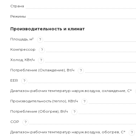
Страна
Режимы
Производительность и климат
Площадь, м²
?
Компрессор
?
Холод, КВт/ч
?
Потребление (Охлаждение), Вт/ч
?
EER
?
Диапазон рабочих температур наруж.воздуха, охлаждение, С°
Производительность (тепло), КВт/ч
?
Потребление (Обогрев), Вт/ч
?
COP
?
Диапазон рабочих температур наруж.воздуха, обогрев, С°
?