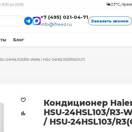
🌤️
23°C, пре
с 9:00 до 20:00
+7 (495) 021-04-71
Заказать звонок
info@ifreez.ru
кты
Блог
HSU-24HSL103/R3-W(IN) / HSU-24HSL103/R3(OUT)
Кондиционер Haie
HSU-24HSL103/R3-W
/ HSU-24HSL103/R3(