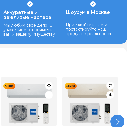
Аккуратные и
Шоурум в Москве
вежливые мастера
Приезжайте к нам и
Мы любим свое дело. С
протестируйте наш
уважением относимся к
продукт в реальности
вам и вашему имуществу
АКЦИЯ
АКЦИЯ