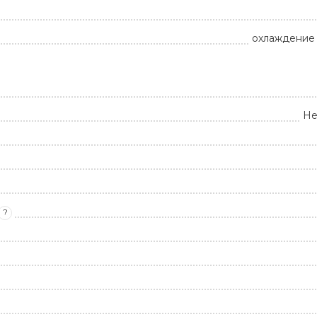
охлаждение 
Не
?