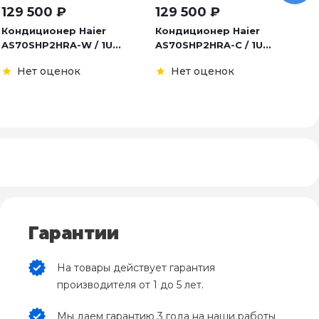
129 500
₽
129 500
₽
8
Кондиционер Haier
Кондиционер Haier
К
AS70SHP2HRA-W / 1U...
AS70SHP2HRA-C / 1U...
2
Нет оценок
Нет оценок
Гарантии
На товары действует гарантия
производителя от 1 до 5 лет.
Мы даем гарантию 3 года на наши работы