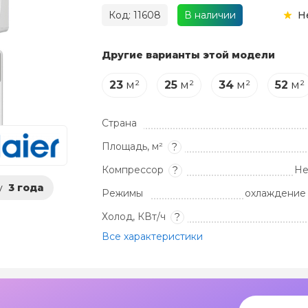
Код: 11608
В наличии
Н
Другие варианты этой модели
23
м²
25
м²
34
м²
52
м²
Страна
Площадь, м²
?
Компрессор
Не
?
у
3 года
Режимы
охлаждение 
Холод, КВт/ч
?
Все характеристики