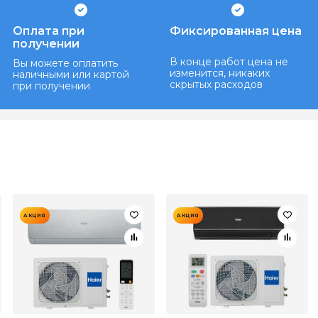
Оплата при
Фиксированная цена
получении
В конце работ цена не
Вы можете оплатить
изменится, никаких
наличными или картой
скрытых расходов
при получении
АКЦИЯ
АКЦИЯ