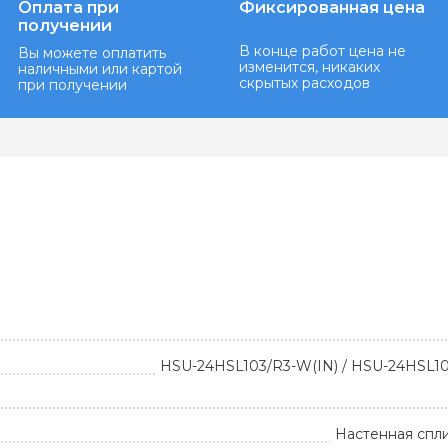
Оплата при
Фиксированная цена
получении
В конце работ цена не
Вы можете оплатить
изменится, никаких
наличными или картой
скрытых расходов
при получении
HSU-24HSL103/R3-W(IN) / HSU-24HSL10
Настенная спл