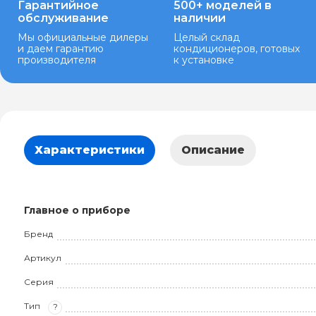
Гарантийное
500+ моделей в
обслуживание
наличии
Мы официальные дилеры
Целый склад
и даем гарантию
кондиционеров, готовых
производителя
к установке
Характеристики
Описание
Главное о приборе
Бренд
Артикул
Серия
Тип
?