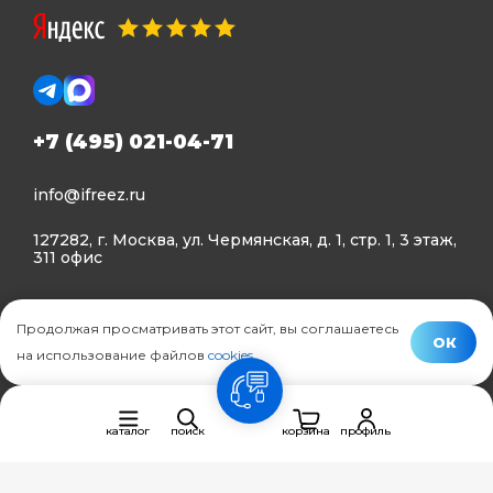
+7 (495) 021-04-71
info@ifreez.ru
127282, г. Москва, ул. Чермянская, д. 1, стр. 1, 3 этаж,
311 офис
Политика конфиденциальности
Продолжая просматривать этот сайт, вы соглашаетесь
Политика использования Cookies
ОК
на использование файлов
cookies
.
© Ifreez - продажа и установка климатической техники,
связь
2015–2026 г.
каталог
поиск
корзина
профиль