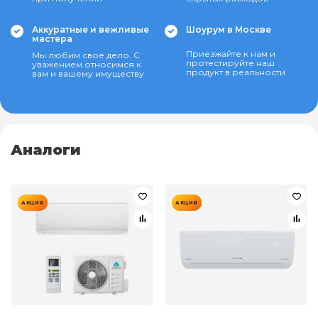
Аккуратные и вежливые
Шоурум в Москве
мастера
Приезжайте к нам и
Мы любим свое дело. С
протестируйте наш
уважением относимся к
продукт в реальности
вам и вашему имуществу
Аналоги
АКЦИЯ
АКЦИЯ