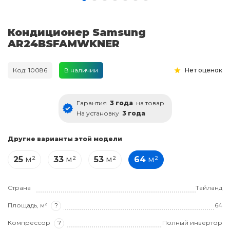
Кондиционер Samsung
AR24BSFAMWKNER
Код: 10086
В наличии
Нет оценок
Гарантия
3 года
на товар
На установку
3 года
Другие варианты этой модели
25
м²
33
м²
53
м²
64
м²
Страна
Тайланд
Площадь, м²
?
64
Компрессор
?
Полный инвертор