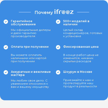
Почему
Гарантийное
500+ моделей в
обслуживание
наличии
Мы официальные дилеры
Целый склад
и даем гарантию
кондиционеров, готовых
производителя
к установке
Оплата при получении
Фиксированная цена
Вы можете оплатить
В конце работ цена не
наличными или картой
изменится, никаких
при получении
скрытых расходов
Аккуратные и вежливые
Шоурум в Москве
мастера
Приезжайте к нам и
Мы любим свое дело. С
протестируйте наш
уважением относимся к
продукт в реальности
вам и вашему имуществу