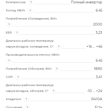
Полный инвертор
Компрессор
?
6.45
Холод, КВт/ч
?
Потребление (Охлаждение), Вт/ч
2000
?
3,23
EER
?
Диапазон рабочих температур
+16 … +46
наруж.воздуха, охлаждение, С°
?
Производительность (тепло), КВт/ч
6.45
?
1890
Потребление (Обогрев), Вт/ч
?
3,41
COP
?
Диапазон рабочих температур
-10 … +24
наруж.воздуха, обогрев, С°
?
R410A
Хладагент
?
Есть
Осушение
?