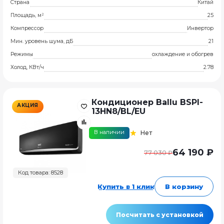
Страна
Китай
Площадь, м²
25
Компрессор
Инвертор
Мин. уровень шума, дБ
21
Режимы
охлаждение и обогрев
Холод, КВт/ч
2.78
Кондиционер Ballu BSPI-
АКЦИЯ
13HN8/BL/EU
В наличии
Нет
64 190 ₽
77 030 ₽
Код товара: 8528
Купить в 1 клик
В корзину
Посчитать с установкой