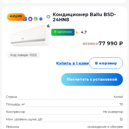
Кондиционер Ballu BSD-
АКЦИЯ
24HN8
В наличии
4,7
77 990 ₽
93 590 ₽
Код товара: 11202
Купить в 1 клик
В корзину
Посчитать с установкой
Страна
Китай
Площадь, м²
70
Компрессор
Не инвертор
Мин. уровень шума, дБ
32
Режимы
охлаждение и обогрев