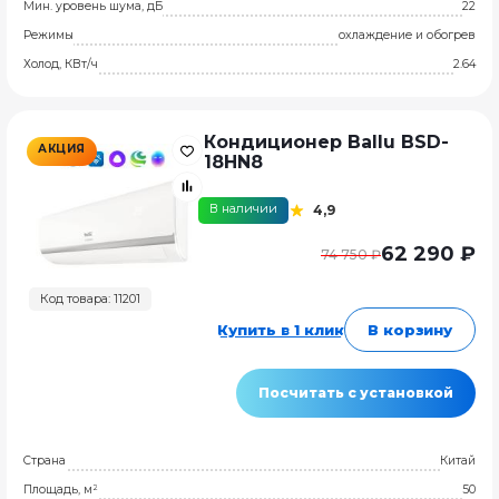
Мин. уровень шума, дБ
22
Режимы
охлаждение и обогрев
Холод, КВт/ч
2.64
Кондиционер Ballu BSD-
АКЦИЯ
18HN8
В наличии
4,9
62 290 ₽
74 750 ₽
Код товара: 11201
Купить в 1 клик
В корзину
Посчитать с установкой
Страна
Китай
Площадь, м²
50