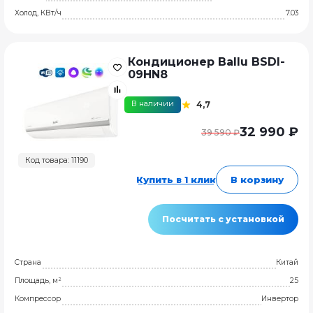
Холод, КВт/ч
7.03
Кондиционер Ballu BSDI-
09HN8
В наличии
4,7
32 990 ₽
39 590 ₽
Код товара: 11190
Купить в 1 клик
В корзину
Посчитать с установкой
Страна
Китай
Площадь, м²
25
Компрессор
Инвертор