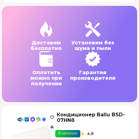
Доставим
Установим без
бесплатно
шума и пыли
Оплатить
Гарантия
можно при
производителя
получении
Кондиционер Ballu BSD-
07HN8
В наличии
4,9