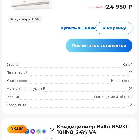
24 950 ₽
29 940 ₽
Код товара: 11198
Купить в 1 клик
В корзину
Посчитать с установкой
Страна
Китай
Площадь, м²
20
Компрессор
Не инвертор
Мин. уровень шума, дБ
23
Режимы
охлаждение и обогрев
Холод, КВт/ч
2,34
Кондиционер Ballu BSPKI-
АКЦИЯ
10HN8_24Y/ V4