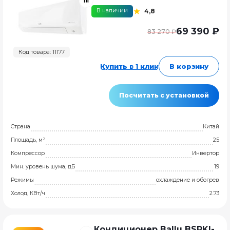
В наличии
4,8
69 390 ₽
83 270 ₽
Код товара: 11177
Купить в 1 клик
В корзину
Посчитать с установкой
Страна
Китай
Площадь, м²
25
Компрессор
Инвертор
Мин. уровень шума, дБ
19
Режимы
охлаждение и обогрев
Холод, КВт/ч
2.73
Кондиционер Ballu BSPKI-