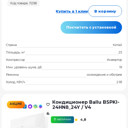
Код товара: 11258
Купить в 1 клик
В корзину
Посчитать с установкой
Страна
Китай
Площадь, м²
25
Компрессор
Инвертор
Мин. уровень шума, дБ
19
Режимы
охлаждение и обогрев
Холод, КВт/ч
2.93
Кондиционер Ballu BSPKI-
АКЦИЯ
24HN8_24Y / V4
В наличии
4,8