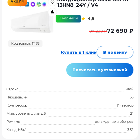
АКЦИЯ
13HN8_24Y / V4
В наличии
4,9
72 690 ₽
87 230 ₽
Код товара: 11178
Купить в 1 клик
В корзину
Посчитать с установкой
Страна
Китай
Площадь, м²
35
Компрессор
Инвертор
Мин. уровень шума, дБ
21
Режимы
охлаждение и обогрев
Холод, КВт/ч
3.52