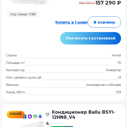
157 290 ₽
188 750 ₽
Код товара: 11180
Купить в 1 клик
В корзину
Посчитать с установкой
Страна
Китай
Площадь, м²
70
Компрессор
Инвертор
Мин. уровень шума, дБ
23
Режимы
охлаждение и обогрев
Холод, КВт/ч
7.03
Кондиционер Ballu BSYI-
АКЦИЯ
12HN8_V4