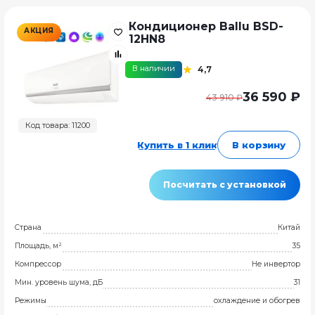
Кондиционер Ballu BSD-
АКЦИЯ
12HN8
В наличии
4,7
36 590 ₽
43 910 ₽
Код товара: 11200
Купить в 1 клик
В корзину
Посчитать с установкой
Страна
Китай
Площадь, м²
35
Компрессор
Не инвертор
Мин. уровень шума, дБ
31
Режимы
охлаждение и обогрев