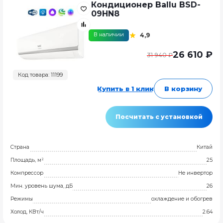
Кондиционер Ballu BSD-
09HN8
В наличии
4,9
26 610 ₽
31 940 ₽
Код товара: 11199
Купить в 1 клик
В корзину
Посчитать с установкой
Страна
Китай
Площадь, м²
25
Компрессор
Не инвертор
Мин. уровень шума, дБ
26
Режимы
охлаждение и обогрев
Холод, КВт/ч
2.64