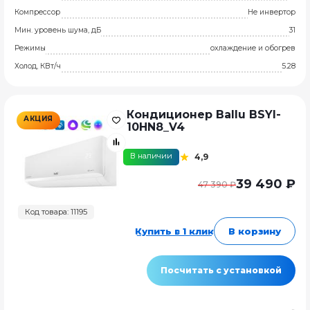
Компрессор
Не инвертор
Мин. уровень шума, дБ
31
Режимы
охлаждение и обогрев
Холод, КВт/ч
5.28
Кондиционер Ballu BSYI-
АКЦИЯ
10HN8_V4
В наличии
4,9
39 490 ₽
47 390 ₽
Код товара: 11195
Купить в 1 клик
В корзину
Посчитать с установкой