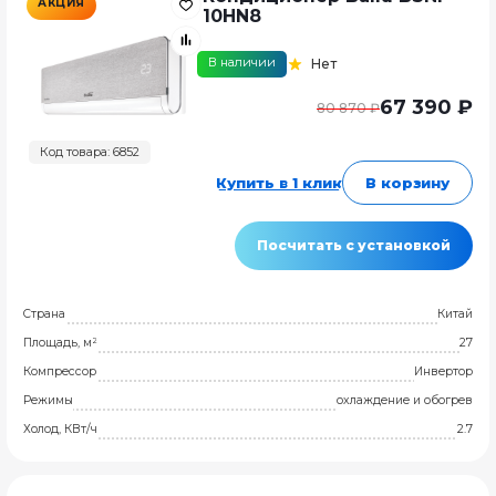
АКЦИЯ
10HN8
В наличии
Нет
67 390 ₽
80 870 ₽
Код товара: 6852
Купить в 1 клик
В корзину
Посчитать с установкой
Страна
Китай
Площадь, м²
27
Компрессор
Инвертор
Режимы
охлаждение и обогрев
Холод, КВт/ч
2.7