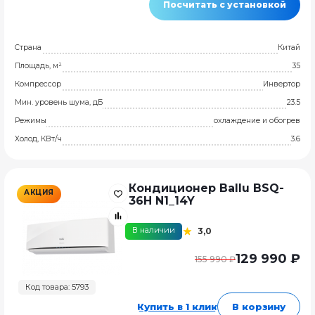
Посчитать с установкой
Страна
Китай
Площадь, м²
35
Компрессор
Инвертор
Мин. уровень шума, дБ
23.5
Режимы
охлаждение и обогрев
Холод, КВт/ч
3.6
Кондиционер Ballu BSQ-
АКЦИЯ
36H N1_14Y
В наличии
3,0
129 990 ₽
155 990 ₽
Код товара: 5793
Купить в 1 клик
В корзину