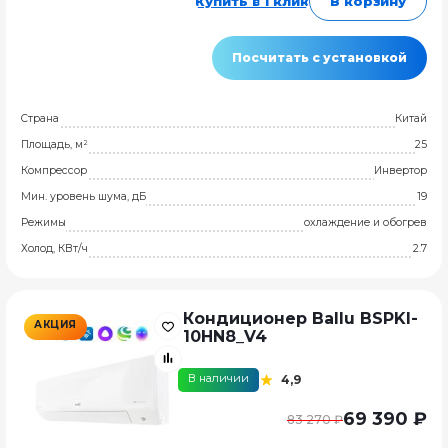
Купить в 1 клик
В корзину
Посчитать с установкой
Страна
Китай
Площадь, м²
25
Компрессор
Инвертор
Мин. уровень шума, дБ
19
Режимы
охлаждение и обогрев
Холод, КВт/ч
2.7
Кондиционер Ballu BSPKI-
АКЦИЯ
10HN8_V4
В наличии
4,9
69 390 ₽
83 270 ₽