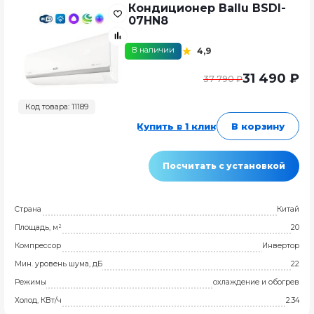
Кондиционер Ballu BSDI-
07HN8
В наличии
4,9
31 490 ₽
37 790 ₽
Код товара: 11189
Купить в 1 клик
В корзину
Посчитать с установкой
Страна
Китай
Площадь, м²
20
Компрессор
Инвертор
Мин. уровень шума, дБ
22
Режимы
охлаждение и обогрев
Холод, КВт/ч
2.34