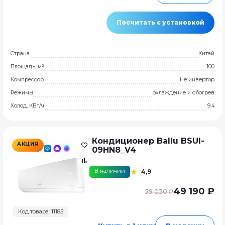
Посчитать с установкой
Страна
Китай
Площадь, м²
100
Компрессор
Не инвертор
Режимы
охлаждение и обогрев
Холод, КВт/ч
9.4
Кондиционер Ballu BSUI-
АКЦИЯ
09HN8_V4
В наличии
4,9
49 190 ₽
59 030 ₽
Код товара: 11185