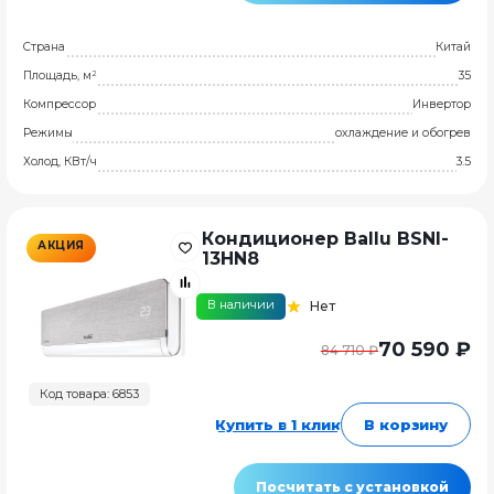
Страна
Китай
Площадь, м²
35
Компрессор
Инвертор
Режимы
охлаждение и обогрев
Холод, КВт/ч
3.5
Кондиционер Ballu BSNI-
АКЦИЯ
13HN8
В наличии
Нет
70 590 ₽
84 710 ₽
Код товара: 6853
Купить в 1 клик
В корзину
Посчитать с установкой