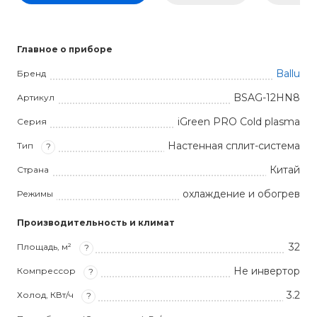
Главное о приборе
Ballu
Бренд
BSAG-12HN8
Артикул
iGreen PRO Cold plasma
Серия
Настенная сплит-система
Тип
?
Китай
Страна
охлаждение и обогрев
Режимы
Производительность и климат
32
Площадь, м²
?
Не инвертор
Компрессор
?
3.2
Холод, КВт/ч
?