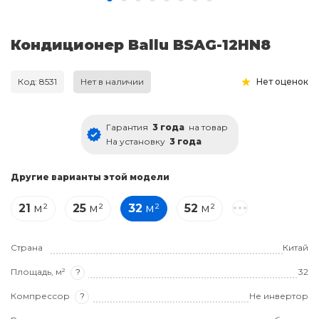
Кондиционер Ballu BSAG-12HN8
Код: 8531
Нет в наличии
Нет оценок
Гарантия
3 года
на товар
На установку
3 года
Другие варианты этой модели
21
м²
25
м²
32
м²
52
м²
Страна
Китай
Площадь, м²
?
32
Компрессор
?
Не инвертор