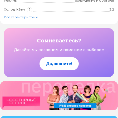
Режимы
охлаждение и обогрев
Холод, КВт/ч
?
3.2
Все характеристики
Сомневаетесь?
Давайте мы позвоним и поможем с выбором
Да, звоните!