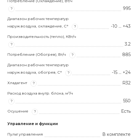
Потребление (Охлаждение), Вт/ч
995
?
Диапазон рабочих температур
-10 … +43
наруж.воздуха, охлаждение, С°
?
Производительность (тепло), КВт/ч
3.2
?
885
Потребление (Обогрев), Вт/ч
?
Диапазон рабочих температур
-15 … +24
наруж.воздуха, обогрев, С°
?
R32
Хладагент
?
Расход воздуха внутр. блока, м³/ч
550
?
Есть
Осушение
?
Управление и функции
В комплекте
Пульт управления