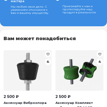
мастера
Приезжайте к нам и
Мы любим свое дело. С
протестируйте наш
уважением относимся к
продукт в реальности
вам и вашему имуществу
Вам может понадобиться
2 500
₽
2 500
₽
Аксессуар Виброопора
Аксессуар Комплект