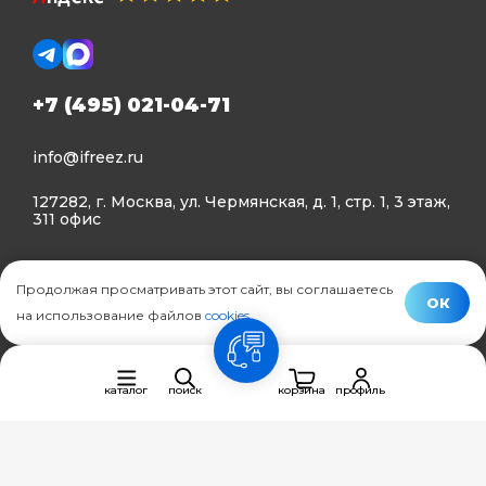
+7 (495) 021-04-71
info@ifreez.ru
127282, г. Москва, ул. Чермянская, д. 1, стр. 1, 3 этаж,
311 офис
Политика конфиденциальности
Продолжая просматривать этот сайт, вы соглашаетесь
Политика использования Cookies
ОК
на использование файлов
cookies
.
© Ifreez - продажа и установка климатической техники,
связь
2015–2026 г.
каталог
поиск
корзина
профиль