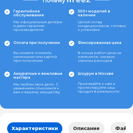
Почему
Гарантийное
500+ моделей в
обслуживание
наличии
Мы официальные дилеры
Целый склад
и даем гарантию
кондиционеров, готовых
производителя
к установке
Оплата при получении
Фиксированная цена
Вы можете оплатить
В конце работ цена не
наличными или картой
изменится, никаких
при получении
скрытых расходов
Аккуратные и вежливые
Шоурум в Москве
мастера
Приезжайте к нам и
Мы любим свое дело. С
протестируйте наш
уважением относимся к
продукт в реальности
вам и вашему имуществу
Характеристики
Описание
Файл