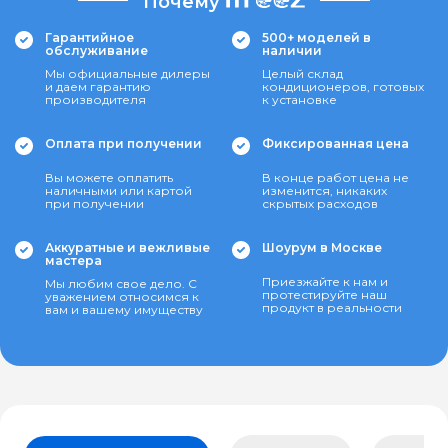
Почему
Гарантийное
500+ моделей в
обслуживание
наличии
Мы официальные дилеры
Целый склад
и даем гарантию
кондиционеров, готовых
производителя
к установке
Оплата при получении
Фиксированная цена
Вы можете оплатить
В конце работ цена не
наличными или картой
изменится, никаких
при получении
скрытых расходов
Аккуратные и вежливые
Шоурум в Москве
мастера
Приезжайте к нам и
Мы любим свое дело. С
протестируйте наш
уважением относимся к
продукт в реальности
вам и вашему имуществу