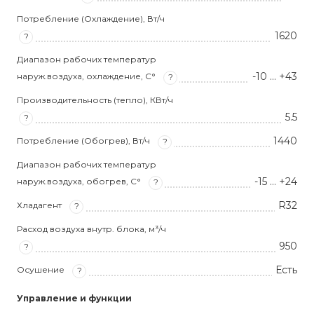
Потребление (Охлаждение), Вт/ч
1620
?
Диапазон рабочих температур
-10 … +43
наруж.воздуха, охлаждение, С°
?
Производительность (тепло), КВт/ч
5.5
?
1440
Потребление (Обогрев), Вт/ч
?
Диапазон рабочих температур
-15 … +24
наруж.воздуха, обогрев, С°
?
R32
Хладагент
?
Расход воздуха внутр. блока, м³/ч
950
?
Есть
Осушение
?
Управление и функции