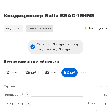
Кондиционер Ballu BSAG-18HN8
Код: 8532
Нет в наличии
Нет оценок
Гарантия
3 года
на товар
На установку
3 года
Другие варианты этой модели
21
м²
25
м²
32
м²
52
м²
Страна
Китай
Площадь, м²
?
52
Компрессор
?
Не инвертор