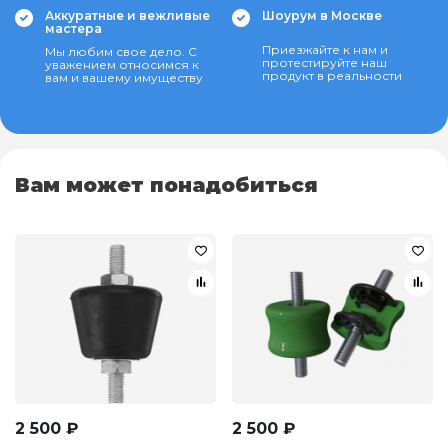
Аккуратные и вежливые
Шоурум в Москве
мастера
Приезжайте к нам и
Мы любим свое дело. С
протестируйте наш
уважением относимся к
продукт в реальности
вам и вашему имуществу
Вам может понадобиться
2 500
₽
2 500
₽