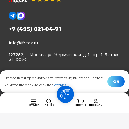
+7 (495) 021-04-71
info@ifreez.ru
127282, г. Москва, ул. Чермянская, д. 1, стр. 1, 3 этаж,
311 офис
Политика конфиденциальности
Продолжая просматривать этот сайт, вы соглашаетесь
Политика использования Cookies
ОК
на использование файлов
cookies
.
© Ifreez - продажа и установка климатической техники,
связь
2015–2026 г.
каталог
поиск
корзина
профиль