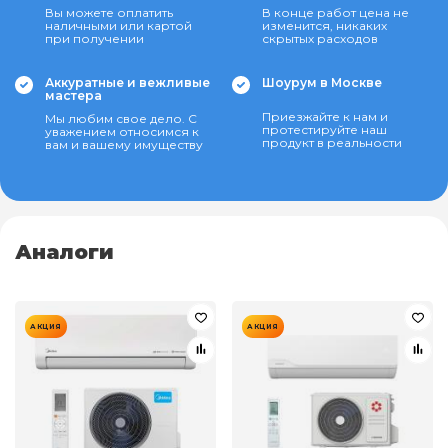
Вы можете оплатить
В конце работ цена не
наличными или картой
изменится, никаких
при получении
скрытых расходов
Аккуратные и вежливые
Шоурум в Москве
мастера
Приезжайте к нам и
Мы любим свое дело. С
протестируйте наш
уважением относимся к
продукт в реальности
вам и вашему имуществу
Аналоги
АКЦИЯ
АКЦИЯ