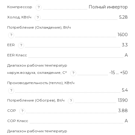
Полный инвертор
Компрессор
?
5.28
Холод, КВт/ч
?
Потребление (Охлаждение), Вт/ч
1600
?
3.3
EER
?
A
EER Класс
Диапазон рабочих температур
-15 … +50
наруж.воздуха, охлаждение, С°
?
Производительность (тепло), КВт/ч
5.4
?
1390
Потребление (Обогрев), Вт/ч
?
3.88
COP
?
A
COP Класс
Диапазон рабочих температур