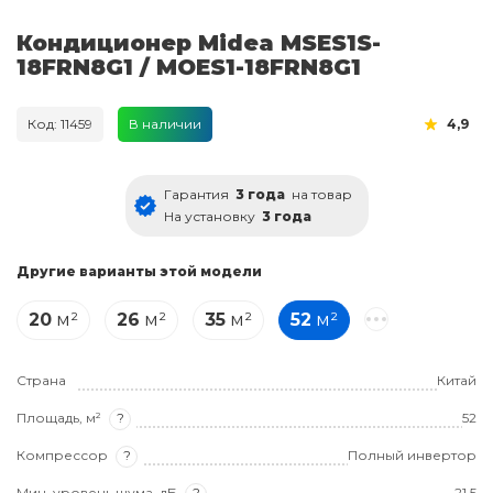
Кондиционер Midea MSES1S-
18FRN8G1 / MOES1-18FRN8G1
Код: 11459
В наличии
4,9
Гарантия
3 года
на товар
На установку
3 года
Другие варианты этой модели
20
м²
26
м²
35
м²
52
м²
Страна
Китай
Площадь, м²
?
52
Компрессор
?
Полный инвертор
Мин. уровень шума, дБ
?
21.5