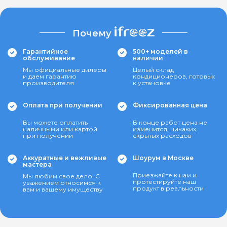
Почему
Гарантийное
500+ моделей в
обслуживание
наличии
Мы официальные дилеры
Целый склад
и даем гарантию
кондиционеров, готовых
производителя
к установке
Оплата при получении
Фиксированная цена
Вы можете оплатить
В конце работ цена не
наличными или картой
изменится, никаких
при получении
скрытых расходов
Аккуратные и вежливые
Шоурум в Москве
мастера
Приезжайте к нам и
Мы любим свое дело. С
протестируйте наш
уважением относимся к
продукт в реальности
вам и вашему имуществу