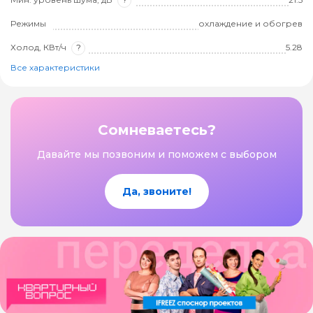
Режимы
охлаждение и обогрев
Холод, КВт/ч
?
5.28
Все характеристики
Сомневаетесь?
Давайте мы позвоним и поможем с выбором
Да, звоните!