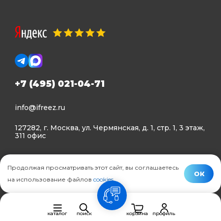
+7 (495) 021-04-71
info@ifreez.ru
127282, г. Москва, ул. Чермянская, д. 1, стр. 1, 3 этаж,
311 офис
Политика конфиденциальности
Продолжая просматривать этот сайт, вы соглашаетесь
Политика использования Cookies
ОК
на использование файлов
cookies
.
© Ifreez - продажа и установка климатической техники,
связь
2015–2026 г.
каталог
поиск
корзина
профиль