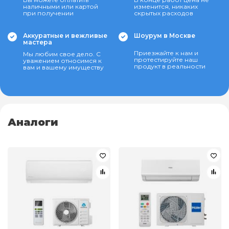
наличными или картой
изменится, никаких
при получении
скрытых расходов
Аккуратные и вежливые
Шоурум в Москве
мастера
Приезжайте к нам и
Мы любим свое дело. С
протестируйте наш
уважением относимся к
продукт в реальности
вам и вашему имуществу
Аналоги