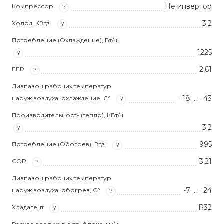
Не инвертор
Компрессор
?
3.2
Холод, КВт/ч
?
Потребление (Охлаждение), Вт/ч
1225
?
2,61
EER
?
Диапазон рабочих температур
+18 … +43
наруж.воздуха, охлаждение, С°
?
Производительность (тепло), КВт/ч
3.2
?
995
Потребление (Обогрев), Вт/ч
?
3,21
COP
?
Диапазон рабочих температур
-7 … +24
наруж.воздуха, обогрев, С°
?
R32
Хладагент
?