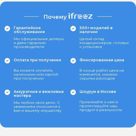
Почему
Гарантийное
500+ моделей в
обслуживание
наличии
Мы официальные дилеры
Целый склад
и даем гарантию
кондиционеров, готовых
производителя
к установке
Оплата при получении
Фиксированная цена
Вы можете оплатить
В конце работ цена не
наличными или картой
изменится, никаких
при получении
скрытых расходов
Аккуратные и вежливые
Шоурум в Москве
мастера
Приезжайте к нам и
Мы любим свое дело. С
протестируйте наш
уважением относимся к
продукт в реальности
вам и вашему имуществу