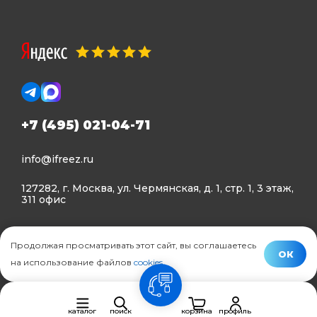
+7 (495) 021-04-71
info@ifreez.ru
127282, г. Москва, ул. Чермянская, д. 1, стр. 1, 3 этаж,
311 офис
Политика конфиденциальности
Продолжая просматривать этот сайт, вы соглашаетесь
Политика использования Cookies
ОК
на использование файлов
cookies
.
© Ifreez - продажа и установка климатической техники,
связь
2015–2026 г.
каталог
поиск
корзина
профиль