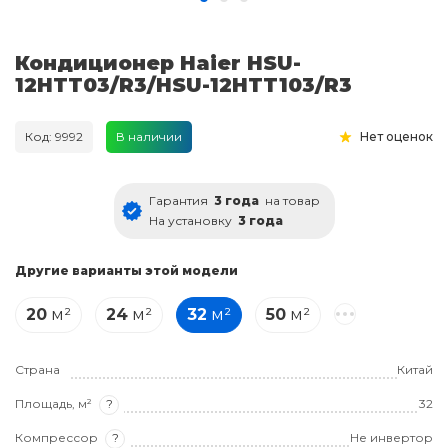
Кондиционер Haier HSU-
12HTT03/R3/HSU-12HTT103/R3
Код: 9992
В наличии
Нет оценок
Гарантия
3 года
на товар
На установку
3 года
Другие варианты этой модели
20
м²
24
м²
32
м²
50
м²
Страна
Китай
Площадь, м²
?
32
Компрессор
?
Не инвертор