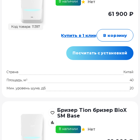
В наличии
Нет
61 900 ₽
Код товара: 11397
Купить в 1 клик
В корзину
Посчитать с установкой
Страна
Китай
Площадь, м²
40
Мин. уровень шума, дБ
20
Бризер Tion бризер BioX
SM Base
В наличии
Нет