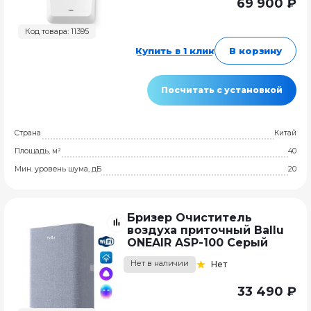
69 900 ₽
Код товара: 11395
Купить в 1 клик
В корзину
Посчитать с установкой
Страна
Китай
Площадь, м²
40
Мин. уровень шума, дБ
20
Бризер Очиститель
воздуха приточный Ballu
ONEAIR ASP-100 Серый
Нет в наличии
Нет
33 490 ₽