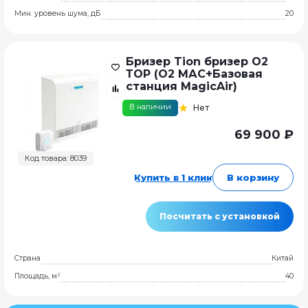
Мин. уровень шума, дБ
20
Бризер Tion бризер О2
ТОР (O2 МАС+Базовая
станция MagicAir)
В наличии
Нет
69 900 ₽
Код товара: 8039
Купить в 1 клик
В корзину
Посчитать с установкой
Страна
Китай
Площадь, м²
40