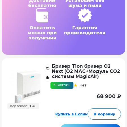
Доставим
Установим без
бесплатно
шума и пыли
Оплатить
Гарантия
можно при
производителя
получении
Бризер Tion бризер О2
Next (O2 МАС+Модуль CO2
системы MagicAir)
В наличии
Нет
68 900 ₽
Код товара: 8040
Купить в 1 клик
В корзину