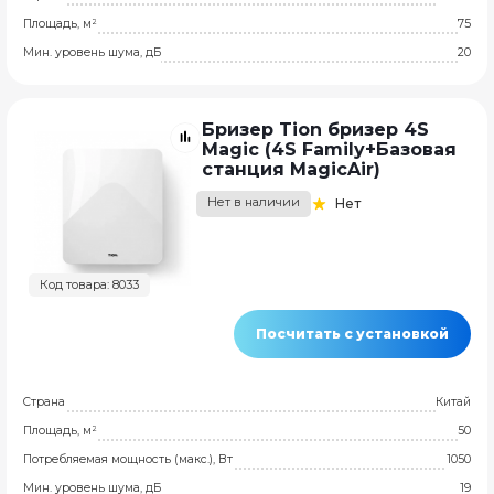
Площадь, м²
75
Мин. уровень шума, дБ
20
Бризер Tion бризер 4S
Magic (4S Family+Базовая
станция MagicAir)
Нет в наличии
Нет
Код товара: 8033
Посчитать с установкой
Страна
Китай
Площадь, м²
50
Потребляемая мощность (макс.), Вт
1050
Мин. уровень шума, дБ
19