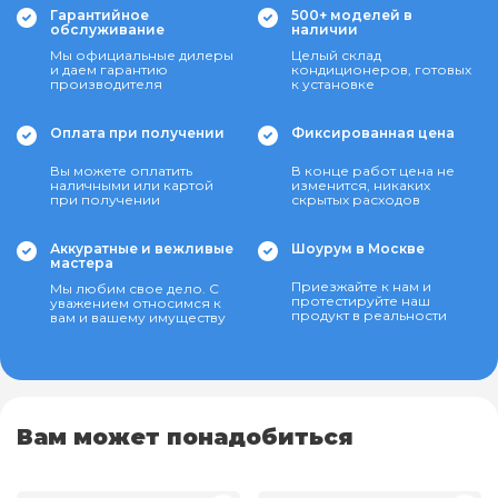
Гарантийное
500+ моделей в
обслуживание
наличии
Мы официальные дилеры
Целый склад
и даем гарантию
кондиционеров, готовых
производителя
к установке
Оплата при получении
Фиксированная цена
Вы можете оплатить
В конце работ цена не
наличными или картой
изменится, никаких
при получении
скрытых расходов
Аккуратные и вежливые
Шоурум в Москве
мастера
Приезжайте к нам и
Мы любим свое дело. С
протестируйте наш
уважением относимся к
продукт в реальности
вам и вашему имуществу
Вам может понадобиться