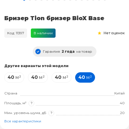
Бризер Tion бризер BioX Base
Код: 11397
В наличии
Нет оценок
Гарантия
2 года
на товар
Другие варианты этой модели
40
м²
40
м²
40
м²
40
м²
Страна
Китай
Площадь, м²
?
40
Мин. уровень шума, дБ
?
20
Все характеристики