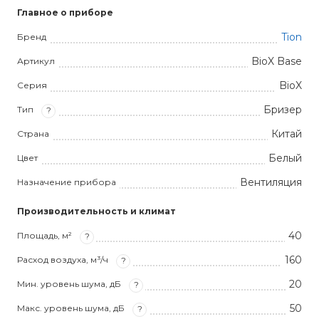
Главное о приборе
Tion
Бренд
BioX Base
Артикул
BioX
Серия
Бризер
Тип
?
Китай
Страна
Белый
Цвет
Вентиляция
Назначение прибора
Производительность и климат
40
Площадь, м²
?
160
Расход воздуха, м³/ч
?
20
Мин. уровень шума, дБ
?
50
Макс. уровень шума, дБ
?