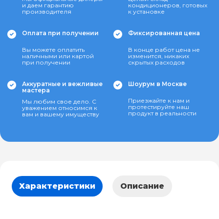
и даем гарантию
кондиционеров, готовых
производителя
к установке
Оплата при получении
Фиксированная цена
Вы можете оплатить
В конце работ цена не
наличными или картой
изменится, никаких
при получении
скрытых расходов
Аккуратные и вежливые
Шоурум в Москве
мастера
Приезжайте к нам и
Мы любим свое дело. С
протестируйте наш
уважением относимся к
продукт в реальности
вам и вашему имуществу
Характеристики
Описание