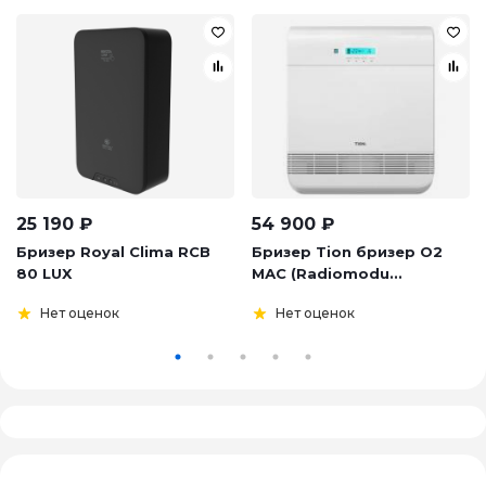
25 190
₽
54 900
₽
Бризер Royal Clima RCB
Бризер Tion бризер О2
80 LUX
МАС (Radiomodu...
Нет оценок
Нет оценок