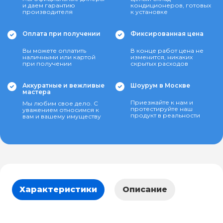
и даем гарантию
кондиционеров, готовых
производителя
к установке
Оплата при получении
Фиксированная цена
Вы можете оплатить
В конце работ цена не
наличными или картой
изменится, никаких
при получении
скрытых расходов
Аккуратные и вежливые
Шоурум в Москве
мастера
Приезжайте к нам и
Мы любим свое дело. С
протестируйте наш
уважением относимся к
продукт в реальности
вам и вашему имуществу
Характеристики
Описание