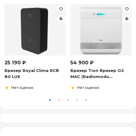
25 190
₽
54 900
₽
Бризер Royal Clima RCB
Бризер Tion бризер О2
80 LUX
МАС (Radiomodu...
Нет оценок
Нет оценок