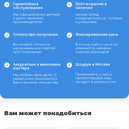
Гарантийное
500+ моделей в
обслуживание
наличии
Мы официальные дилеры
Целый склад
и даем гарантию
кондиционеров, готовых
производителя
к установке
Оплата при получении
Фиксированная цена
Вы можете оплатить
В конце работ цена не
наличными или картой
изменится, никаких
при получении
скрытых расходов
Аккуратные и вежливые
Шоурум в Москве
мастера
Приезжайте к нам и
Мы любим свое дело. С
протестируйте наш
уважением относимся к
продукт в реальности
вам и вашему имуществу
Вам может понадобиться