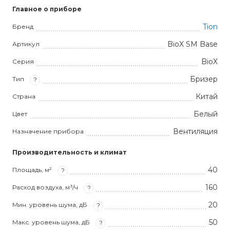
Главное о приборе
Tion
Бренд
BioX SM Base
Артикул
BioX
Серия
Бризер
Тип
?
Китай
Страна
Белый
Цвет
Вентиляция
Назначение прибора
Производительность и климат
40
Площадь, м²
?
160
Расход воздуха, м³/ч
?
20
Мин. уровень шума, дБ
?
50
Макс. уровень шума, дБ
?