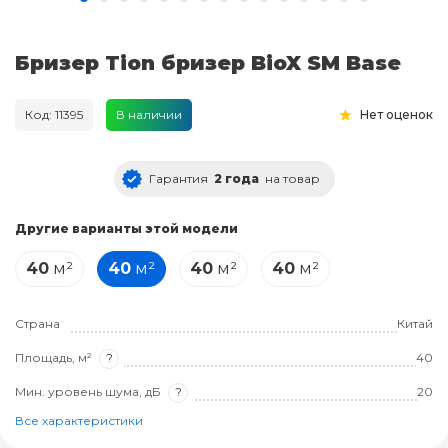
Бризер Tion бризер BioX SM Base
Код: 11395
В наличии
Нет оценок
Гарантия
2 года
на товар
Другие варианты этой модели
40
м²
40
м²
40
м²
40
м²
Страна
Китай
Площадь, м²
?
40
Мин. уровень шума, дБ
?
20
Все характеристики