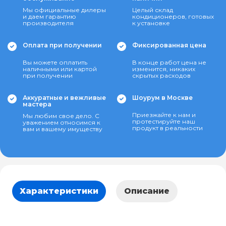
Мы официальные дилеры
Целый склад
и даем гарантию
кондиционеров, готовых
производителя
к установке
Оплата при получении
Фиксированная цена
Вы можете оплатить
В конце работ цена не
наличными или картой
изменится, никаких
при получении
скрытых расходов
Аккуратные и вежливые
Шоурум в Москве
мастера
Приезжайте к нам и
Мы любим свое дело. С
протестируйте наш
уважением относимся к
продукт в реальности
вам и вашему имуществу
Характеристики
Описание