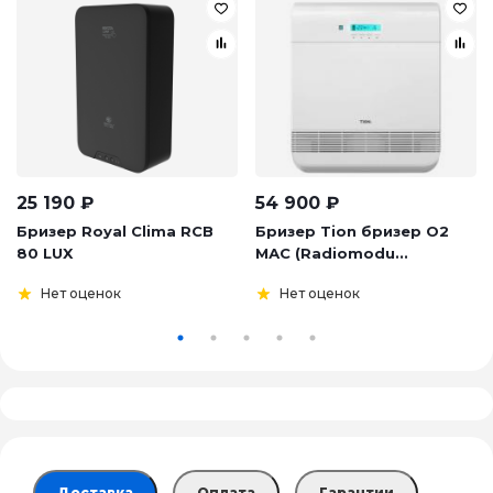
25 190
₽
54 900
₽
Бризер Royal Clima RCB
Бризер Tion бризер О2
80 LUX
МАС (Radiomodu...
Нет оценок
Нет оценок
Доставка
Оплата
Гарантии