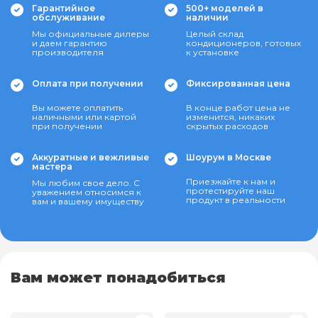
Гарантийное
500+ моделей в
обслуживание
наличии
Мы официальные дилеры
Целый склад
и даем гарантию
кондиционеров, готовых
производителя
к установке
Оплата при получении
Фиксированная цена
Вы можете оплатить
В конце работ цена не
наличными или картой
изменится, никаких
при получении
скрытых расходов
Аккуратные и вежливые
Шоурум в Москве
мастера
Приезжайте к нам и
Мы любим свое дело. С
протестируйте наш
уважением относимся к
продукт в реальности
вам и вашему имуществу
Вам может понадобиться