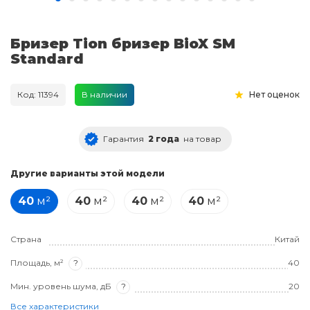
Бризер Tion бризер BioX SM
Standard
Код: 11394
В наличии
Нет оценок
Гарантия
2 года
на товар
Другие варианты этой модели
40
м²
40
м²
40
м²
40
м²
Страна
Китай
Площадь, м²
?
40
Мин. уровень шума, дБ
?
20
Все характеристики