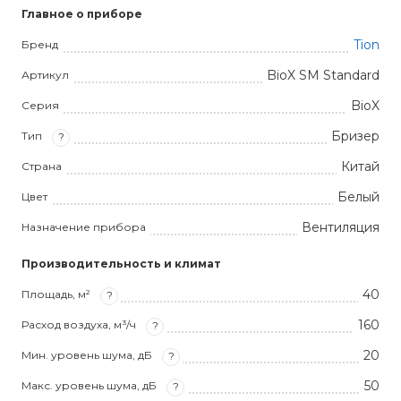
Главное о приборе
Tion
Бренд
BioX SM Standard
Артикул
BioX
Серия
Бризер
Тип
?
Китай
Страна
Белый
Цвет
Вентиляция
Назначение прибора
Производительность и климат
40
Площадь, м²
?
160
Расход воздуха, м³/ч
?
20
Мин. уровень шума, дБ
?
50
Макс. уровень шума, дБ
?