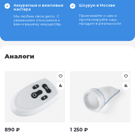
Аккуратные и вежливые
Шоурум в Москве
мастера
Приезжайте к нам и
Мы любим свое дело. С
протестируйте наш
уважением относимся к
продукт в реальности
вам и вашему имуществу
Аналоги
890
₽
1 250
₽