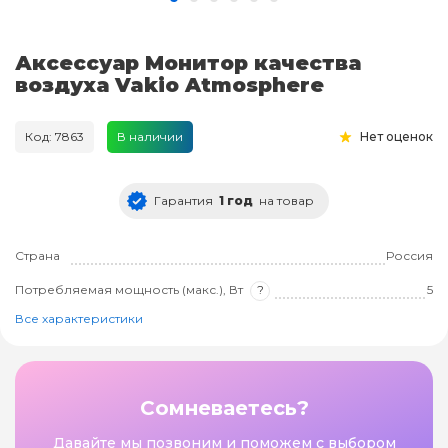
Аксессуар Монитор качества
воздуха Vakio Atmosphere
Код: 7863
В наличии
Нет оценок
Гарантия
1 год
на товар
Страна
Россия
Потребляемая мощность (макс.), Вт
?
5
Все характеристики
Сомневаетесь?
Давайте мы позвоним и поможем с выбором