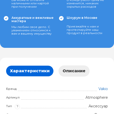
наличными или картой
изменится, никаких
при получении
скрытых расходов
Аккуратные и вежливые
Шоурум в Москве
мастера
Приезжайте к нам и
Мы любим свое дело. С
протестируйте наш
уважением относимся к
продукт в реальности
вам и вашему имуществу
Характеристики
Описание
Vakio
Бренд
Atmosphere
Артикул
Аксессуар
Тип
?