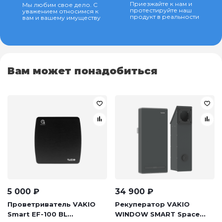
Приезжайте к нам и
Мы любим свое дело. С
протестируйте наш
уважением относимся к
продукт в реальности
вам и вашему имуществу
Вам может понадобиться
5 000
₽
34 900
₽
Проветриватель VAKIO
Рекуператор VAKIO
Smart EF-100 BL...
WINDOW SMART Space...