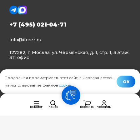
+7 (495) 021-04-71
info@ifreez.ru
127282, г. Москва, ул. Чермянская, д. 1, стр. 1, 3 этаж,
311 офис
Политика конфиденциальности
Продолжая просматривать этот сайт, вы соглашаетесь
Политика использования Cookies
ОК
на использование файлов
cookies
.
© Ifreez - продажа и установка климатической техники,
связь
2015–2026 г.
каталог
поиск
корзина
профиль