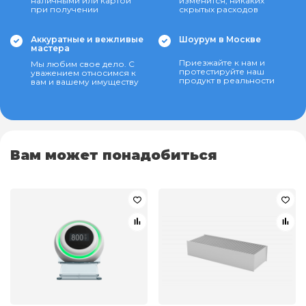
наличными или картой
изменится, никаких
при получении
скрытых расходов
Аккуратные и вежливые
Шоурум в Москве
мастера
Приезжайте к нам и
Мы любим свое дело. С
протестируйте наш
уважением относимся к
продукт в реальности
вам и вашему имуществу
Вам может понадобиться