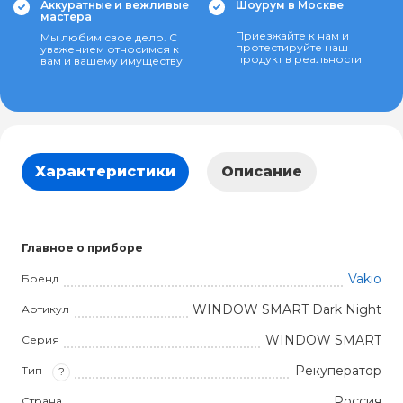
Аккуратные и вежливые
Шоурум в Москве
мастера
Приезжайте к нам и
Мы любим свое дело. С
протестируйте наш
уважением относимся к
продукт в реальности
вам и вашему имуществу
Характеристики
Описание
Главное о приборе
Vakio
Бренд
WINDOW SMART Dark Night
Артикул
WINDOW SMART
Серия
Рекуператор
Тип
?
Россия
Страна