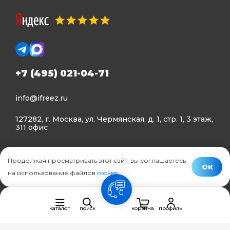
+7 (495) 021-04-71
info@ifreez.ru
127282, г. Москва, ул. Чермянская, д. 1, стр. 1, 3 этаж,
311 офис
Политика конфиденциальности
Продолжая просматривать этот сайт, вы соглашаетесь
Политика использования Cookies
ОК
на использование файлов
cookies
.
© Ifreez - продажа и установка климатической техники,
связь
2015–2026 г.
каталог
поиск
корзина
профиль