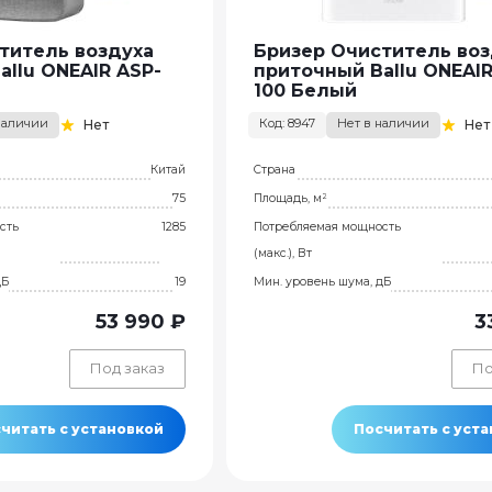
титель воздуха
Бризер Очиститель воз
allu ONEAIR ASP-
приточный Ballu ONEAIR
100 Белый
наличии
Код: 8947
Нет в наличии
Нет
Нет
Китай
Страна
75
Площадь, м²
сть
1285
Потребляемая мощность
(макс.), Вт
дБ
19
Мин. уровень шума, дБ
53 990 ₽
3
Под заказ
По
читать с установкой
Посчитать с уст