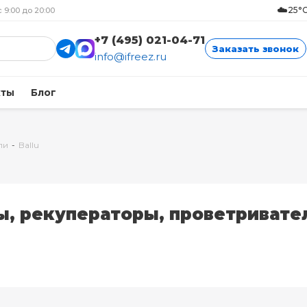
☁️
25°C
с 9:00 до 20:00
+7 (495) 021-04-71
Заказать звонок
info@ifreez.ru
кты
Блог
ли
-
Ballu
ы, рекуператоры, проветривате