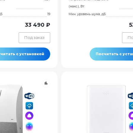
(макс.), Вт
дБ
19
Мин. уровень шума, дБ
33 490 ₽
5
Под заказ
По
читать с установкой
Посчитать с уст