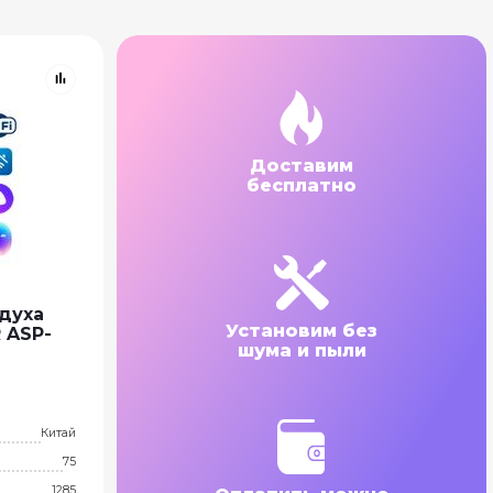
Доставим
бесплатно
духа
Установим без
 ASP-
шума и пыли
Китай
75
1285