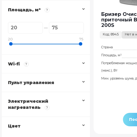
Площадь, м²
?
Бризер Очис
приточный B
200S
Код: 8945
Нет в 
20
75
Страна
Площадь, м²
Wi-fi
Потребляемая мощно
?
(макс.), Вт
Мин. уровень шума, 
Пульт управления
Электрический
нагреватель
?
Пос
Цвет