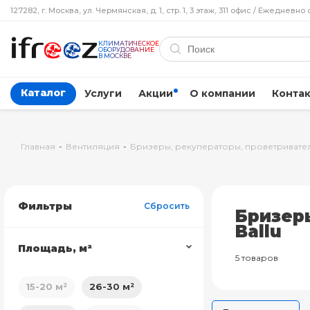
127282, г. Москва, ул. Чермянская, д. 1, стр. 1, 3 этаж, 311 офис / Ежедневно 
КЛИМАТИЧЕСКОЕ
ОБОРУДОВАНИЕ
В МОСКВЕ
Каталог
Услуги
Акции
О компании
Конта
Главная
-
Вентиляция
-
Бризеры, рекуператоры, проветривате
Фильтры
Сбросить
Бризер
Ballu
Площадь, м²
5 товаров
15-20 м²
26-30 м²