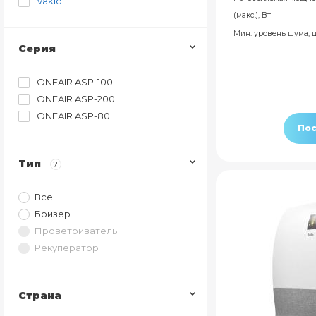
Vakio
(макс.), Вт
Мин. уровень шума, 
Серия
ONEAIR ASP-100
ONEAIR ASP-200
ONEAIR ASP-80
Пос
Тип
?
Все
Бризер
Проветриватель
Рекуператор
Страна