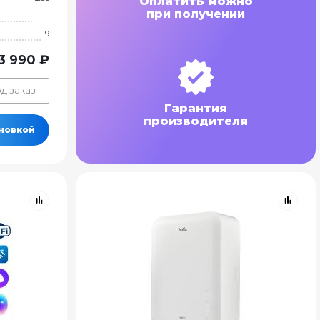
Оплатить можно
при получении
19
3 990 ₽
д заказ
Гарантия
производителя
ановкой