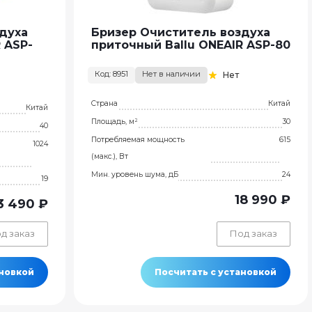
духа
Бризер Очиститель воздуха
 ASP-
приточный Ballu ONEAIR ASP-80
Код: 8951
Нет в наличии
Нет
Страна
Китай
Китай
Площадь, м²
30
40
Потребляемая мощность
615
1024
(макс.), Вт
Мин. уровень шума, дБ
24
19
18 990 ₽
3 490 ₽
д заказ
Под заказ
ановкой
Посчитать с установкой