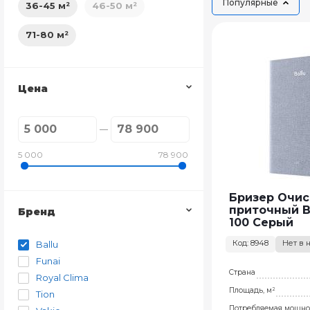
Популярные
36-45 м²
46-50 м²
71-80 м²
Цена
5 000
78 900
Бризер Очис
приточный B
Бренд
100 Серый
Код: 8948
Нет в 
Ballu
Funai
Страна
Royal Clima
Площадь, м²
Tion
Потребляемая мощно