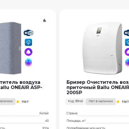
титель воздуха
Бризер Очиститель воз
allu ONEAIR ASP-
приточный Ballu ONEAIR
200SP
наличии
Код: 8946
Нет в наличии
Нет
Нет
Китай
Страна
40
Площадь, м²
сть
1024
Потребляемая мощность