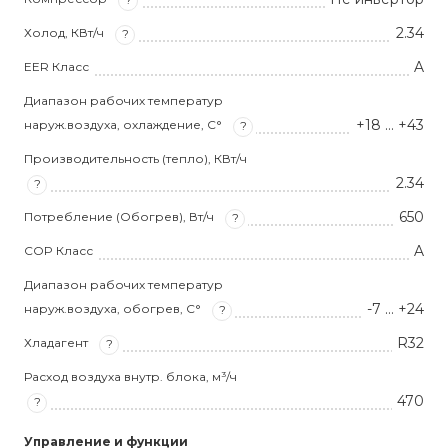
2.34
Холод, КВт/ч
?
A
EER Класс
Диапазон рабочих температур
+18 … +43
наруж.воздуха, охлаждение, С°
?
Производительность (тепло), КВт/ч
2.34
?
650
Потребление (Обогрев), Вт/ч
?
A
COP Класс
Диапазон рабочих температур
-7 … +24
наруж.воздуха, обогрев, С°
?
R32
Хладагент
?
Расход воздуха внутр. блока, м³/ч
470
?
Управление и функции