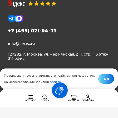
+7 (495) 021-04-71
info@ifreez.ru
127282, г. Москва, ул. Чермянская, д. 1, стр. 1, 3 этаж,
311 офис
Политика конфиденциальности
Продолжая просматривать этот сайт, вы соглашаетесь
Политика использования Cookies
ОК
на использование файлов
cookies
.
© Ifreez - продажа и установка климатической техники,
связь
2015–2026 г.
каталог
поиск
корзина
профиль