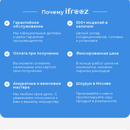
Почему
Гарантийное
500+ моделей в
обслуживание
наличии
Мы официальные дилеры
Целый склад
и даем гарантию
кондиционеров, готовых
производителя
к установке
Оплата при получении
Фиксированная цена
Вы можете оплатить
В конце работ цена не
наличными или картой
изменится, никаких
при получении
скрытых расходов
Аккуратные и вежливые
Шоурум в Москве
мастера
Приезжайте к нам и
Мы любим свое дело. С
протестируйте наш
уважением относимся к
продукт в реальности
вам и вашему имуществу