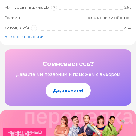
Мин. уровень шума, дБ
?
26.5
Режимы
охлаждение и обогрев
Холод, КВт/ч
?
2.34
Все характеристики
Сомневаетесь?
Давайте мы позвоним и поможем с выбором
Да, звоните!