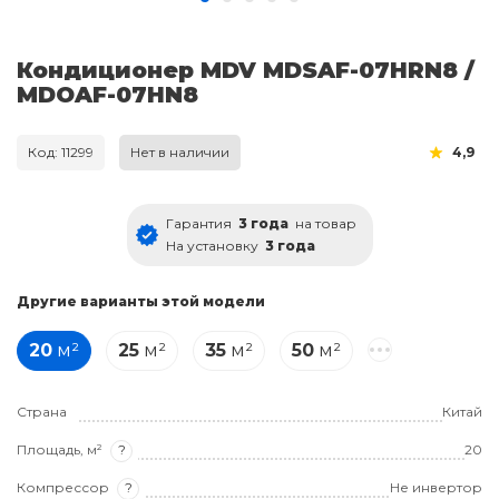
Кондиционер MDV MDSAF-07HRN8 /
MDOAF-07HN8
Код: 11299
Нет в наличии
4,9
Гарантия
3 года
на товар
На установку
3 года
Другие варианты этой модели
20
м²
25
м²
35
м²
50
м²
Страна
Китай
Площадь, м²
?
20
Компрессор
?
Не инвертор