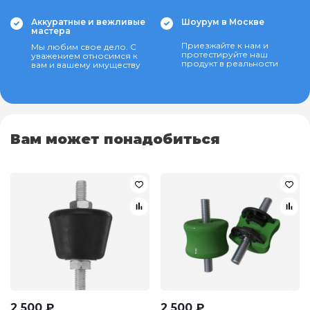
Аккуратные и вежливые
Шоурум в Москве
мастера
Приезжайте к нам и
Мы любим свое дело. С
протестируйте наш
уважением относимся к
продукт в реальности
вам и вашему имуществу
Вам может понадобиться
2 500
₽
2 500
₽