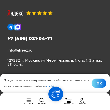
+7 (495) 021-04-71
info@ifreez.ru
127282, г. Москва, ул. Чермянская, д. 1, стр. 1, 3 этаж,
311 офис
Политика конфиденциальности
Продолжая просматривать этот сайт, вы соглашаетесь
Политика использования Cookies
ОК
на использование файлов
cookies
.
© Ifreez - продажа и установка климатической техники,
связь
2015–2026 г.
каталог
поиск
корзина
профиль