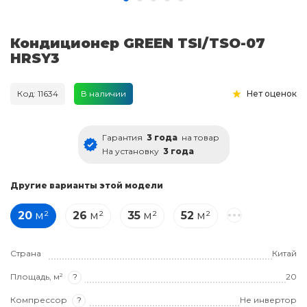
Кондиционер GREEN TSI/TSO-07
HRSY3
Код: 11634
В наличии
Нет оценок
Гарантия
3 года
на товар
На установку
3 года
Другие варианты этой модели
20
м²
26
м²
35
м²
52
м²
Страна
Китай
Площадь, м²
?
20
Компрессор
?
Не инвертор