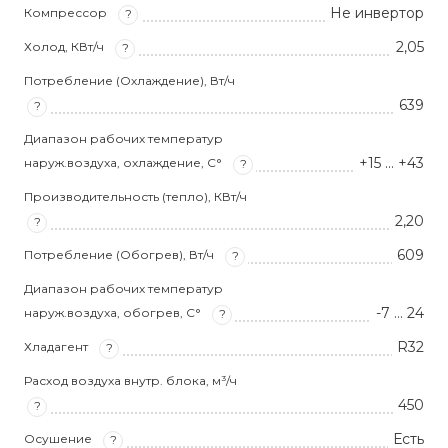
Не инвертор
Компрессор
?
2,05
Холод, КВт/ч
?
Потребление (Охлаждение), Вт/ч
639
?
Диапазон рабочих температур
+15 ... +43
наруж.воздуха, охлаждение, С°
?
Производительность (тепло), КВт/ч
2,20
?
609
Потребление (Обогрев), Вт/ч
?
Диапазон рабочих температур
-7 … 24
наруж.воздуха, обогрев, С°
?
R32
Хладагент
?
Расход воздуха внутр. блока, м³/ч
450
?
Есть
Осушение
?