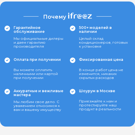
Почему
Гарантийное
500+ моделей в
обслуживание
наличии
Мы официальные дилеры
Целый склад
и даем гарантию
кондиционеров, готовых
производителя
к установке
Оплата при получении
Фиксированная цена
Вы можете оплатить
В конце работ цена не
наличными или картой
изменится, никаких
при получении
скрытых расходов
Аккуратные и вежливые
Шоурум в Москве
мастера
Приезжайте к нам и
Мы любим свое дело. С
протестируйте наш
уважением относимся к
продукт в реальности
вам и вашему имуществу