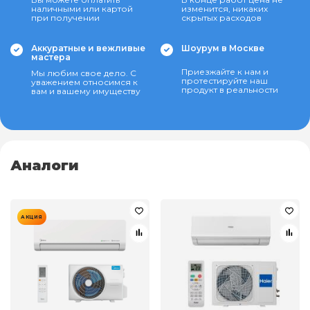
наличными или картой
изменится, никаких
при получении
скрытых расходов
Аккуратные и вежливые
Шоурум в Москве
мастера
Приезжайте к нам и
Мы любим свое дело. С
протестируйте наш
уважением относимся к
продукт в реальности
вам и вашему имуществу
Аналоги
АКЦИЯ