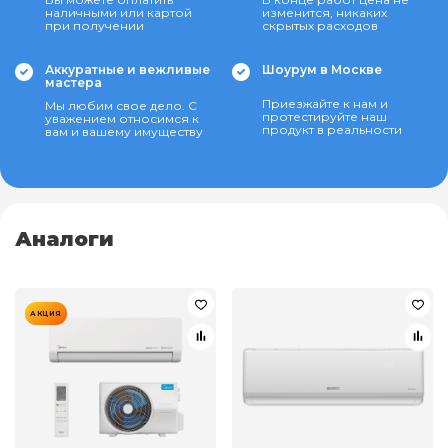
наличными или картой
изменится, никаких
при получении
скрытых расходов
Аккуратные и вежливые
Шоурум в Москве
мастера
Приезжайте к нам и
Мы любим свое дело. С
протестируйте наш
уважением относимся к
продукт в реальности
вам и вашему имуществу
Аналоги
АКЦИЯ