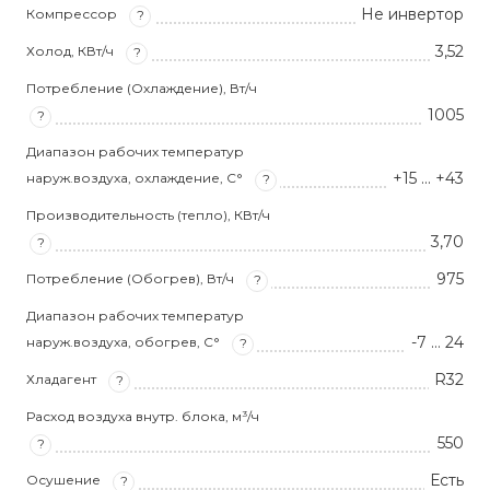
Не инвертор
Компрессор
?
3,52
Холод, КВт/ч
?
Потребление (Охлаждение), Вт/ч
1005
?
Диапазон рабочих температур
+15 ... +43
наруж.воздуха, охлаждение, С°
?
Производительность (тепло), КВт/ч
3,70
?
975
Потребление (Обогрев), Вт/ч
?
Диапазон рабочих температур
-7 … 24
наруж.воздуха, обогрев, С°
?
R32
Хладагент
?
Расход воздуха внутр. блока, м³/ч
550
?
Есть
Осушение
?