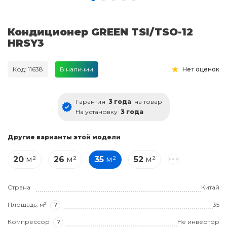
Кондиционер GREEN TSI/TSO-12
HRSY3
Код: 11638
В наличии
Нет оценок
Гарантия
3 года
на товар
На установку
3 года
Другие варианты этой модели
20
м²
26
м²
35
м²
52
м²
Страна
Китай
Площадь, м²
?
35
Компрессор
?
Не инвертор