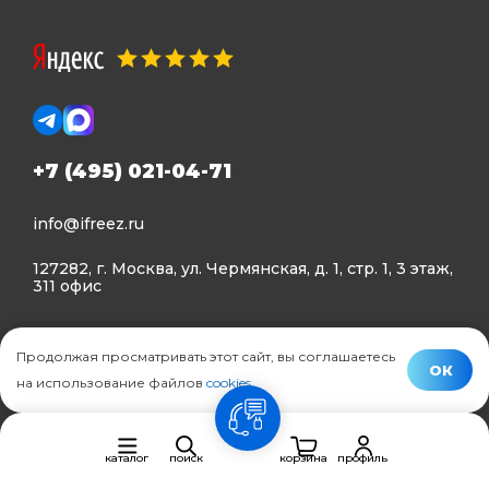
+7 (495) 021-04-71
info@ifreez.ru
127282, г. Москва, ул. Чермянская, д. 1, стр. 1, 3 этаж,
311 офис
Политика конфиденциальности
Продолжая просматривать этот сайт, вы соглашаетесь
Политика использования Cookies
ОК
на использование файлов
cookies
.
© Ifreez - продажа и установка климатической техники,
связь
2015–2026 г.
каталог
поиск
корзина
профиль