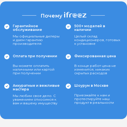
Почему
Гарантийное
500+ моделей в
обслуживание
наличии
Мы официальные дилеры
Целый склад
и даем гарантию
кондиционеров, готовых
производителя
к установке
Оплата при получении
Фиксированная цена
Вы можете оплатить
В конце работ цена не
наличными или картой
изменится, никаких
при получении
скрытых расходов
Аккуратные и вежливые
Шоурум в Москве
мастера
Приезжайте к нам и
Мы любим свое дело. С
протестируйте наш
уважением относимся к
продукт в реальности
вам и вашему имуществу