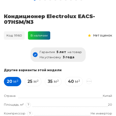
Кондиционер Electrolux EACS-
07HSM/N3
Код: 9960
В наличии
Нет оценок
Гарантия
5 лет
на товар
На установку
3 года
Другие варианты этой модели
20
м²
25
м²
35
м²
40
м²
Страна
Китай
Площадь, м²
?
20
Компрессор
?
Не инвертор