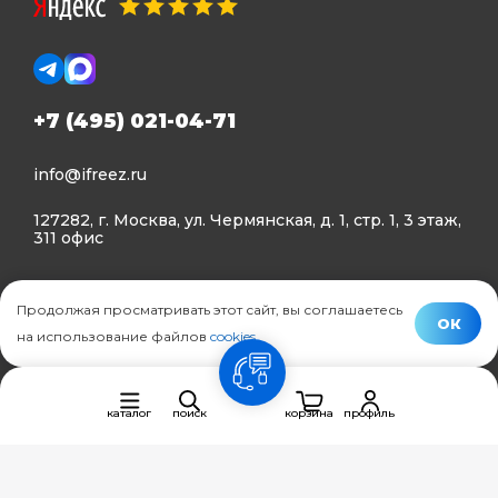
+7 (495) 021-04-71
info@ifreez.ru
127282, г. Москва, ул. Чермянская, д. 1, стр. 1, 3 этаж,
311 офис
Политика конфиденциальности
Продолжая просматривать этот сайт, вы соглашаетесь
Политика использования Cookies
ОК
на использование файлов
cookies
.
© Ifreez - продажа и установка климатической техники,
связь
2015–2026 г.
каталог
поиск
корзина
профиль