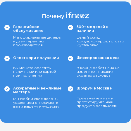
Почему
Гарантийное
500+ моделей в
обслуживание
наличии
Мы официальные дилеры
Целый склад
и даем гарантию
кондиционеров, готовых
производителя
к установке
Оплата при получении
Фиксированная цена
Вы можете оплатить
В конце работ цена не
наличными или картой
изменится, никаких
при получении
скрытых расходов
Аккуратные и вежливые
Шоурум в Москве
мастера
Приезжайте к нам и
Мы любим свое дело. С
протестируйте наш
уважением относимся к
продукт в реальности
вам и вашему имуществу