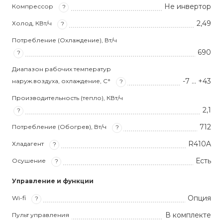
Не инвертор
Компрессор
?
2,49
Холод, КВт/ч
?
Потребление (Охлаждение), Вт/ч
690
?
Диапазон рабочих температур
-7 … +43
наруж.воздуха, охлаждение, С°
?
Производительность (тепло), КВт/ч
2,1
?
712
Потребление (Обогрев), Вт/ч
?
R410A
Хладагент
?
Есть
Осушение
?
Управление и функции
Опция
Wi-fi
?
В комплекте
Пульт управления