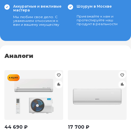
Аккуратные и вежливые
Шоурум в Москве
мастера
Приезжайте к нам и
Мы любим свое дело. С
протестируйте наш
уважением относимся к
продукт в реальности
вам и вашему имуществу
Аналоги
АКЦИЯ
44 690
₽
17 700
₽