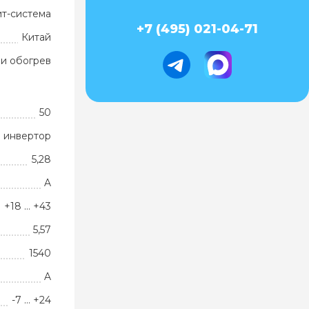
ит-система
+7 (495) 021-04-71
Китай
и обогрев
50
 инвертор
5,28
A
+18 … +43
5,57
1540
A
-7 … +24