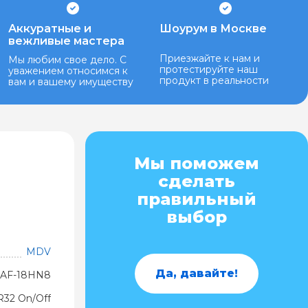
Аккуратные и
Шоурум в Москве
вежливые мастера
Приезжайте к нам и
Мы любим свое дело. С
протестируйте наш
уважением относимся к
продукт в реальности
вам и вашему имуществу
Мы поможем
сделать
правильный
выбор
MDV
Да, давайте!
AF-18HN8
32 On/Off