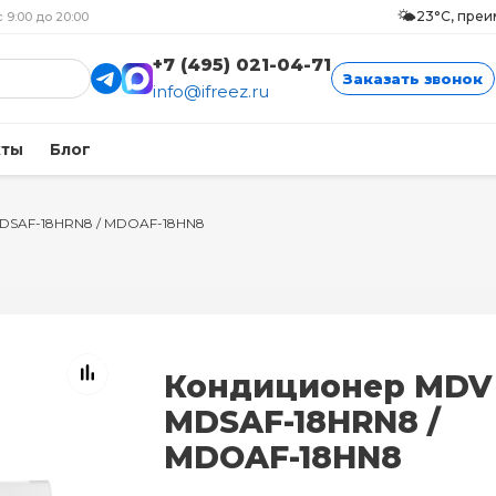
🌤️
23°C, пре
с 9:00 до 20:00
+7 (495) 021-04-71
Заказать звонок
info@ifreez.ru
кты
Блог
DSAF-18HRN8 / MDOAF-18HN8
Кондиционер MDV
MDSAF-18HRN8 /
MDOAF-18HN8