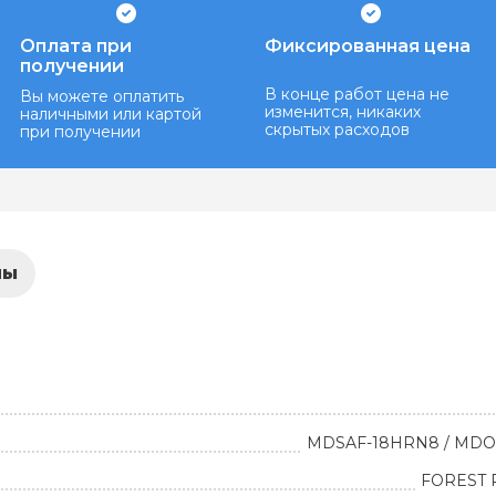
Оплата при
Фиксированная цена
получении
В конце работ цена не
Вы можете оплатить
изменится, никаких
наличными или картой
скрытых расходов
при получении
лы
MDSAF-18HRN8 / MDO
FOREST R