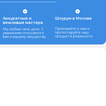
Аккуратные и
Шоурум в Москве
вежливые мастера
Приезжайте к нам и
Мы любим свое дело. С
протестируйте наш
уважением относимся к
продукт в реальности
вам и вашему имуществу