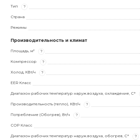
Тип
?
Страна
Режимы
Производительность и климат
Площадь, м²
?
Компрессор
?
Холод, КВт/ч
?
EER Класс
Диапазон рабочих температур наруж.воздуха, охлаждение, С°
Производительность (тепло), КВт/ч
?
Потребление (Обогрев), Вт/ч
?
COP Класс
Диапазон рабочих температур наруж.воздуха, обогрев, С°
?