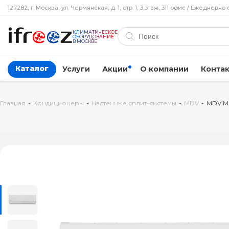
127282, г. Москва, ул. Чермянская, д. 1, стр. 1, 3 этаж, 311 офис / Ежедневно 
КЛИМАТИЧЕСКОЕ
ОБОРУДОВАНИЕ
В МОСКВЕ
Каталог
Услуги
Акции
О компании
Конта
Главная
-
Кондиционеры
-
Настенные сплит-системы
-
MDV
-
MDV M