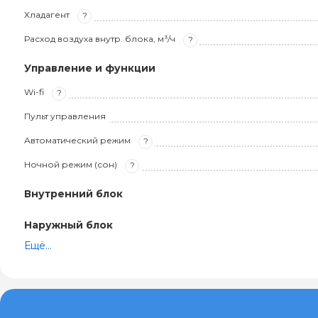
Хладагент
?
Расход воздуха внутр. блока, м³/ч
?
Управление и функции
Wi-fi
?
Пульт управления
Автоматический режим
?
Ночной режим (сон)
?
Внутренний блок
Наружный блок
Ещё...