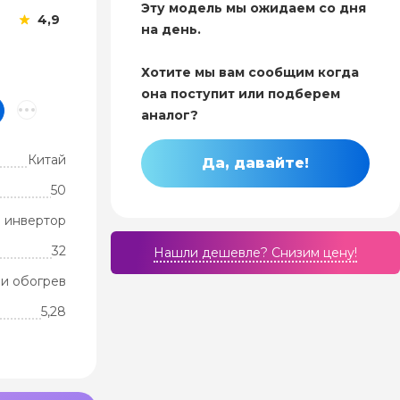
Эту модель мы ожидаем со дня
4,9
на день.
Хотите мы вам сообщим когда
она поступит или подберем
аналог?
Китай
Да, давайте!
50
 инвертор
32
Нашли дешевле? Cнизим цену!
и обогрев
5,28