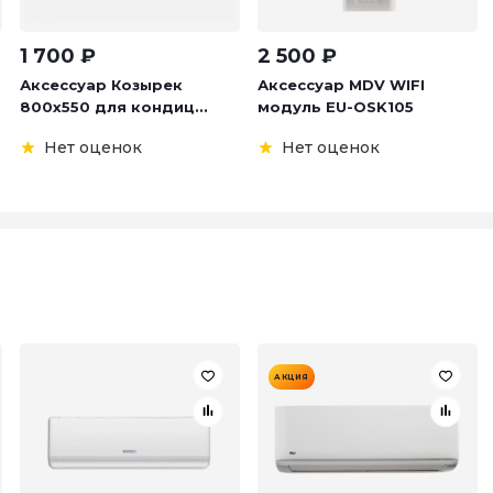
1 700
₽
2 500
₽
Аксессуар Козырек
Аксессуар MDV WIFI
800х550 для кондиц...
модуль EU-OSK105
Нет оценок
Нет оценок
АКЦИЯ