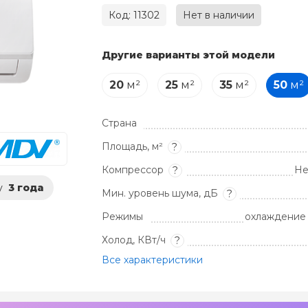
Код: 11302
Нет в наличии
Другие варианты этой модели
20
м²
25
м²
35
м²
50
м²
Страна
Площадь, м²
?
Компрессор
Не
?
у
3 года
Мин. уровень шума, дБ
?
Режимы
охлаждение 
Холод, КВт/ч
?
Все характеристики