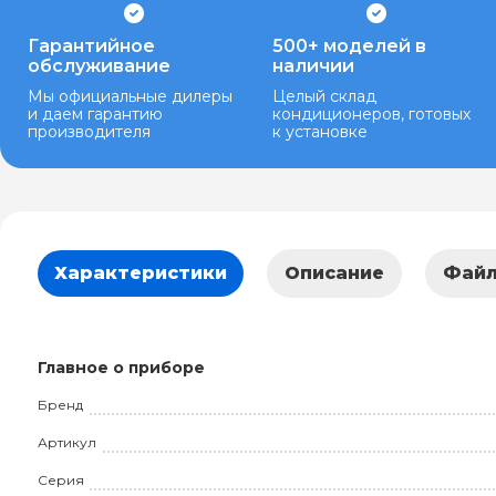
Гарантийное
500+ моделей в
обслуживание
наличии
Мы официальные дилеры
Целый склад
и даем гарантию
кондиционеров, готовых
производителя
к установке
Характеристики
Описание
Фай
Главное о приборе
Бренд
Артикул
Серия