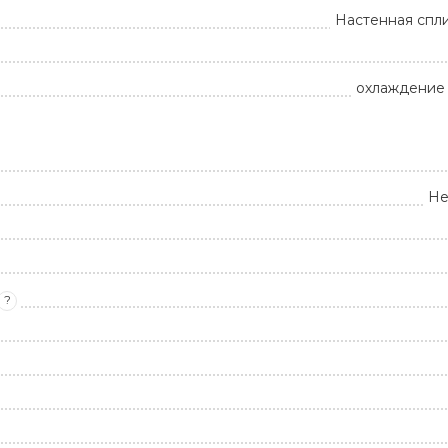
Настенная спл
охлаждение 
Не
?