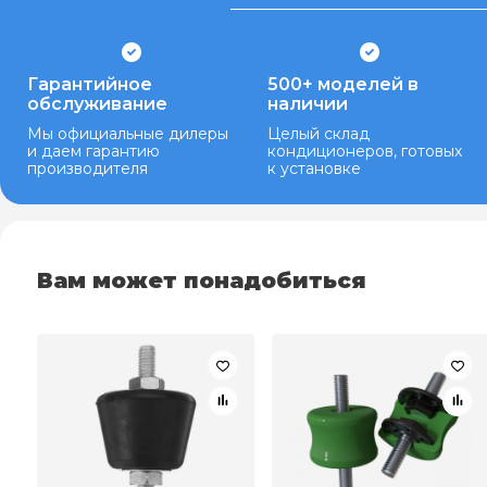
Гарантийное
500+ моделей в
обслуживание
наличии
Мы официальные дилеры
Целый склад
и даем гарантию
кондиционеров, готовых
производителя
к установке
Вам может понадобиться