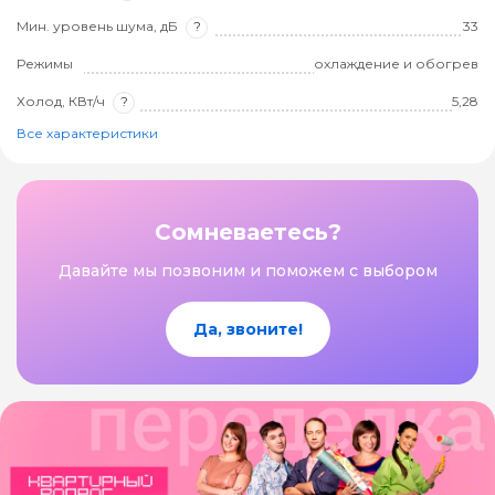
Мин. уровень шума, дБ
?
33
Режимы
охлаждение и обогрев
Холод, КВт/ч
?
5,28
Все характеристики
Сомневаетесь?
Давайте мы позвоним и поможем с выбором
Да, звоните!