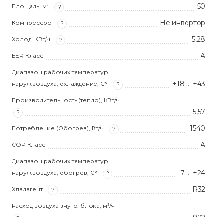
50
Площадь, м²
?
Не инвертор
Компрессор
?
5,28
Холод, КВт/ч
?
A
EER Класс
Диапазон рабочих температур
+18 … +43
наруж.воздуха, охлаждение, С°
?
Производительность (тепло), КВт/ч
5,57
?
1540
Потребление (Обогрев), Вт/ч
?
A
COP Класс
Диапазон рабочих температур
-7 … +24
наруж.воздуха, обогрев, С°
?
R32
Хладагент
?
Расход воздуха внутр. блока, м³/ч