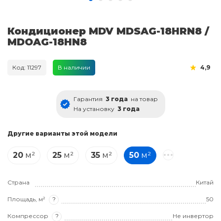
Кондиционер MDV MDSAG-18HRN8 /
MDOAG-18HN8
Код: 11297
В наличии
4,9
Гарантия
3 года
на товар
На установку
3 года
Другие варианты этой модели
20
м²
25
м²
35
м²
50
м²
Страна
Китай
Площадь, м²
?
50
Компрессор
?
Не инвертор