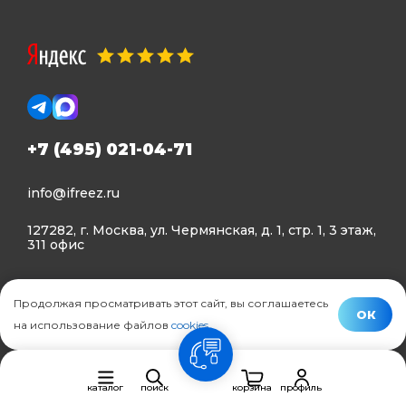
+7 (495) 021-04-71
info@ifreez.ru
127282, г. Москва, ул. Чермянская, д. 1, стр. 1, 3 этаж,
311 офис
Политика конфиденциальности
Продолжая просматривать этот сайт, вы соглашаетесь
Политика использования Cookies
ОК
на использование файлов
cookies
.
© Ifreez - продажа и установка климатической техники,
связь
2015–2026 г.
каталог
поиск
корзина
профиль