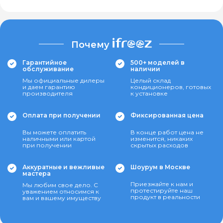
Почему
Гарантийное
500+ моделей в
обслуживание
наличии
Мы официальные дилеры
Целый склад
и даем гарантию
кондиционеров, готовых
производителя
к установке
Оплата при получении
Фиксированная цена
Вы можете оплатить
В конце работ цена не
наличными или картой
изменится, никаких
при получении
скрытых расходов
Аккуратные и вежливые
Шоурум в Москве
мастера
Приезжайте к нам и
Мы любим свое дело. С
протестируйте наш
уважением относимся к
продукт в реальности
вам и вашему имуществу