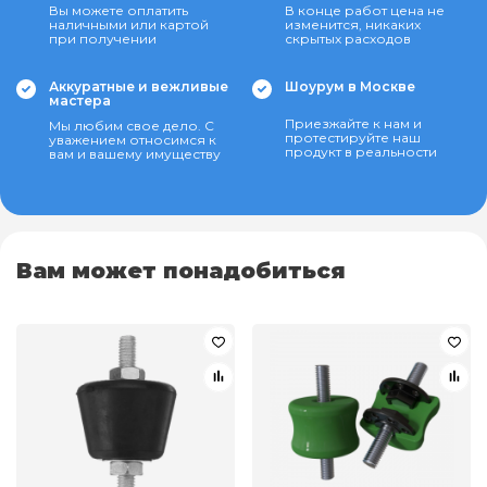
Вы можете оплатить
В конце работ цена не
наличными или картой
изменится, никаких
при получении
скрытых расходов
Аккуратные и вежливые
Шоурум в Москве
мастера
Приезжайте к нам и
Мы любим свое дело. С
протестируйте наш
уважением относимся к
продукт в реальности
вам и вашему имуществу
Вам может понадобиться