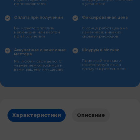
производителя
к установке
Оплата при получении
Фиксированная цена
Вы можете оплатить
В конце работ цена не
наличными или картой
изменится, никаких
при получении
скрытых расходов
Аккуратные и вежливые
Шоурум в Москве
мастера
Приезжайте к нам и
Мы любим свое дело. С
протестируйте наш
уважением относимся к
продукт в реальности
вам и вашему имуществу
Характеристики
Описание