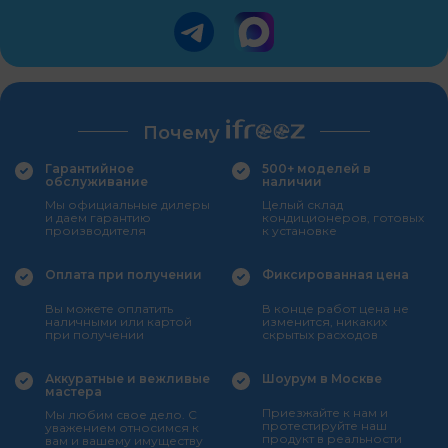
Почему
Гарантийное
500+ моделей в
обслуживание
наличии
Мы официальные дилеры
Целый склад
и даем гарантию
кондиционеров, готовых
производителя
к установке
Оплата при получении
Фиксированная цена
Вы можете оплатить
В конце работ цена не
наличными или картой
изменится, никаких
при получении
скрытых расходов
Аккуратные и вежливые
Шоурум в Москве
мастера
Приезжайте к нам и
Мы любим свое дело. С
протестируйте наш
уважением относимся к
продукт в реальности
вам и вашему имуществу