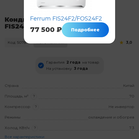
Ferrum FIS24F2/FOS24F2
Кондиционер Ferrum
FIS24F2/FOS24F2WS40
77 500 ₽
Подробнее
Код: 5078
Нет в наличии
3,0
Гарантия
2 года
на товар
На установку
3 года
Страна
Китай
Площадь, м²
?
70
Компрессор
?
Не инвертор
Режимы
охлаждение и обогрев
Холод, КВт/ч
?
7.3
Все характеристики