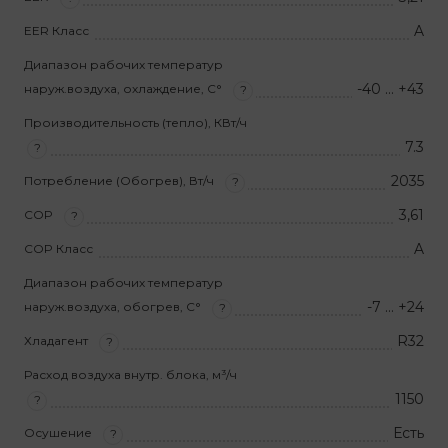
A
EER Класс
Диапазон рабочих температур
-40 … +43
наруж.воздуха, охлаждение, С°
?
Производительность (тепло), КВт/ч
7.3
?
2035
Потребление (Обогрев), Вт/ч
?
3,61
COP
?
A
COP Класс
Диапазон рабочих температур
-7 … +24
наруж.воздуха, обогрев, С°
?
R32
Хладагент
?
Расход воздуха внутр. блока, м³/ч
1150
?
Есть
Осушение
?