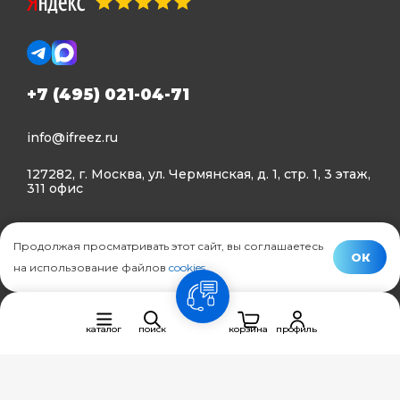
+7 (495) 021-04-71
info@ifreez.ru
127282, г. Москва, ул. Чермянская, д. 1, стр. 1, 3 этаж,
311 офис
Политика конфиденциальности
Продолжая просматривать этот сайт, вы соглашаетесь
Политика использования Cookies
ОК
на использование файлов
cookies
.
© Ifreez - продажа и установка климатической техники,
связь
2015–2026 г.
каталог
поиск
корзина
профиль