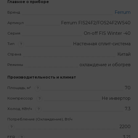
Главное о приборе
Ferrum
Бренд
Ferrum FIS24F2/FOS24F2WS40
Артикул
On-off FIS Winter -40
Серия
Настенная сплит-система
Тип
?
Китай
Страна
охлаждение и обогрев
Режимы
Производительность и климат
70
Площадь, м²
?
Не инвертор
Компрессор
?
7.3
Холод, КВт/ч
?
Потребление (Охлаждение), Вт/ч
2200
?
3,21
EER
?