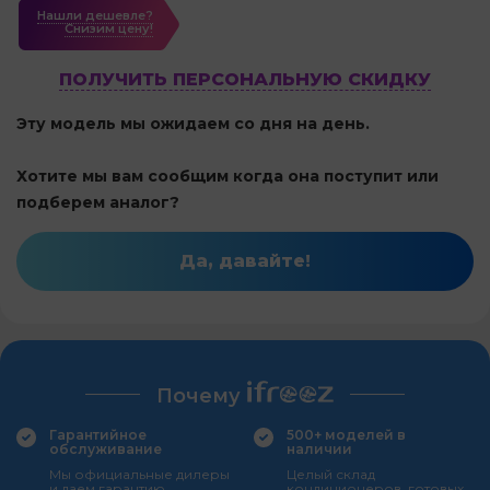
Нашли дешевле?
Cнизим цену!
ПОЛУЧИТЬ ПЕРСОНАЛЬНУЮ СКИДКУ
Эту модель мы ожидаем со дня на день.
Хотите мы вам сообщим когда она поступит или
подберем аналог?
Да, давайте!
Почему
Гарантийное
500+ моделей в
обслуживание
наличии
Мы официальные дилеры
Целый склад
и даем гарантию
кондиционеров, готовых