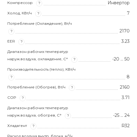
Инвертор
Компрессор
?
7
Холод, КВт/ч
?
Потребление (Охлаждение), Вт/ч
2170
?
3.23
EER
?
Диапазон рабочих температур
-20 … 50
наруж.воздуха, охлаждение, С°
?
Производительность (тепло), КВт/ч
8
?
2160
Потребление (Обогрев), Вт/ч
?
3.71
COP
?
Диапазон рабочих температур
-25 … 24
наруж.воздуха, обогрев, С°
?
R32
Хладагент
?
Расход воздуха внутр. блока, м³/ч