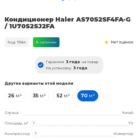
Кондиционер Haier AS70S2SF4FA-G
/ 1U70S2SJ2FA
Код: 11564
В наличии
Нет оценок
Гарантия
3 года
на товар
На установку
3 года
Другие варианты этой модели
26
м²
35
м²
52
м²
70
м²
Страна
Китай
Площадь, м²
?
70
Компрессор
?
Инвертор