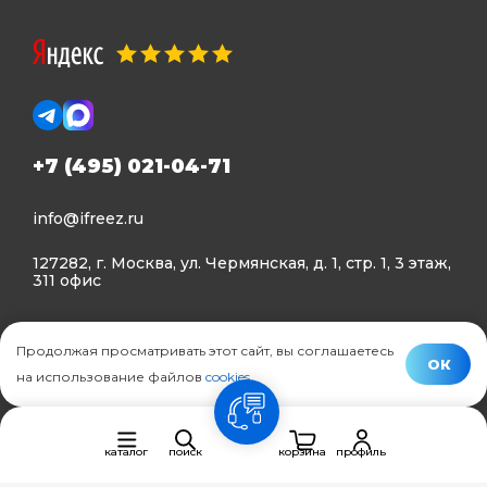
+7 (495) 021-04-71
info@ifreez.ru
127282, г. Москва, ул. Чермянская, д. 1, стр. 1, 3 этаж,
311 офис
Политика конфиденциальности
Продолжая просматривать этот сайт, вы соглашаетесь
Политика использования Cookies
ОК
на использование файлов
cookies
.
© Ifreez - продажа и установка климатической техники,
связь
2015–2026 г.
каталог
поиск
корзина
профиль