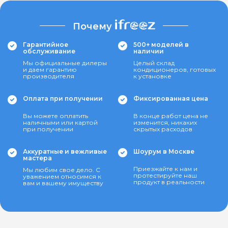
Почему
Гарантийное
500+ моделей в
обслуживание
наличии
Мы официальные дилеры
Целый склад
и даем гарантию
кондиционеров, готовых
производителя
к установке
Оплата при получении
Фиксированная цена
Вы можете оплатить
В конце работ цена не
наличными или картой
изменится, никаких
при получении
скрытых расходов
Аккуратные и вежливые
Шоурум в Москве
мастера
Приезжайте к нам и
Мы любим свое дело. С
протестируйте наш
уважением относимся к
продукт в реальности
вам и вашему имуществу