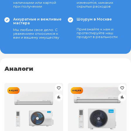
наличными или картой
изменится, никаких
при получении
скрытых расходов
Аккуратные и вежливые
Шоурум в Москве
мастера
Приезжайте к нам и
Мы любим свое дело. С
протестируйте наш
уважением относимся к
продукт в реальности
вам и вашему имуществу
Аналоги
АКЦИЯ
АКЦИЯ