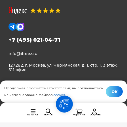
+7 (495) 021-04-71
info@ifreez.ru
127282, г. Москва, ул. Чермянская, д. 1, стр. 1, 3 этаж,
311 офис
Политика конфиденциальности
Продолжая просматривать этот сайт, вы соглашаетесь
Политика использования Cookies
ОК
на использование файлов
cookies
.
© Ifreez - продажа и установка климатической техники,
связь
2015–2026 г.
каталог
поиск
корзина
профиль