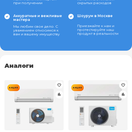
при получении
скрытых расходов
Аккуратные и вежливые
Шоурум в Москве
мастера
Приезжайте к нам и
Мы любим свое дело. С
протестируйте наш
уважением относимся к
продукт в реальности
вам и вашему имуществу
Аналоги
АКЦИЯ
АКЦИЯ