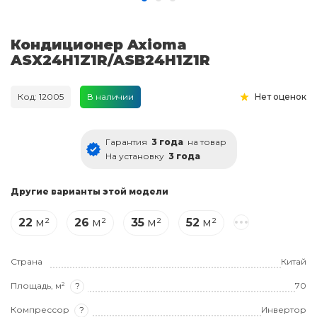
Кондиционер Axioma
ASX24H1Z1R/ASB24H1Z1R
Код: 12005
В наличии
Нет оценок
Гарантия
3 года
на товар
На установку
3 года
Другие варианты этой модели
22
м²
26
м²
35
м²
52
м²
Страна
Китай
Площадь, м²
?
70
Компрессор
?
Инвертор