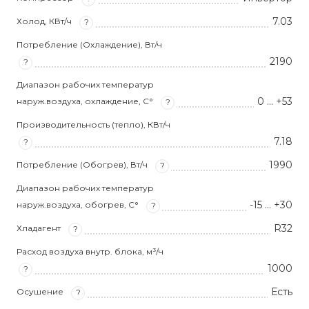
7.03
Холод, КВт/ч
?
Потребление (Охлаждение), Вт/ч
2190
?
Диапазон рабочих температур
0 ... +53
наруж.воздуха, охлаждение, С°
?
Производительность (тепло), КВт/ч
7.18
?
1990
Потребление (Обогрев), Вт/ч
?
Диапазон рабочих температур
-15 ... +30
наруж.воздуха, обогрев, С°
?
R32
Хладагент
?
Расход воздуха внутр. блока, м³/ч
1000
?
Есть
Осушение
?