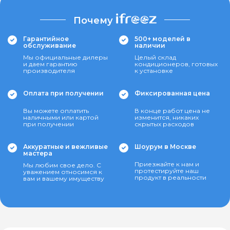
Почему
Гарантийное
500+ моделей в
обслуживание
наличии
Мы официальные дилеры
Целый склад
и даем гарантию
кондиционеров, готовых
производителя
к установке
Оплата при получении
Фиксированная цена
Вы можете оплатить
В конце работ цена не
наличными или картой
изменится, никаких
при получении
скрытых расходов
Аккуратные и вежливые
Шоурум в Москве
мастера
Приезжайте к нам и
Мы любим свое дело. С
протестируйте наш
уважением относимся к
продукт в реальности
вам и вашему имуществу