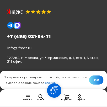
+7 (495) 021-04-71
info@ifreez.ru
127282, г. Москва, ул. Чермянская, д. 1, стр. 1, 3 этаж,
311 офис
Политика конфиденциальности
Продолжая просматривать этот сайт, вы соглашаетесь
Политика использования Cookies
ОК
на использование файлов
cookies
.
© Ifreez - продажа и установка климатической техники,
связь
2015–2026 г.
каталог
поиск
корзина
профиль