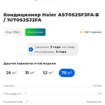
Кондиционер Haier AS70S2SF3FA-B
/ 1U70S2SJ2FA
Код: 11560
В наличии
Нет оценок
Гарантия
3 года
на товар
На установку
3 года
Другие варианты этой модели
26
м²
35
м²
52
м²
70
м²
Страна
Китай
Площадь, м²
?
70
Компрессор
?
Инвертор