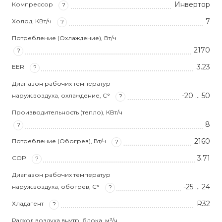
Инвертор
Компрессор
?
7
Холод, КВт/ч
?
Потребление (Охлаждение), Вт/ч
2170
?
3.23
EER
?
Диапазон рабочих температур
-20 … 50
наруж.воздуха, охлаждение, С°
?
Производительность (тепло), КВт/ч
8
?
2160
Потребление (Обогрев), Вт/ч
?
3.71
COP
?
Диапазон рабочих температур
-25 … 24
наруж.воздуха, обогрев, С°
?
R32
Хладагент
?
Расход воздуха внутр. блока, м³/ч