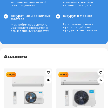
наличными или картой
изменится, никаких
при получении
скрытых расходов
Аккуратные и вежливые
Шоурум в Москве
мастера
Приезжайте к нам и
Мы любим свое дело. С
протестируйте наш
уважением относимся к
продукт в реальности
вам и вашему имуществу
Аналоги
АКЦИЯ
АКЦИЯ