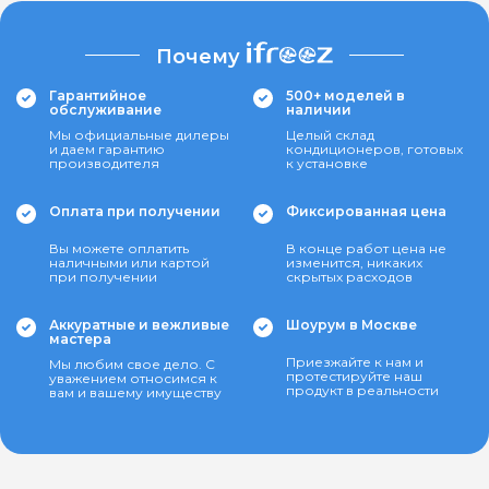
Почему
Гарантийное
500+ моделей в
обслуживание
наличии
Мы официальные дилеры
Целый склад
и даем гарантию
кондиционеров, готовых
производителя
к установке
Оплата при получении
Фиксированная цена
Вы можете оплатить
В конце работ цена не
наличными или картой
изменится, никаких
при получении
скрытых расходов
Аккуратные и вежливые
Шоурум в Москве
мастера
Приезжайте к нам и
Мы любим свое дело. С
протестируйте наш
уважением относимся к
продукт в реальности
вам и вашему имуществу