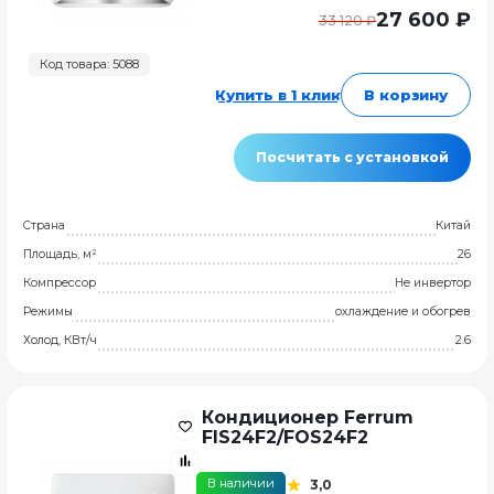
27 600 ₽
33 120 ₽
Код товара: 5088
Купить в 1 клик
В корзину
Посчитать с установкой
Страна
Китай
Площадь, м²
26
Компрессор
Не инвертор
Режимы
охлаждение и обогрев
Холод, КВт/ч
2.6
Кондиционер Ferrum
FIS24F2/FOS24F2
В наличии
3,0