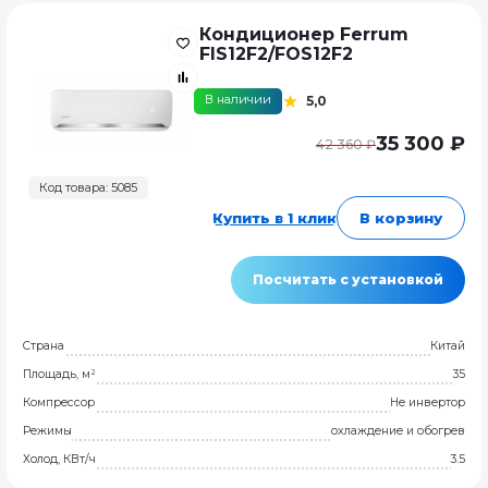
Кондиционер Ferrum
FIS12F2/FOS12F2
В наличии
5,0
35 300 ₽
42 360 ₽
Код товара: 5085
Купить в 1 клик
В корзину
Посчитать с установкой
Страна
Китай
Площадь, м²
35
Компрессор
Не инвертор
Режимы
охлаждение и обогрев
Холод, КВт/ч
3.5