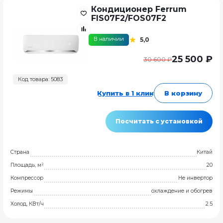
Кондиционер Ferrum
FIS07F2/FOS07F2
В наличии
5,0
25 500 ₽
30 600 ₽
Код товара: 5083
Купить в 1 клик
В корзину
Посчитать с установкой
Страна
Китай
Площадь, м²
20
Компрессор
Не инвертор
Режимы
охлаждение и обогрев
Холод, КВт/ч
2.5