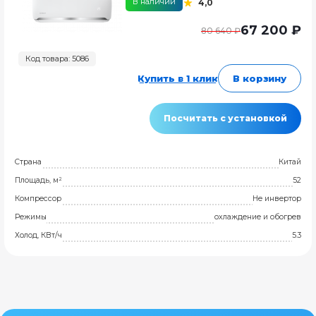
В наличии
4,0
67 200 ₽
80 640 ₽
Код товара: 5086
Купить в 1 клик
В корзину
Посчитать с установкой
Страна
Китай
Площадь, м²
52
Компрессор
Не инвертор
Режимы
охлаждение и обогрев
Холод, КВт/ч
5.3