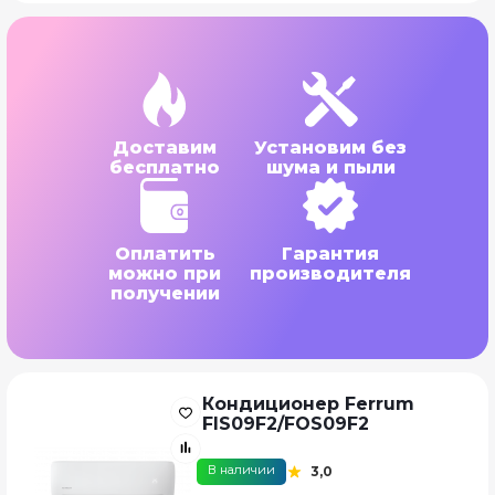
Доставим
Установим без
бесплатно
шума и пыли
Оплатить
Гарантия
можно при
производителя
получении
Кондиционер Ferrum
FIS09F2/FOS09F2
В наличии
3,0