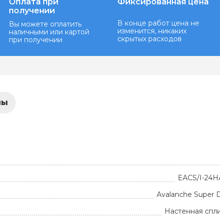
Оплата при
Фиксированная цена
получении
В конце работ цена не
Вы можете оплатить
изменится, никаких
наличными или картой
скрытых расходов
при получении
лы
EACS/I-24H
Avalanche Super D
Настенная спл