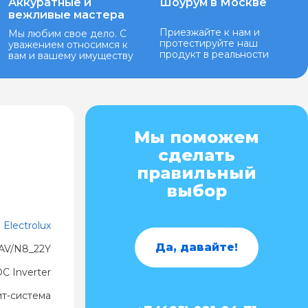
Аккуратные и
Шоурум в Москве
вежливые мастера
Приезжайте к нам и
Мы любим свое дело. С
протестируйте наш
уважением относимся к
продукт в реальности
вам и вашему имуществу
Мы поможем
сделать
правильный
выбор
Electrolux
Да, давайте!
AV/N8_22Y
C Inverter
ит-система