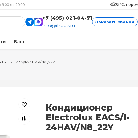
⛅
25°C, пере
с 9:00 до 20:00
+7 (495) 021-04-71
Заказать звонок
info@ifreez.ru
кты
Блог
ectrolux EACS/I-24HAV/N8_22Y
Кондиционер
Electrolux EACS/I-
24HAV/N8_22Y