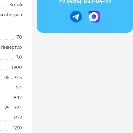
+7 (495) 021-04-71
Китай
и обогрев
70
Инвертор
7.0
1900
-15 … +43
7.4
1897
-25 … +24
R32
1250