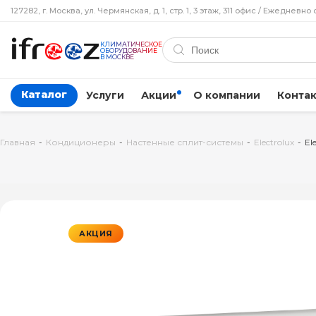
127282, г. Москва, ул. Чермянская, д. 1, стр. 1, 3 этаж, 311 офис / Ежедневно 
КЛИМАТИЧЕСКОЕ
ОБОРУДОВАНИЕ
В МОСКВЕ
Каталог
Услуги
Акции
О компании
Конта
Главная
-
Кондиционеры
-
Настенные сплит-системы
-
Electrolux
-
El
АКЦИЯ