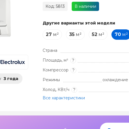
Код: 5813
В наличии
Другие варианты этой модели
27
м²
35
м²
52
м²
70
м²
Страна
Площадь, м²
?
Компрессор
?
у
3 года
Режимы
охлаждение 
Холод, КВт/ч
?
Все характеристики