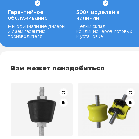
Гарантийное
500+ моделей в
обслуживание
наличии
Мы официальные дилеры
Целый склад
и даем гарантию
кондиционеров, готовых
производителя
к установке
Вам может понадобиться