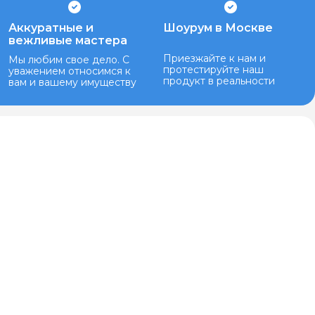
Аккуратные и
Шоурум в Москве
вежливые мастера
Приезжайте к нам и
Мы любим свое дело. С
протестируйте наш
уважением относимся к
продукт в реальности
вам и вашему имуществу