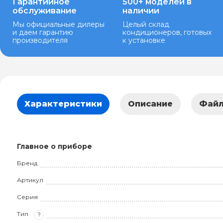
Гарантийное
500+ моделей в
обслуживание
наличии
Мы официальные дилеры
Целый склад
и даем гарантию
кондиционеров, готовых
производителя
к установке
Характеристики
Описание
Фай
Главное о приборе
Бренд
Артикул
Серия
Тип
?