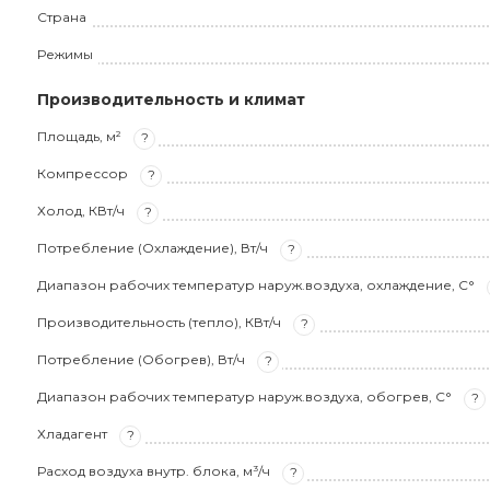
Страна
Режимы
Производительность и климат
Площадь, м²
?
Компрессор
?
Холод, КВт/ч
?
Потребление (Охлаждение), Вт/ч
?
Диапазон рабочих температур наруж.воздуха, охлаждение, С°
Производительность (тепло), КВт/ч
?
Потребление (Обогрев), Вт/ч
?
Диапазон рабочих температур наруж.воздуха, обогрев, С°
?
Хладагент
?
Расход воздуха внутр. блока, м³/ч
?