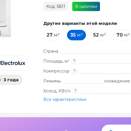
Код: 5811
В наличии
Другие варианты этой модели
27
м²
35
м²
52
м²
70
м²
Страна
Площадь, м²
?
Компрессор
?
у
3 года
Режимы
охлаждение 
Холод, КВт/ч
?
Все характеристики