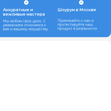
Аккуратные и
Шоурум в Москве
вежливые мастера
Приезжайте к нам и
Мы любим свое дело. С
протестируйте наш
уважением относимся к
продукт в реальности
вам и вашему имуществу