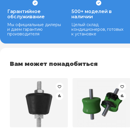
Гарантийное
500+ моделей в
обслуживание
наличии
Мы официальные дилеры
Целый склад
и даем гарантию
кондиционеров, готовых
производителя
к установке
Вам может понадобиться