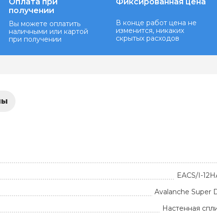
Оплата при
Фиксированная цена
получении
В конце работ цена не
Вы можете оплатить
изменится, никаких
наличными или картой
скрытых расходов
при получении
лы
EACS/I-12H
Avalanche Super D
Настенная спл