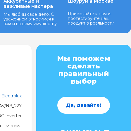
Аккуратные и
Шоурум в Москве
вежливые мастера
Приезжайте к нам и
Мы любим свое дело. С
протестируйте наш
уважением относимся к
продукт в реальности
вам и вашему имуществу
Мы поможем
сделать
правильный
выбор
Electrolux
Да, давайте!
AV/N8_22Y
C Inverter
ит-система