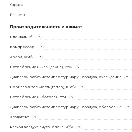
Страна
Режимы
Производительность и климат
Площадь, м²
?
Компрессор
?
Холод, КВт/ч
?
Потребление (Охлаждение), Вт/ч
?
Диапазон рабочих температур наруж.воздуха, охлаждение, С°
Производительность (тепло), КВт/ч
?
Потребление (Обогрев), Вт/ч
?
Диапазон рабочих температур наруж.воздуха, обогрев, С°
?
Хладагент
?
Расход воздуха внутр. блока, м³/ч
?