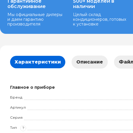
Гарантийное
500+ моделей в
обслуживание
наличии
Мы официальные дилеры
Целый склад
и даем гарантию
кондиционеров, готовых
производителя
к установке
Характеристики
Описание
Фай
Главное о приборе
Бренд
Артикул
Серия
Тип
?