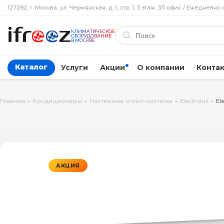
127282, г. Москва, ул. Чермянская, д. 1, стр. 1, 3 этаж, 311 офис / Ежедневно 
КЛИМАТИЧЕСКОЕ
ОБОРУДОВАНИЕ
В МОСКВЕ
Каталог
Услуги
Акции
О компании
Конта
Главная
-
Кондиционеры
-
Настенные сплит-системы
-
Electrolux
-
El
АКЦИЯ