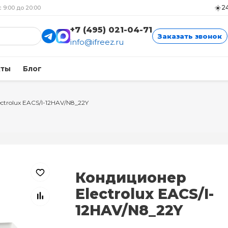
☀️
24
с 9:00 до 20:00
+7 (495) 021-04-71
Заказать звонок
info@ifreez.ru
кты
Блог
ectrolux EACS/I-12HAV/N8_22Y
Кондиционер
Electrolux EACS/I-
12HAV/N8_22Y