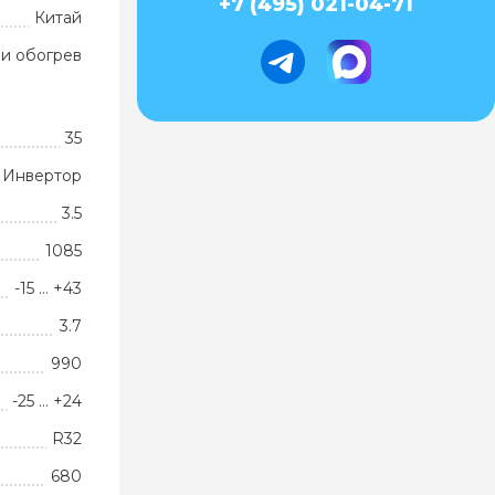
+7 (495) 021-04-71
Китай
и обогрев
35
Инвертор
3.5
1085
-15 … +43
3.7
990
-25 … +24
R32
680