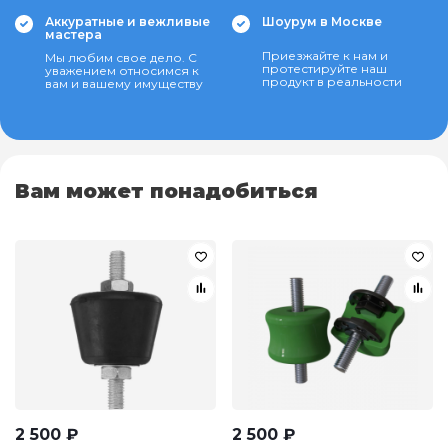
Аккуратные и вежливые
Шоурум в Москве
мастера
Приезжайте к нам и
Мы любим свое дело. С
протестируйте наш
уважением относимся к
продукт в реальности
вам и вашему имуществу
Вам может понадобиться
2 500
₽
2 500
₽