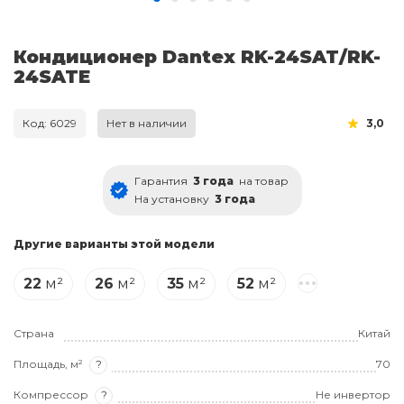
Кондиционер Dantex RK-24SAT/RK-
24SATE
Код: 6029
Нет в наличии
3,0
Гарантия
3 года
на товар
На установку
3 года
Другие варианты этой модели
22
м²
26
м²
35
м²
52
м²
Страна
Китай
Площадь, м²
?
70
Компрессор
?
Не инвертор