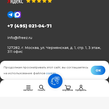
+7 (495) 021-04-71
info@ifreez.ru
127282, г. Москва, ул. Чермянская, д. 1, стр. 1, 3 этаж,
311 офис
Политика конфиденциальности
Продолжая просматривать этот сайт, вы соглашаетесь
Политика использования Cookies
ОК
на использование файлов
cookies
.
© Ifreez - продажа и установка климатической техники,
связь
2015–2026 г.
каталог
поиск
корзина
профиль