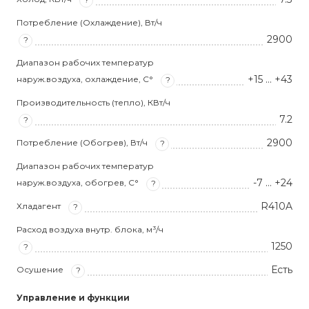
Потребление (Охлаждение), Вт/ч
2900
?
Диапазон рабочих температур
+15 … +43
наруж.воздуха, охлаждение, С°
?
Производительность (тепло), КВт/ч
7.2
?
2900
Потребление (Обогрев), Вт/ч
?
Диапазон рабочих температур
-7 … +24
наруж.воздуха, обогрев, С°
?
R410A
Хладагент
?
Расход воздуха внутр. блока, м³/ч
1250
?
Есть
Осушение
?
Управление и функции