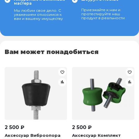
мастера
Приезжайте к нам и
Мы любим свое дело. С
протестируйте наш
уважением относимся к
продукт в реальности
вам и вашему имуществу
Вам может понадобиться
2 500
₽
2 500
₽
Аксессуар Виброопора
Аксессуар Комплект