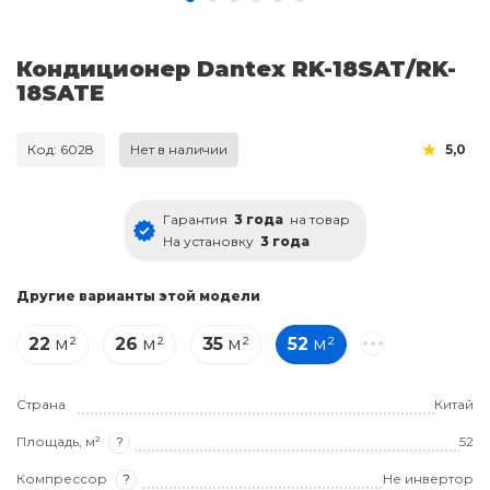
Кондиционер Dantex RK-18SAT/RK-
18SATE
Код: 6028
Нет в наличии
5,0
Гарантия
3 года
на товар
На установку
3 года
Другие варианты этой модели
22
м²
26
м²
35
м²
52
м²
Страна
Китай
Площадь, м²
?
52
Компрессор
?
Не инвертор