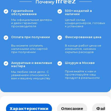
Почему
Гарантийное
500+ моделей в
обслуживание
наличии
Мы официальные дилеры
Целый склад
и даем гарантию
кондиционеров, готовых
производителя
к установке
Оплата при получении
Фиксированная цена
Вы можете оплатить
В конце работ цена не
наличными или картой
изменится, никаких
при получении
скрытых расходов
Аккуратные и вежливые
Шоурум в Москве
мастера
Приезжайте к нам и
Мы любим свое дело. С
протестируйте наш
уважением относимся к
продукт в реальности
вам и вашему имуществу
Характеристики
Описание
Файл