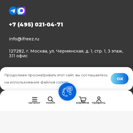
+7 (495) 021-04-71
info@ifreez.ru
127282, г. Москва, ул. Чермянская, д. 1, стр. 1, 3 этаж,
311 офис
Политика конфиденциальности
Продолжая просматривать этот сайт, вы соглашаетесь
Политика использования Cookies
ОК
на использование файлов
cookies
.
© Ifreez - продажа и установка климатической техники,
связь
2015–2026 г.
каталог
поиск
корзина
профиль