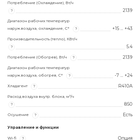
Потребление (Охлаждение), Вт/ч
2139
?
Диапазон рабочих температур
+15 … +43
наруж.воздуха, охлаждение, С°
?
Производительность (тепло), КВт/ч
5.4
?
2139
Потребление (Обогрев), Вт/ч
?
Диапазон рабочих температур
-7 … +24
наруж.воздуха, обогрев, С°
?
R410A
Хладагент
?
Расход воздуха внутр. блока, м³/ч
850
?
Есть
Осушение
?
Управление и функции
Опция
Wi-fi
?